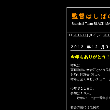
監督はしば
Baseball Team BLACK 
<<
2012/11
| メイン |
201
2012 年12 月3
今年もありがとう
昨晩は
雨晴海岸の女岩荘という民
お泊り同窓会でした。
昨年と全く同じシチュエー
今年で２１回目。
参加は１６人。
ここ数年の中では一番集ま
宴会の前には恒例の