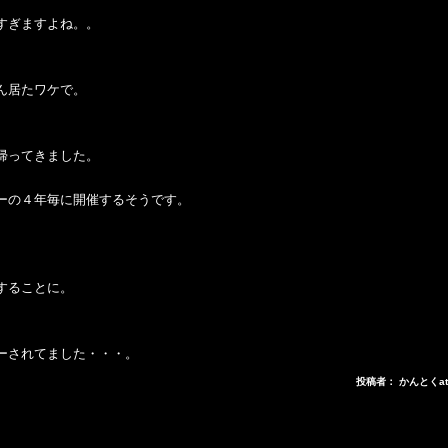
すぎますよね。。
ん居たワケで。
帰ってきました。
ーの４年毎に開催するそうです。
することに。
ーされてました・・・。
投稿者： かんとくa