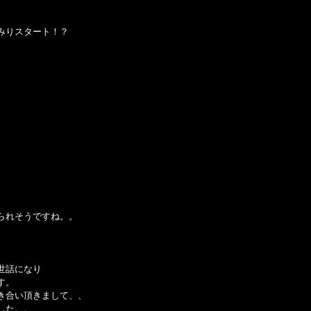
みりスタート！？
。
。
られそうですね。。
世話になり
す。
き合い頂きまして、、
した。。