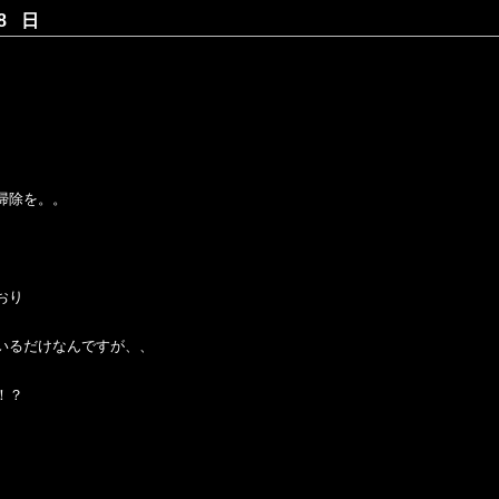
8 日
掃除を。。
おり
いるだけなんですが、、
！？