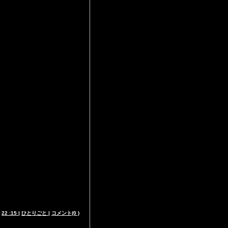
t
22 :15
|
ひとりごと
|
コメント(0 )