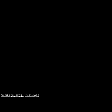
t
08 :52
|
ひとりごと
|
コメント(0 )