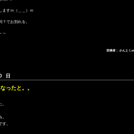
しますｍ（＿＿）ｍ
詞？でお別れを。
～～
投稿者： かんとくa
0 日
くなったと。。
た。
み。
です。