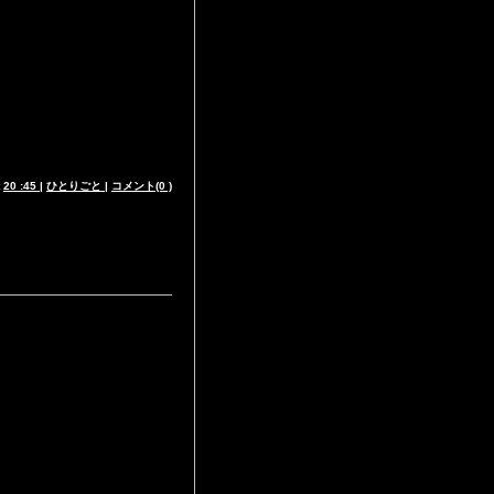
t
20 :45
|
ひとりごと
|
コメント(0 )