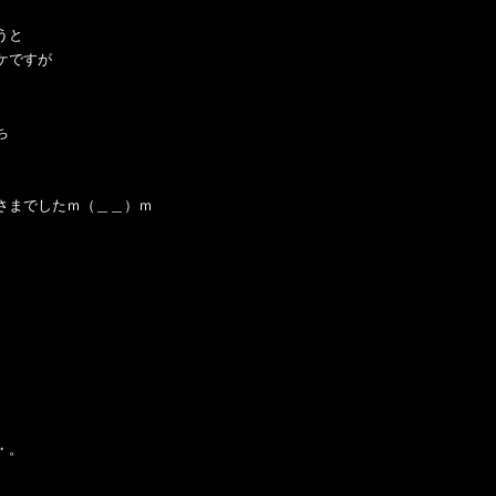
うと
ケですが
ち
さまでしたｍ（＿＿）ｍ
・。