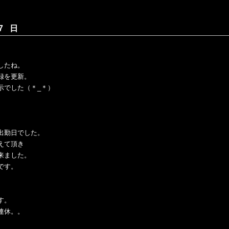
7 日
したね。
録を更新。
示でした（＊_＊）
出勤日でした。
えて頂き
来ました。
です。
す。
連休。。