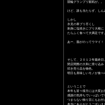
競輪グランプリ観戦が。。
けど、誰も当たらず、しん
しかし
氷見の寒ブリ尽くし
刺身に塩焼きにブリ大根に
たらふく食べて大満足です
あー、脂がのってウマイ！
そして、２０１２年最終日
閉店間際の大和に滑り込み
叩き売り品を物色。
明日も美味しいモノが食べ
ということで
本年も皆々様方には大変お
感謝の気持ちでいっぱいで
つまらない独り言にもお付
本当にありがとうございま