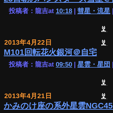
投稿者：龍吉at
10:18
|
彗星・流星
2013年4月22日
M101回転花火銀河＠自宅
投稿者：龍吉at
09:50
|
星雲・星団
2013年4月21日
かみのけ座の系外星雲NGC45