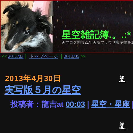
星空雑記簿.。.:*
★ブログ開設21年★※ブラウザ表示幅を1
<<
2013/03
｜
トップページ
｜
2013/05
>>
2013年4月30日
実写版５月の星空
投稿者：龍吉at
00:03
|
星空・星座