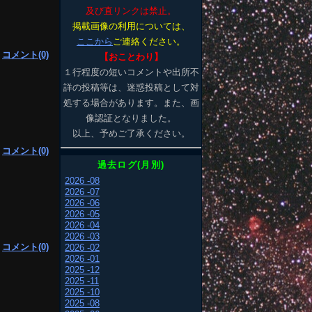
及び直リンクは禁止。
掲載画像の利用については、
ここから
ご連絡ください。
|
コメント(0)
【おことわり】
１行程度の短いコメントや出所不
詳の投稿等は、迷惑投稿として対
処する場合があります。また、画
像認証となりました。
以上、予めご了承ください。
|
コメント(0)
過去ログ(月別)
2026 -08
2026 -07
2026 -06
2026 -05
2026 -04
2026 -03
|
コメント(0)
2026 -02
2026 -01
2025 -12
2025 -11
2025 -10
2025 -08