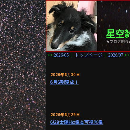
星空雑
★ブログ開設2
<<
2026/05
｜
トップページ
｜
2026/07
>>
2026年6月30日
6月6割達成！
2026年6月29日
6/29太陽Hα像＆可視光像