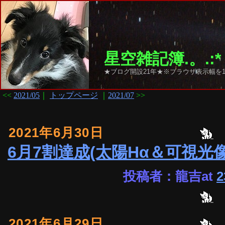
星空雑記簿.。.:*
★ブログ開設21年★※ブラウザ表示幅を1
<<
2021/05
｜
トップページ
｜
2021/07
>>
2021年6月30日
6月7割達成(太陽Hα＆可視光像
投稿者：龍吉at
2
2021年6月29日