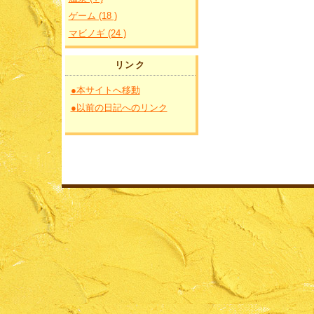
ゲーム (18 )
マビノギ (24 )
リンク
●本サイトへ移動
●以前の日記へのリンク