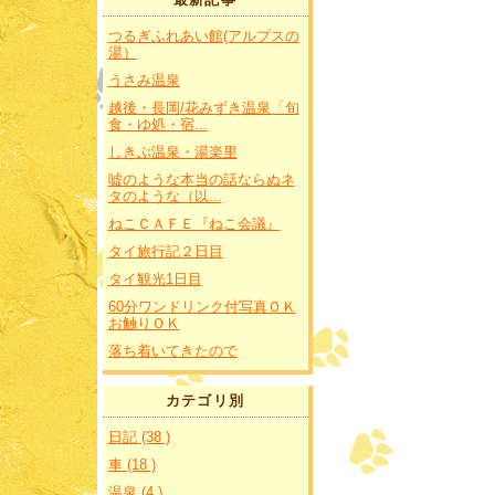
つるぎふれあい館(アルプスの
湯）
うさみ温泉
越後・長岡/花みずき温泉「旬
食・ゆ処・宿...
しきぶ温泉・湯楽里
嘘のような本当の話ならぬネ
タのような（以...
ねこＣＡＦＥ『ねこ会議』
タイ旅行記２日目
タイ観光1日目
60分ワンドリンク付写真ＯＫ
お触りＯＫ
落ち着いてきたので
カテゴリ別
日記 (38 )
車 (18 )
温泉 (4 )