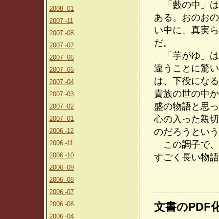
「藪の中」は
2008 -01
ある。おのおの
2007 -11
い中に、真実ら
2007 -08
だ。
2007 -07
「芋がゆ」は
2007 -06
違うことに驚い
2007 -05
は、下役になる
2007 -04
貴族の世の中か
2007 -03
盛の物語と思っ
2007 -02
心の入った親切
2007 -01
のだろうという
2006 -12
2006 -11
この調子で、
2006 -10
すごく長い物語
2006 -09
2006 -08
2006 -07
2006 -06
文書のPDF
2006 -04