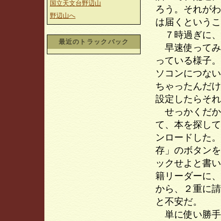
国立天文台野辺山
ろう。それがわ
野辺山へ
は届くというこ
７時過ぎに、
最近のトラックバック
早速使ってみ
っている様子。
ソコンにつない
ちゃったんだけ
設定したらそれ
せっかくだか
て、本を探して
ンロードした。
存」のボタンを
ックせよと書い
籍リーダーに、
から、２重に請
と不安だ。
単に使い勝手