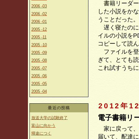
書籍リーダー
2006 -03
した小説をかな
2006 -02
うことだった。
2006 -01
遅く寝たのに早
2005 -12
イルの小説をP
2005 -11
コピーして読ん
2005 -10
ファイルを登
2005 -09
ぎて、とても読
2005 -08
これ試すうちに
2005 -07
2005 -06
2005 -05
2005 -04
2012年1
最近の投稿
電子書籍リ
放送大学の試験終了
富山に向かう
家に戻って、
帰途につく
届いて、配達に