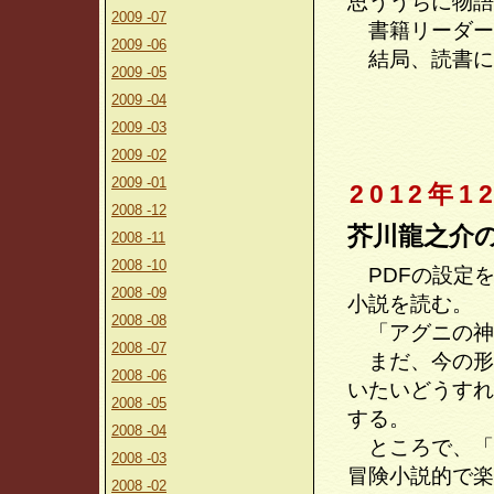
思ううちに物語
2009 -07
書籍リーダー
2009 -06
結局、読書に
2009 -05
2009 -04
2009 -03
2009 -02
2009 -01
2012年1
2008 -12
芥川龍之介
2008 -11
2008 -10
PDFの設定
2008 -09
小説を読む。
2008 -08
「アグニの神」
2008 -07
まだ、今の形
2008 -06
いたいどうすれ
2008 -05
する。
2008 -04
ところで、「
2008 -03
冒険小説的で楽
2008 -02