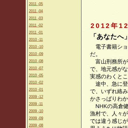
2011 -05
2011 -04
2011 -03
2012年1
2011 -02
2011 -01
「あなたへ
2010 -11
電子書籍ショ
2010 -10
だ。
2010 -09
富山刑務所が
2010 -08
2010 -07
で、地元感がな
2010 -05
実感のわくとこ
2010 -02
途中、急に登
2010 -01
で、いずれ絡み
2009 -12
かさっぱりわか
2009 -11
NHKの高倉
2009 -10
漁村で、人々が
2009 -09
では違う感じが
2009 -08