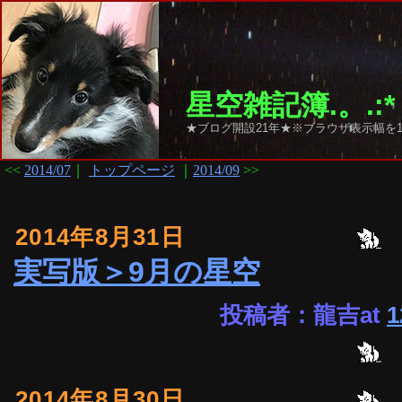
星空雑記簿.。.:*
★ブログ開設21年★※ブラウザ表示幅を1
<<
2014/07
｜
トップページ
｜
2014/09
>>
2014年8月31日
実写版＞9月の星空
投稿者：龍吉at
1
2014年8月30日