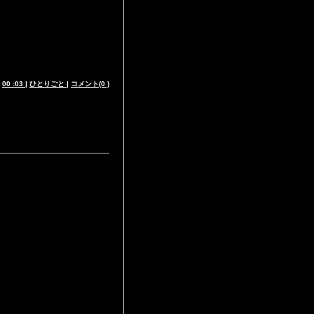
t
00 :03
|
ひとりごと
|
コメント(0 )