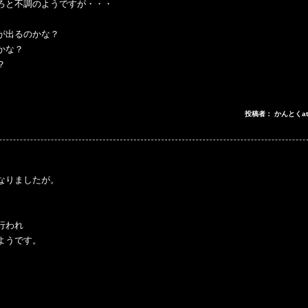
ろと不調のようですが・・・
が出るのかな？
かな？
？
。
投稿者： かんとくa
なりましたが。
行われ
ようです。