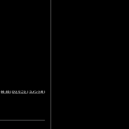
t
00 :03
|
ひとりごと
|
コメント(0 )