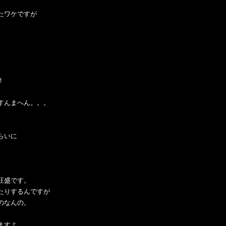
たワケですが
！
すんまへん。。。
らいに
。
旺盛です。
たりするんですが
のなんの。
ますよ。