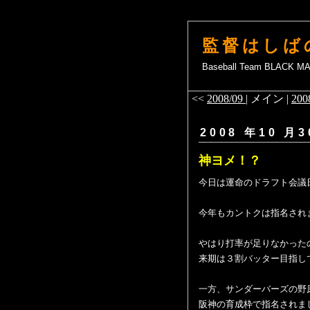
監督はしば
Baseball Team BLACK 
<<
2008/09
| メイン |
200
2008 年10 月3
神ヨメ！？
今日は運命のドラフト会議
今年もカントクは指名され
やはり打率が足りなかった
来期は３割バッター目指し
一方、サンダーバーズの野
阪神の育成枠で指名されま