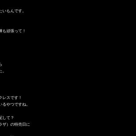
たいもんです。
陣も頑張って！
ら
た。
クレスです！
いるやつですね。
配して？
ラザ）の特売日に