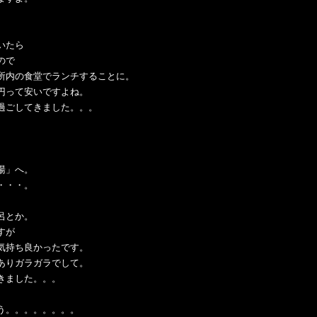
いたら
ので
所内の食堂でランチすることに。
円って安いですよね。
過ごしてきました。。。
湯」へ。
・・・。
呂とか。
すが
気持ち良かったです。
ありガラガラでして。
きました。。。
う。。。。。。。。