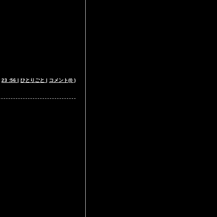
t
23 :56
|
ひとりごと
|
コメント(0 )