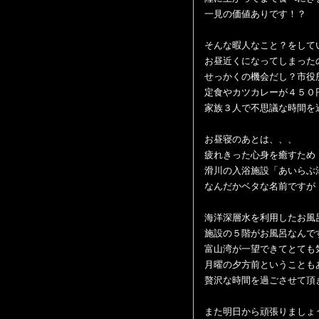
一見の価値ありです！？
そんな暇人なこと？をして
お昼近くになってしまった
せっかくの機会だし？市役
定食やカツカレーが４５０
家族３人で不思議な時間を
お昼寝のあとは、、、
疲れきった心身を癒すため
滑川の入浴施設「あいらぶ
なんだかベタな名前ですが
海洋深層水を利用したお風
施設の５階がお風呂なんで
富山湾が一望できてとても
月曜の夕方前ということも
贅沢な時間を過ごさせて頂
また明日から頑張りましょ