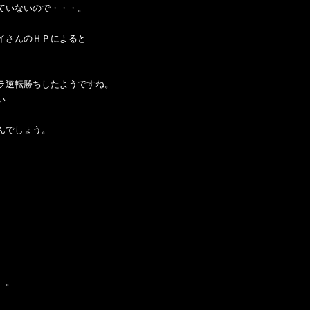
ていないので・・・。
イさんのＨＰによると
ラ逆転勝ちしたようですね。
い
んでしょう。
。。