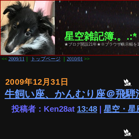
星空雑記簿.。.:*
★ブログ開設21年★※ブラウザ表示幅を1
<<
2009/11
｜
トップページ
｜
2010/01
>>
2009年12月31日
牛飼い座、かんむり座＠飛騨
投稿者：Ken28at
13:48
|
星空・星