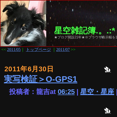
星空雑記簿.。.:*
★ブログ開設21年★※ブラウザ表示幅を1
<<
2011/05
｜
トップページ
｜
2011/07
>>
2011年6月30日
実写検証＞O-GPS1
投稿者：龍吉at
06:25
|
星空・星座