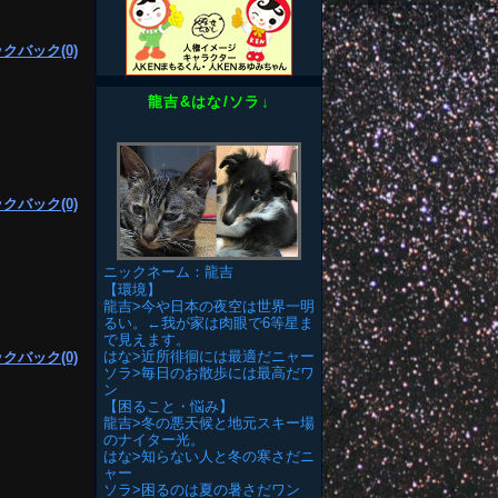
クバック(0)
龍吉&はな/ソラ↓
クバック(0)
ニックネーム：龍吉
【環境】
龍吉>今や日本の夜空は世界一明
るい。←我が家は肉眼で6等星ま
で見えます。
はな>近所徘徊には最適だニャー
クバック(0)
ソラ>毎日のお散歩には最高だワ
ン
【困ること・悩み】
龍吉>冬の悪天候と地元スキー場
のナイター光。
はな>知らない人と冬の寒さだニ
ャー
ソラ>困るのは夏の暑さだワン