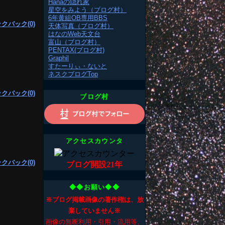
Hanaの隠れ家
星空をみよう（ブログ村）
6年黄組OB専用BBS
クバック(0)
天体写真（ブログ村）
はなのWeb天文台
富山（ブログ村）
PENTAX(ブログ村)
Graphil
すたーりぃ・ないと
ネスクブログTop
クバック(0)
ブログ村
アクセスカウンタ
クバック(0)
ブログ開設21年
◆◆お願い◆◆
※ブログ掲載画像の著作権は、放
棄していません※
画像の無断利用・引用・流用等、