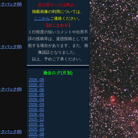
クバック(0)
及び直リンクは禁止。
掲載画像の利用については、
ここから
ご連絡ください。
【おことわり】
１行程度の短いコメントや出所不
詳の投稿等は、迷惑投稿として対
処する場合があります。また、画
クバック(0)
像認証となりました。
以上、予めご了承ください。
過去ログ(月別)
2026 -08
2026 -07
クバック(0)
2026 -06
2026 -05
2026 -04
2026 -03
2026 -02
2026 -01
2025 -12
2025 -11
2025 -10
クバック(0)
2025 -08