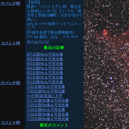
【住所】
クバック(0)
龍吉>『バットと干し柿、星のま
ち福光(ふくみつ)』というか『金
沢市と県境の隣町』の方が分かり
易い。
はな＆ソラ>住所？って？ニャ～
ニ ^^;
(平成大合併で富山県南砺市)
※※ by 龍吉、はな、ソラ ※※
ホームページ
|
コメント(4)
最近の記事
8/7太陽Hα＆可視光像
8/6太陽Hα＆可視光像
8/5太陽Hα＆可視光像
8/4太陽Hα＆可視光像
8/3太陽Hα＆可視光像
8/2太陽Hα＆可視光像
8/1太陽Hα＆可視光像
クバック(0)
7/31太陽Hα＆可視光像
7/30太陽Hα＆可視光像
今月8割超達成に大手
7/17太陽Hα像＆可視光像
7/16太陽Hα像＆可視光像
7/15太陽Hα＆可視光像
7/14太陽Hα像＆可視光像
7/13太陽Hα像＆可視光像
|
コメント(0)
最近のコメント