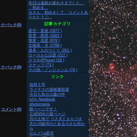
先日は遠路お疲れさまでした。
「初めま...
Ｇさん、初めまして。コメントあ
りがとうご...
記事カテゴリ
クバック(0)
星空・星座 (1977 )
星雲・星団 (1601 )
彗星・流星 (979 )
太陽系・月 (2788 )
道具・ものづくり (261 )
ローカルな話題 (222 )
スマホ(iPhone) (18 )
スナップ (73 )
クバック(0)
その他・ノンジャンル (74 )
リンク
信州５号
ライナスの屋根裏部屋
今日も気分は森の中
ich's Notebook
photomania
親ページです！
|
コメント(0)
元祖NSKの親ページ
月の土地で うさぎともちつき
天の川銀河のとある小さな街か
ら
なんと!-e星空