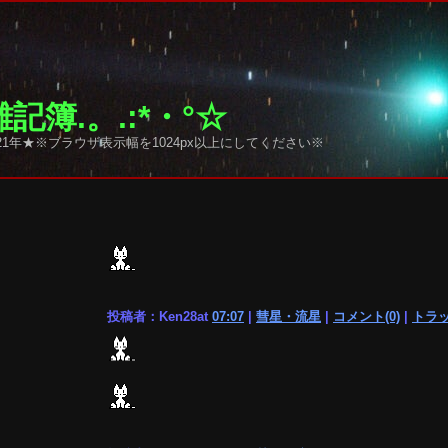
記簿.。.:*・°☆
1年★※ブラウザ表示幅を1024px以上にしてください※
投稿者：Ken28at
07:07
|
彗星・流星
|
コメント(0)
|
トラッ