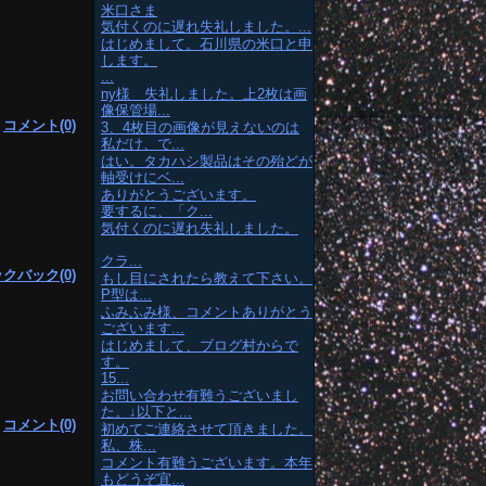
米口さま
気付くのに遅れ失礼しました。...
はじめまして。石川県の米口と申
します。
...
ny様 失礼しました。上2枚は画
像保管場...
|
コメント(0)
3、4枚目の画像が見えないのは
私だけ、で...
はい。タカハシ製品はその殆どが
軸受けにベ...
ありがとうございます。
要するに、「ク...
気付くのに遅れ失礼しました。
クラ...
クバック(0)
もし目にされたら教えて下さい。
P型は...
ふみふみ様、コメントありがとう
ございます...
はじめまして、ブログ村からで
す。
15...
お問い合わせ有難うございまし
た。↓以下と...
|
コメント(0)
初めてご連絡させて頂きました。
私、株...
コメント有難うございます。本年
もどうぞ宜...