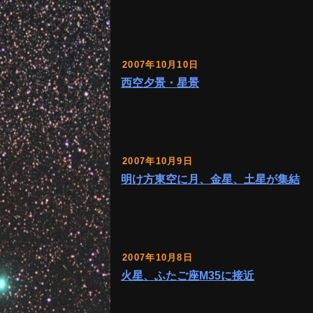
2007年10月10日
西空夕景・星景
2007年10月9日
明け方東空に月、金星、土星が集結
2007年10月8日
火星、ふたご座M35に接近