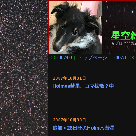
星空雑
★ブログ開設2
<<
2007/09
｜
トップページ
｜
2007/11
>>
2007年10月31日
Holmes彗星、コマ拡散？中
2007年10月30日
追加＞28日晩のHolmes彗星