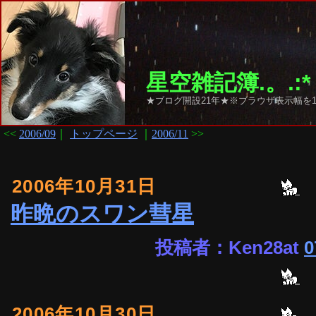
星空雑記簿.。.:*
★ブログ開設21年★※ブラウザ表示幅を1
<<
2006/09
｜
トップページ
｜
2006/11
>>
2006年10月31日
昨晩のスワン彗星
投稿者：Ken28at
0
2006年10月30日