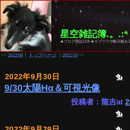
星空雑記簿.。.:*
★ブログ開設21年★※ブラウザ表示幅を1
<<
2022/08
｜
トップページ
｜
2022/10
>>
2022年9月30日
9/30太陽Hα＆可視光像
投稿者：龍吉at
2
2022年9月29日