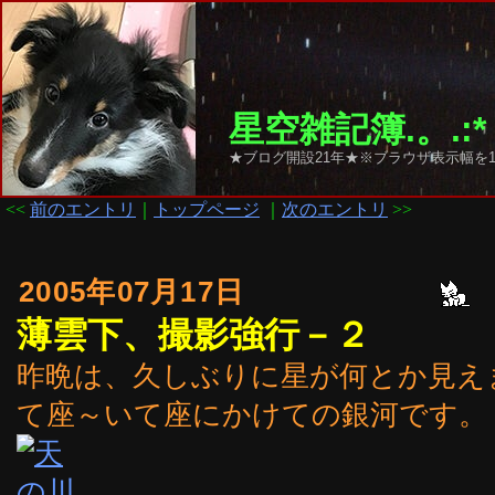
星空雑記簿.。.:*
★ブログ開設21年★※ブラウザ表示幅を1
<<
前のエントリ
｜
トップページ
｜
次のエントリ
>>
2005年07月17日
薄雲下、撮影強行－２
昨晩は、久しぶりに星が何とか見え
て座～いて座にかけての銀河です。