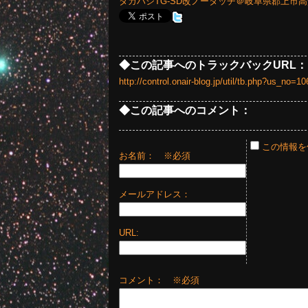
タカハシTG-SD改ノータッチ＠岐阜県郡上市
◆この記事へのトラックバックURL：
http://control.onair-blog.jp/util/tb.php?us_no
◆この記事へのコメント：
この情報を
お名前：
※必須
メールアドレス：
URL:
コメント： ※必須