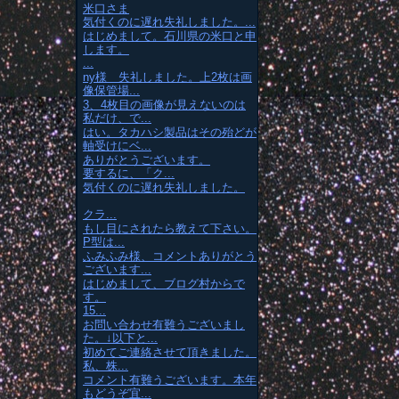
米口さま
気付くのに遅れ失礼しました。...
はじめまして。石川県の米口と申
します。
...
ny様 失礼しました。上2枚は画
像保管場...
3、4枚目の画像が見えないのは
私だけ、で...
はい。タカハシ製品はその殆どが
軸受けにベ...
ありがとうございます。
要するに、「ク...
気付くのに遅れ失礼しました。
クラ...
もし目にされたら教えて下さい。
P型は...
ふみふみ様、コメントありがとう
ございます...
はじめまして、ブログ村からで
す。
15...
お問い合わせ有難うございまし
た。↓以下と...
初めてご連絡させて頂きました。
私、株...
コメント有難うございます。本年
もどうぞ宜...