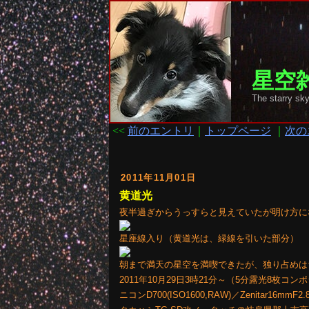
星空雑
The starry
<<
前のエントリ
｜
トップページ
｜
次の
2011年11月01日
黄道光
夜半過ぎからうっすらと見えていたが明け方に
星座線入り（黄道光は、緑線を引いた部分）
朝まで満天の星空を満喫できたが、独り占めは
2011年10月29日3時21分～（5分露光8枚コン
ニコンD700(ISO1600,RAW)／Zenitar16mmF