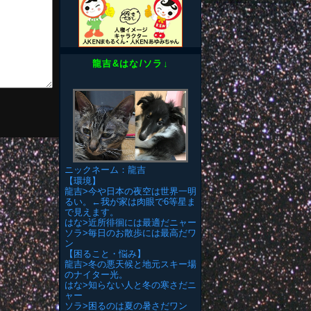
龍吉&はな/ソラ↓
ニックネーム：龍吉
【環境】
龍吉>今や日本の夜空は世界一明
るい。←我が家は肉眼で6等星ま
で見えます。
はな>近所徘徊には最適だニャー
ソラ>毎日のお散歩には最高だワ
ン
【困ること・悩み】
龍吉>冬の悪天候と地元スキー場
のナイター光。
はな>知らない人と冬の寒さだニ
ャー
ソラ>困るのは夏の暑さだワン