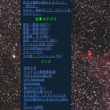
先日は遠路お疲れさまでした。
「初めま...
Ｇさん、初めまして。コメントあ
りがとうご...
記事カテゴリ
星空・星座 (1977 )
星雲・星団 (1601 )
彗星・流星 (979 )
太陽系・月 (2786 )
道具・ものづくり (261 )
ローカルな話題 (222 )
スマホ(iPhone) (18 )
スナップ (73 )
その他・ノンジャンル (74 )
リンク
信州５号
ライナスの屋根裏部屋
今日も気分は森の中
ich's Notebook
photomania
親ページです！
元祖NSKの親ページ
月の土地で うさぎともちつき
天の川銀河のとある小さな街か
ら
なんと!-e星空