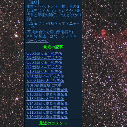
【住所】
龍吉>『バットと干し柿、星のま
ち福光(ふくみつ)』というか『金
沢市と県境の隣町』の方が分かり
易い。
はな＆ソラ>住所？って？ニャ～
ニ ^^;
(平成大合併で富山県南砺市)
※※ by 龍吉、はな、ソラ ※※
ホームページ
最近の記事
8/5太陽Hα＆可視光像
8/4太陽Hα＆可視光像
8/3太陽Hα＆可視光像
8/2太陽Hα＆可視光像
8/1太陽Hα＆可視光像
7/31太陽Hα＆可視光像
7/30太陽Hα＆可視光像
今月8割超達成に大手
7/17太陽Hα像＆可視光像
7/16太陽Hα像＆可視光像
7/15太陽Hα＆可視光像
7/14太陽Hα像＆可視光像
7/13太陽Hα像＆可視光像
7/11太陽Hα像＆可視光像
7/10太陽Hα像＆可視光像
最近のコメント