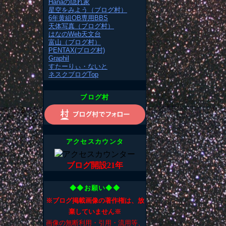
Hanaの隠れ家
星空をみよう（ブログ村）
6年黄組OB専用BBS
天体写真（ブログ村）
はなのWeb天文台
富山（ブログ村）
PENTAX(ブログ村)
Graphil
すたーりぃ・ないと
ネスクブログTop
ブログ村
アクセスカウンタ
ブログ開設21年
◆◆お願い◆◆
※ブログ掲載画像の著作権は、放
棄していません※
画像の無断利用・引用・流用等、