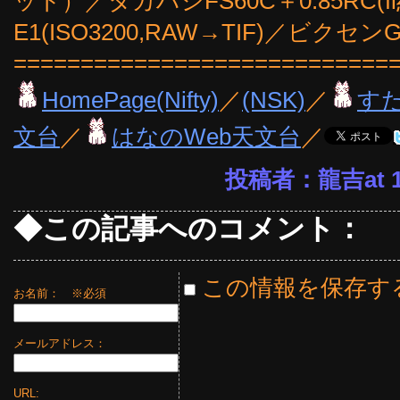
ット）／タカハシFS60C＋0.85RC(f
E1(ISO3200,RAW→TIF)／ビ
============================
HomePage(Nifty)
／
(NSK)
／
す
文台
／
はなのWeb天文台
／
投稿者：龍吉at 17
◆この記事へのコメント：
この情報を保存す
お名前：
※必須
メールアドレス：
URL: