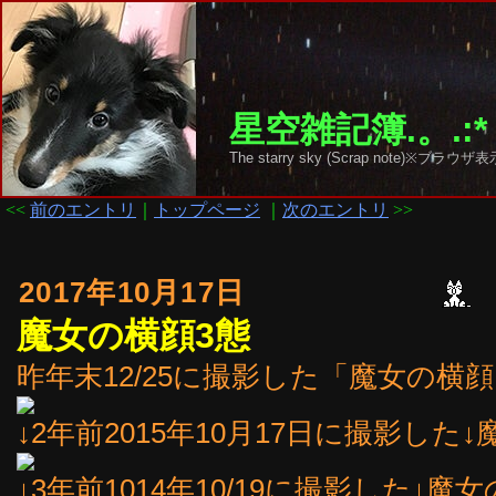
星空雑記簿.。.:*
The starry sky (Scrap note)
<<
前のエントリ
｜
トップページ
｜
次のエントリ
>>
2017年10月17日
魔女の横顔3態
昨年末12/25に撮影した「魔女の横顔
↓2年前2015年10月17日に撮影した
↓3年前1014年10/19に撮影した↓