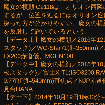
魔女の横顔IC2118は、オリオン
するが、位置を辿るにはオリオン座
探った方が分かりやすい。魔女の横
を反射して輝いているという。
【データ上】魔女の横顔／2016年12月2
スタック)／WO-Star71(fl=350mm)／A
LX200赤道儀、MGEN100
【データ中】魔女の横顔／2015年10月
枚スタック)／富士X-T1(ISO3200,RA
0.77RF(fl=540mm)直焦点／NJP
見台HANA
【デー下】2014年10月19日1時30