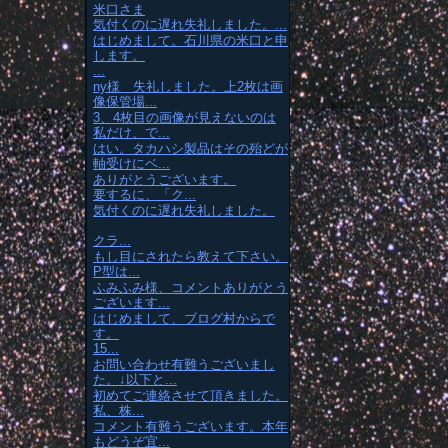
米口さま
気付くのに遅れ失礼しました。...
はじめまして。石川県の米口と申
します。
...
ny様 失礼しました。上2枚は画
像保管場...
3、4枚目の画像が見えないのは
私だけ、で...
はい。タカハシ製品はその殆どが
軸受けにベ...
ありがとうございます。
要するに、「ク...
気付くのに遅れ失礼しました。
クラ...
もし目にされたら教えて下さい。
P型は...
ふみふみ様、コメントありがとう
ございます...
はじめまして、ブログ村からで
す。
15...
お問い合わせ有難うございまし
た。↓以下と...
初めてご連絡させて頂きました。
私、株...
コメント有難うございます。本年
もどうぞ宜...