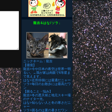
龍吉&はな/ソラ↓
ニックネーム：龍吉
【環境】
龍吉>今や日本の夜空は世界一明
るい。←我が家は肉眼で6等星ま
で見えます。
はな>近所徘徊には最適だニャー
ソラ>毎日のお散歩には最高だワ
ン
【困ること・悩み】
龍吉>冬の悪天候と地元スキー場
のナイター光。
はな>知らない人と冬の寒さだニ
ャー
ソラ>困るのは夏の暑さだワン