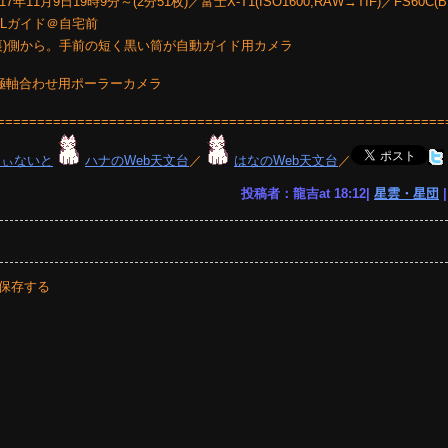
9日19時9分～(2分51枚)／富士X-T1(ISO1600,RAW→TIF)／FS60C(
AGLガイド＠自宅前
裏)側から。手前の短く黒い筒が自動ガイド用カメラ
極軸合わせ用ポーラーカメラ
========================================================
りぃないと
ハナのWeb天文台
／
はなのWeb天文台
／
投稿者：龍吉at 18:12|
星雲・星団
保存する