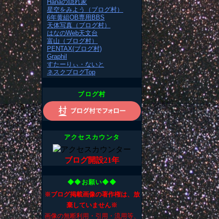
Hanaの隠れ家
星空をみよう（ブログ村）
6年黄組OB専用BBS
天体写真（ブログ村）
はなのWeb天文台
富山（ブログ村）
PENTAX(ブログ村)
Graphil
すたーりぃ・ないと
ネスクブログTop
ブログ村
アクセスカウンタ
ブログ開設21年
◆◆お願い◆◆
※ブログ掲載画像の著作権は、放
棄していません※
画像の無断利用・引用・流用等、