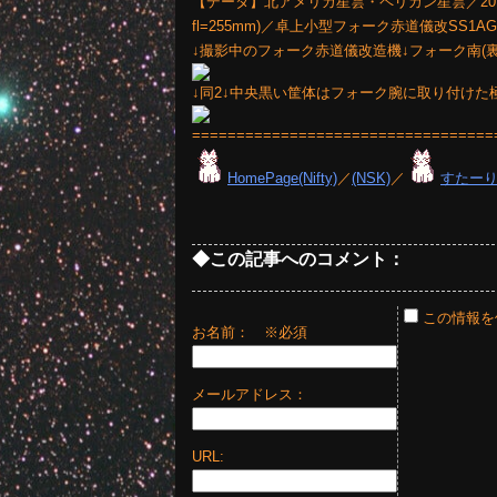
【データ】北アメリカ星雲・ペリカン星雲／2017年11月
fl=255mm)／卓上小型フォーク赤道儀改SS1
↓撮影中のフォーク赤道儀改造機↓フォーク南(
↓同2↓中央黒い筐体はフォーク腕に取り付けた
==================================
HomePage(Nifty)
／
(NSK)
／
すたー
◆この記事へのコメント：
この情報を
お名前：
※必須
メールアドレス：
URL: