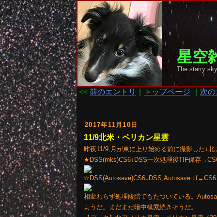
星空雑
The starr
<<
前のエントリ
｜
トップページ
｜
次の
2017年11月10日
11/9北米・ペリカン星雲
昨夜11/9,月が東に上り始める前に撮影した↓
★DSS(mks)CS6↓DSS一次処理後TIF保存→CS
☆DSS(Autosave)CS6↓DSS,Autosave.tif→CS6
相変わらず処理段階でもたついている。Auto
ようだ。まだまだ暗中模索続きそうだ。