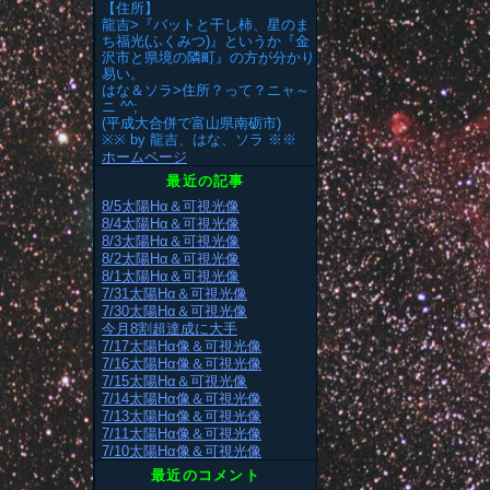
【住所】
龍吉>『バットと干し柿、星のま
ち福光(ふくみつ)』というか『金
沢市と県境の隣町』の方が分かり
易い。
はな＆ソラ>住所？って？ニャ～
ニ ^^;
(平成大合併で富山県南砺市)
※※ by 龍吉、はな、ソラ ※※
ホームページ
最近の記事
8/5太陽Hα＆可視光像
8/4太陽Hα＆可視光像
8/3太陽Hα＆可視光像
8/2太陽Hα＆可視光像
8/1太陽Hα＆可視光像
7/31太陽Hα＆可視光像
7/30太陽Hα＆可視光像
今月8割超達成に大手
7/17太陽Hα像＆可視光像
7/16太陽Hα像＆可視光像
7/15太陽Hα＆可視光像
7/14太陽Hα像＆可視光像
7/13太陽Hα像＆可視光像
7/11太陽Hα像＆可視光像
7/10太陽Hα像＆可視光像
最近のコメント