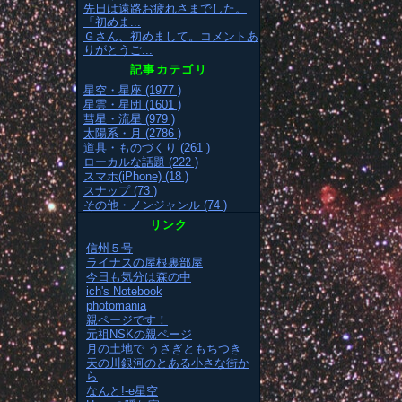
先日は遠路お疲れさまでした。
「初めま...
Ｇさん、初めまして。コメントあ
りがとうご...
記事カテゴリ
星空・星座 (1977 )
星雲・星団 (1601 )
彗星・流星 (979 )
太陽系・月 (2786 )
道具・ものづくり (261 )
ローカルな話題 (222 )
スマホ(iPhone) (18 )
スナップ (73 )
その他・ノンジャンル (74 )
リンク
信州５号
ライナスの屋根裏部屋
今日も気分は森の中
ich's Notebook
photomania
親ページです！
元祖NSKの親ページ
月の土地で うさぎともちつき
天の川銀河のとある小さな街か
ら
なんと!-e星空