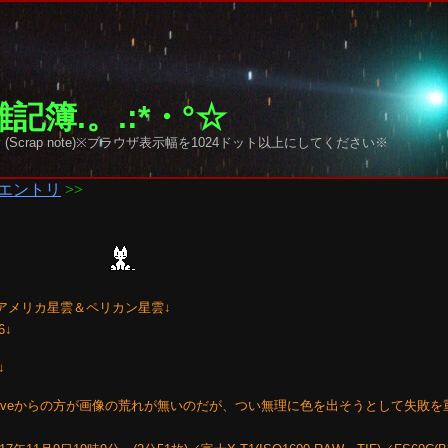
記簿.。.:*・°☆
y sky (Scrap note)※ブラウザ表示幅を1024ドット以上にしてください※
エントリ
>>
北アメリカ星雲＆ペリカン星雲↓
6↓
↓
saveからの方が画像の荒れが無いのだが、つい無理に色を出そうとして失敗を