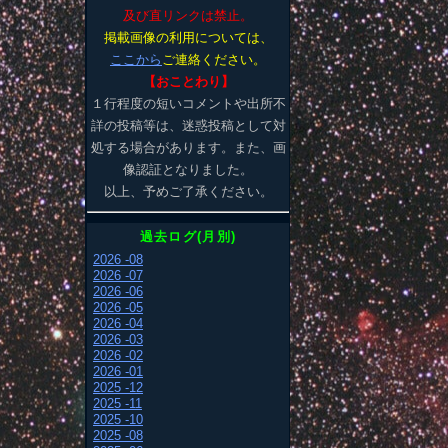
及び直リンクは禁止。
掲載画像の利用については、
ここから
ご連絡ください。
【おことわり】
１行程度の短いコメントや出所不
詳の投稿等は、迷惑投稿として対
処する場合があります。また、画
像認証となりました。
以上、予めご了承ください。
過去ログ(月別)
2026 -08
2026 -07
2026 -06
2026 -05
2026 -04
2026 -03
2026 -02
2026 -01
2025 -12
2025 -11
2025 -10
2025 -08