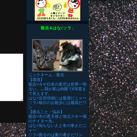
龍吉&はな/ソラ↓
ニックネーム：龍吉
【環境】
龍吉>今や日本の夜空は世界一明
るい。←我が家は肉眼で6等星ま
で見えます。
はな>近所徘徊には最適だニャー
ソラ>毎日のお散歩には最高だワ
ン
【困ること・悩み】
龍吉>冬の悪天候と地元スキー場
のナイター光。
はな>知らない人と冬の寒さだニ
ャー
ソラ>困るのは夏の暑さだワン