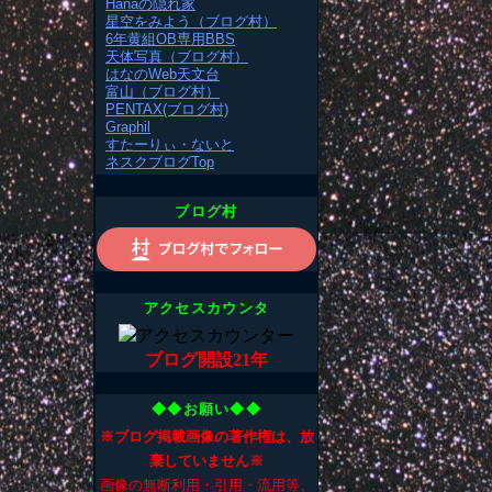
Hanaの隠れ家
星空をみよう（ブログ村）
6年黄組OB専用BBS
天体写真（ブログ村）
はなのWeb天文台
富山（ブログ村）
PENTAX(ブログ村)
Graphil
すたーりぃ・ないと
ネスクブログTop
ブログ村
アクセスカウンタ
ブログ開設21年
◆◆お願い◆◆
※ブログ掲載画像の著作権は、放
棄していません※
画像の無断利用・引用・流用等、