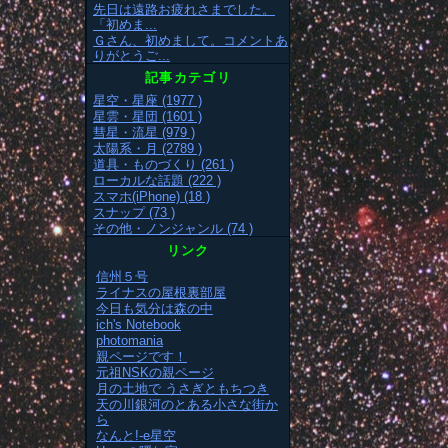
先日は遠路お疲れさまでした。
「初めま...
Ｇさん、初めまして。コメントあ
りがとうご...
記事カテゴリ
星空・星座 (1977 )
星雲・星団 (1601 )
彗星・流星 (979 )
太陽系・月 (2789 )
道具・ものづくり (261 )
ローカルな話題 (222 )
スマホ(iPhone) (18 )
スナップ (73 )
その他・ノンジャンル (74 )
リンク
信州５号
ライナスの屋根裏部屋
今日も気分は森の中
ich's Notebook
photomania
親ページです！
元祖NSKの親ページ
月の土地で うさぎともちつき
天の川銀河のとある小さな街か
ら
なんと!-e星空