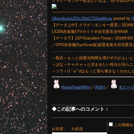
クラゲ～モンキー星雲といえば、3か月前21P/Gia
--------------------------------------------------------------------
18monkura1201c20ut1722autbfcsx
posted by
【データ上中】クラゲ～モンキー星雲／2018年12月2日2時
LX200赤道儀STVガイド＠自宅星見台HANA
【データ下】21P/Giacobini-Tinner／2018年9
／GPD赤道儀(SynScan改)放置追尾＠自宅星
- - - - - - - - - - - - - - - - - - - - - - - - - - - - - - - - - - 
＜龍吉＞もっと総露光時間を増やすのがよいと
＜はな＞チャチャっと済ませたい性分が治らニャい
＜ソラ＞U.ﾟωﾟUはもっと落ち着きなくせわし
HomePage(Nifty)
／
(NSK)
／
すたー
◆この記事へのコメント：
この情報を
お名前：
※必須