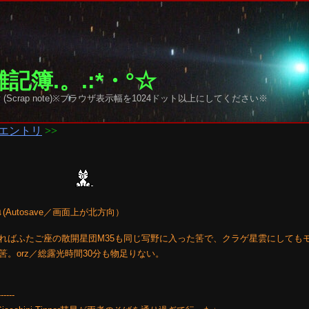
記簿.。.:*・°☆
y sky (Scrap note)※ブラウザ表示幅を1024ドット以上にしてください※
エントリ
>>
Autosave／画面上が北方向）
構図にすればふたご座の散開星団M35も同じ写野に入った筈で、クラゲ星雲にしても
。orz／総露光時間30分も物足りない。
------