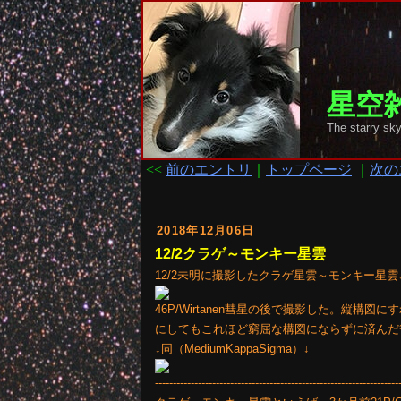
星空雑
The starr
<<
前のエントリ
｜
トップページ
｜
次の
2018年12月06日
12/2クラゲ～モンキー星雲
12/2未明に撮影したクラゲ星雲～モンキー星雲↓(
46P/Wirtanen彗星の後で撮影した。縦
にしてもこれほど窮屈な構図にならずに済んだ筈
↓同（MediumKappaSigma）↓
--------------------------------------------------------------------