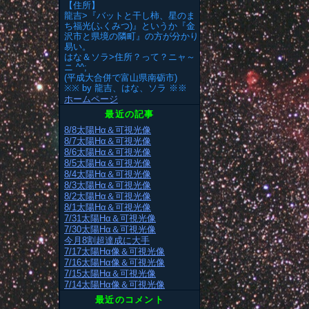
【住所】
龍吉>『バットと干し柿、星のま
ち福光(ふくみつ)』というか『金
沢市と県境の隣町』の方が分かり
易い。
はな＆ソラ>住所？って？ニャ～
ニ ^^;
(平成大合併で富山県南砺市)
※※ by 龍吉、はな、ソラ ※※
ホームページ
最近の記事
8/8太陽Hα＆可視光像
8/7太陽Hα＆可視光像
8/6太陽Hα＆可視光像
8/5太陽Hα＆可視光像
8/4太陽Hα＆可視光像
8/3太陽Hα＆可視光像
8/2太陽Hα＆可視光像
8/1太陽Hα＆可視光像
7/31太陽Hα＆可視光像
7/30太陽Hα＆可視光像
今月8割超達成に大手
7/17太陽Hα像＆可視光像
7/16太陽Hα像＆可視光像
7/15太陽Hα＆可視光像
7/14太陽Hα像＆可視光像
最近のコメント