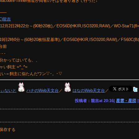
cobini-Tinner彗星が両者のそばを通り過ぎて行った↓
------
(C)龍吉
22分～(90秒20枚)／EOS6D(HKIR,ISO3200,RAW)／WO-Star71(fl=
月19日2時0分～(60秒20枚恒星基準)／EOS6D(HKIR,ISO3200,RAW)／FS60C(B改
見台前
- - -
分かってはいても、、
飼主 =^_^=
ない＝飼主に似たんだワン▽･。･▽
りぃないと
ハナのWeb天文台
／
はなのWeb天文台
／
投稿者：龍吉at 20:16|
星雲・星団
保存する