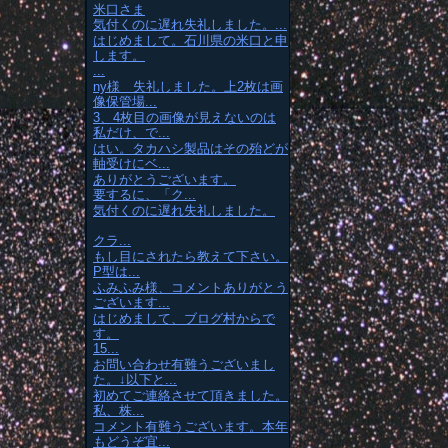
米口さま
気付くのに遅れ失礼しました。...
はじめまして。石川県の米口と申
します。
...
ny様 失礼しました。上2枚は画
像保管場...
3、4枚目の画像が見えないのは
私だけ、で...
はい。タカハシ製品はその殆どが
軸受けにベ...
ありがとうございます。
要するに、「ク...
気付くのに遅れ失礼しました。
クラ...
もし目にされたら教えて下さい。
P型は...
ふみふみ様、コメントありがとう
ございます...
はじめまして、ブログ村からで
す。
15...
お問い合わせ有難うございまし
た。↓以下と...
初めてご連絡させて頂きました。
私、株...
コメント有難うございます。本年
もどうぞ宜...