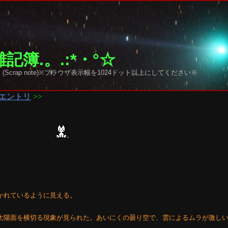
記簿.。.:*・°☆
y sky (Scrap note)※ブラウザ表示幅を1024ドット以上にしてください※
エントリ
>>
分かれているように見える。
が太陽面を横切る現象が見られた。あいにくの曇り空で、雲によるムラが激し