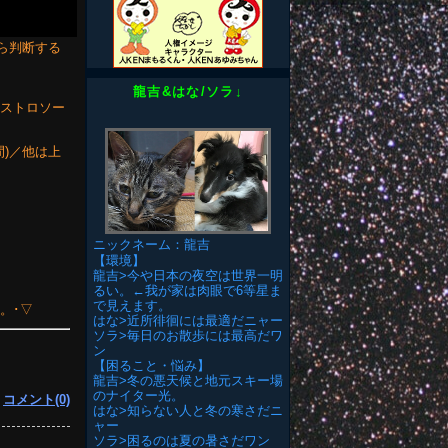
から判断する
龍吉&はな/ソラ↓
)／アストロソー
秒間)／他は上
ニックネーム：龍吉
【環境】
龍吉>今や日本の夜空は世界一明
るい。←我が家は肉眼で6等星ま
で見えます。
。･▽
はな>近所徘徊には最適だニャー
ソラ>毎日のお散歩には最高だワ
ン
【困ること・悩み】
龍吉>冬の悪天候と地元スキー場
のナイター光。
|
コメント(0)
はな>知らない人と冬の寒さだニ
ャー
ソラ>困るのは夏の暑さだワン