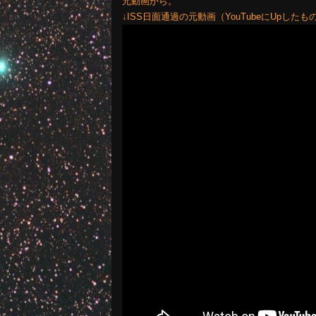
元動画から。
↓ISS日面通過の元動画（YouTubeにUpしたも