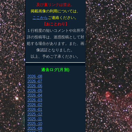
及び直リンクは禁止。
掲載画像の利用については、
ここから
ご連絡ください。
【おことわり】
１行程度の短いコメントや出所不
詳の投稿等は、迷惑投稿として対
処する場合があります。また、画
像認証となりました。
以上、予めご了承ください。
過去ログ(月別)
2026 -08
2026 -07
2026 -06
2026 -05
2026 -04
2026 -03
2026 -02
2026 -01
2025 -12
2025 -11
2025 -10
2025 -08