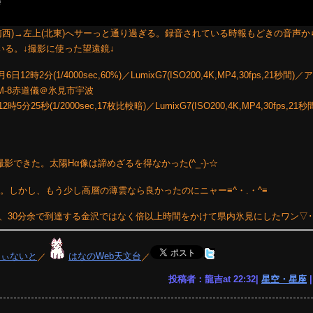
(南西)→左上(北東)へサーっと通り過ぎる。録音されている時報もどきの音声
いる。↓撮影に使った望遠鏡↓
2分(1/4000sec,60%)／LumixG7(ISO200,4K,MP4,30fps,21秒間
／GM-8赤道儀＠氷見市宇波
5秒(1/2000sec,17枚比較暗)／LumixG7(ISO200,4K,MP4,30fps,21
撮影できた。太陽Hα像は諦めざるを得なかった(^_-)-☆
た。しかし、もう少し高層の薄雲なら良かったのにニャー≡^・.・^≡
ず、30分余で到達する金沢ではなく倍以上時間をかけて県内氷見にしたワン▽･
りぃないと
／
はなのWeb天文台
／
投稿者：龍吉at 22:32|
星空・星座