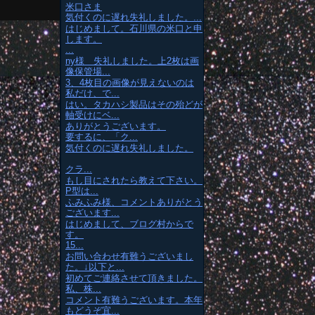
米口さま
気付くのに遅れ失礼しました。...
はじめまして。石川県の米口と申
します。
...
ny様 失礼しました。上2枚は画
像保管場...
3、4枚目の画像が見えないのは
私だけ、で...
はい。タカハシ製品はその殆どが
軸受けにベ...
ありがとうございます。
要するに、「ク...
気付くのに遅れ失礼しました。
クラ...
もし目にされたら教えて下さい。
P型は...
ふみふみ様、コメントありがとう
ございます...
はじめまして、ブログ村からで
す。
15...
お問い合わせ有難うございまし
た。↓以下と...
初めてご連絡させて頂きました。
私、株...
コメント有難うございます。本年
もどうぞ宜...