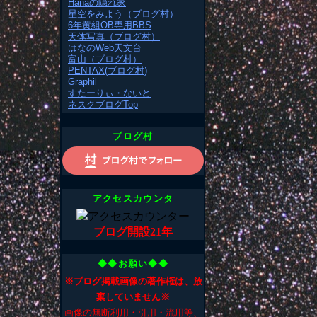
Hanaの隠れ家
星空をみよう（ブログ村）
6年黄組OB専用BBS
天体写真（ブログ村）
はなのWeb天文台
富山（ブログ村）
PENTAX(ブログ村)
Graphil
すたーりぃ・ないと
ネスクブログTop
ブログ村
アクセスカウンタ
ブログ開設21年
◆◆お願い◆◆
※ブログ掲載画像の著作権は、放
棄していません※
画像の無断利用・引用・流用等、