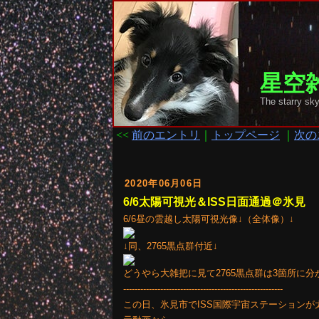
星空雑
The starr
<<
前のエントリ
｜
トップページ
｜
次の
2020年06月06日
6/6太陽可視光＆ISS日面通過＠氷見
6/6昼の雲越し太陽可視光像↓（全体像）↓
↓同、2765黒点群付近↓
どうやら大雑把に見て2765黒点群は3箇所に
--------------------------------------------------------
この日、氷見市でISS国際宇宙ステーション