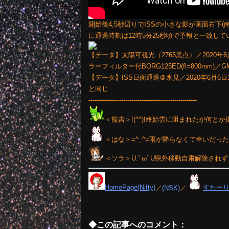
開始後4,5秒辺りでISSの小さな影が画面右下
に通過時刻は12時5分25秒頃で予報と一致して
【データ】太陽可視光（2765黒点）／2020年6月6日12時
ラーフィルター付BORG125ED(fl=800mm)
【データ】ISS日面通過＠氷見／2020年6月6日12時5分2
と同じ
-----------------------------------------------------
＜龍吉＞!(^^)!終始雲に阻まれたが何とか
＜はな＞=^_^=雨が降らなくて幸いだっ
＜ソラ＞U.ﾟωﾟU県外移動自粛解除され
HomePage(Nifty)
／
(NSK)
／
すたー
◆この記事へのコメント：