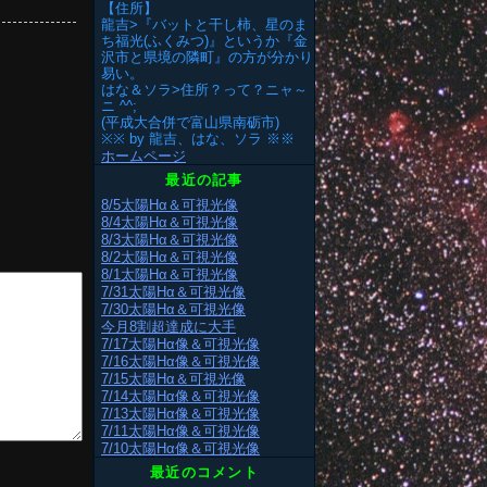
【住所】
龍吉>『バットと干し柿、星のま
ち福光(ふくみつ)』というか『金
沢市と県境の隣町』の方が分かり
易い。
はな＆ソラ>住所？って？ニャ～
ニ ^^;
(平成大合併で富山県南砺市)
※※ by 龍吉、はな、ソラ ※※
ホームページ
最近の記事
8/5太陽Hα＆可視光像
8/4太陽Hα＆可視光像
8/3太陽Hα＆可視光像
8/2太陽Hα＆可視光像
8/1太陽Hα＆可視光像
7/31太陽Hα＆可視光像
7/30太陽Hα＆可視光像
今月8割超達成に大手
7/17太陽Hα像＆可視光像
7/16太陽Hα像＆可視光像
7/15太陽Hα＆可視光像
7/14太陽Hα像＆可視光像
7/13太陽Hα像＆可視光像
7/11太陽Hα像＆可視光像
7/10太陽Hα像＆可視光像
最近のコメント