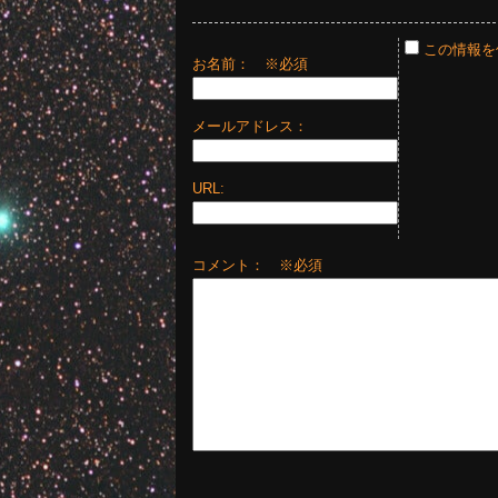
この情報を
お名前：
※必須
メールアドレス：
URL:
コメント： ※必須