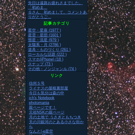
先日は遠路お疲れさまでした。
「初めま...
Ｇさん、初めまして。コメントあ
りがとうご...
記事カテゴリ
星空・星座 (1977 )
星雲・星団 (1601 )
彗星・流星 (979 )
太陽系・月 (2786 )
道具・ものづくり (261 )
ローカルな話題 (222 )
スマホ(iPhone) (18 )
スナップ (73 )
その他・ノンジャンル (74 )
リンク
信州５号
ライナスの屋根裏部屋
今日も気分は森の中
ich's Notebook
photomania
親ページです！
元祖NSKの親ページ
月の土地で うさぎともちつき
天の川銀河のとある小さな街か
ら
なんと!-e星空