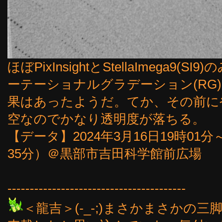
ほぼPixInsightとStellaImega9
ーテーショナルグラデーション(RG
果はあったようだ。てか、その前に
空なのでかなり透明度が落ちる。
【データ】2024年3月16日19時01
35分）＠黒部市吉田科学館前広場
----------------------------------------
＜龍吉＞(-_-;)まさかまさかの