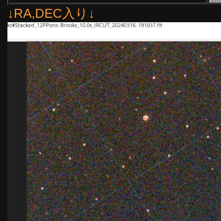
↓RA,DEC入り↓