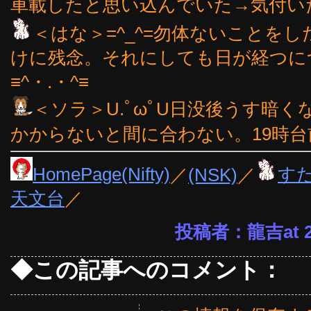
車載したと思い込んでいた→気付いたと
＜はな＞=^_^=勿体ないことを
けに残念。それにしても日が経つに
≡^・.・^≡
＜ソラ＞U.ﾟωﾟU日没後うす暗
かからないと間に合わない。19時台
HomePage(Nifty)
／
(NSK)
／
す
天文台
／
投稿者：龍吉at 23
◆この記事へのコメント：