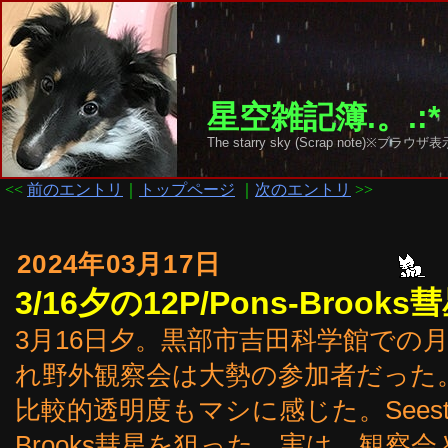
星空雑記簿.。.:*
The starry sky (Scrap note)
<<
前のエントリ
｜
トップページ
｜
次のエントリ
>>
2024年03月17日
3/16夕の12P/Pons-Brooks
3月16日夕。黒部市吉田科学館での
れ野外観察会は大勢の参加者だった。
比較的透明度もマシに感じた。Seestar
Brooks彗星を狙った。実は、観察