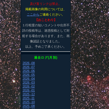
及び直リンクは禁止。
掲載画像の利用については、
ここから
ご連絡ください。
【おことわり】
１行程度の短いコメントや出所不
詳の投稿等は、迷惑投稿として対
処する場合があります。また、画
像認証となりました。
以上、予めご了承ください。
過去ログ(月別)
2026 -08
2026 -07
2026 -06
2026 -05
2026 -04
2026 -03
2026 -02
2026 -01
2025 -12
2025 -11
2025 -10
2025 -08