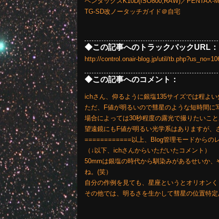
ペンタックスK10D(ISO800,RAW)／PENTAX-M5
TG-SD改ノータッチガイド＠自宅
◆この記事へのトラックバックURL：
http://control.onair-blog.jp/util/tb.php?us_no
◆この記事へのコメント：
ichさん、仰るように銀塩135サイズでは程よ
ただ、F値が明るいので彗星のような短時間に
場合によっては30秒程度の露光で撮りたいこ
望遠鏡にもF値が明るい光学系はありますが、
============以上、Blog管理モードからの
（↓以下、ichさんからいただいたコメント）
50mmは銀塩の時代から馴染みがあるせいか
ね。(笑）
自分の作例を見ても、星座というとオリオンく
その他では、明るさを生かして彗星の位置特定