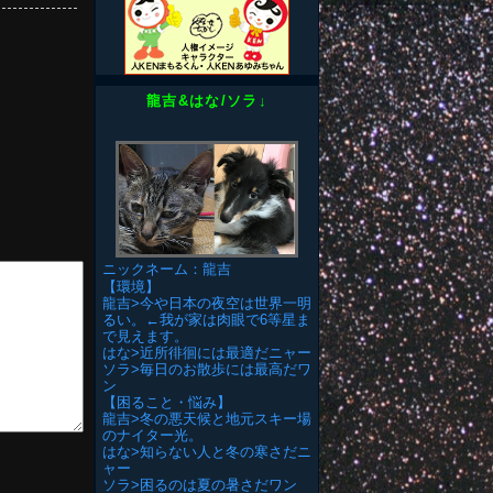
龍吉&はな/ソラ↓
ニックネーム：龍吉
【環境】
龍吉>今や日本の夜空は世界一明
るい。←我が家は肉眼で6等星ま
で見えます。
はな>近所徘徊には最適だニャー
ソラ>毎日のお散歩には最高だワ
ン
【困ること・悩み】
龍吉>冬の悪天候と地元スキー場
のナイター光。
はな>知らない人と冬の寒さだニ
ャー
ソラ>困るのは夏の暑さだワン