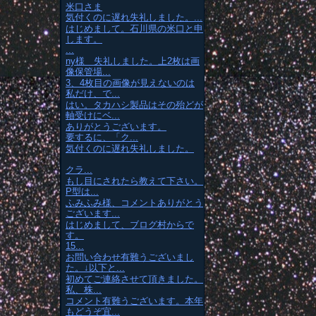
米口さま
気付くのに遅れ失礼しました。...
はじめまして。石川県の米口と申
します。
...
ny様 失礼しました。上2枚は画
像保管場...
3、4枚目の画像が見えないのは
私だけ、で...
はい。タカハシ製品はその殆どが
軸受けにベ...
ありがとうございます。
要するに、「ク...
気付くのに遅れ失礼しました。
クラ...
もし目にされたら教えて下さい。
P型は...
ふみふみ様、コメントありがとう
ございます...
はじめまして、ブログ村からで
す。
15...
お問い合わせ有難うございまし
た。↓以下と...
初めてご連絡させて頂きました。
私、株...
コメント有難うございます。本年
もどうぞ宜...