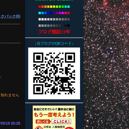
■
■
■
■
■
■
■
■
■
■
■
■
■
■
■
■
■
■
■
■
■
■
クバック(0)
■
■
■
■
■
■
■
■
■
■
■
■
■
■
■
■
■
■
■
■
■
■
ブログ開設21年
↓当ブログのQRコード↓
。
ね。
も知れません
/09/18 00:28