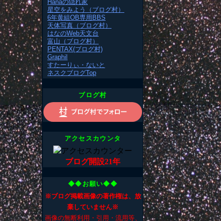
Hanaの隠れ家
星空をみよう（ブログ村）
6年黄組OB専用BBS
天体写真（ブログ村）
はなのWeb天文台
富山（ブログ村）
PENTAX(ブログ村)
Graphil
すたーりぃ・ないと
ネスクブログTop
ブログ村
アクセスカウンタ
ブログ開設21年
◆◆お願い◆◆
※ブログ掲載画像の著作権は、放
棄していません※
画像の無断利用・引用・流用等、