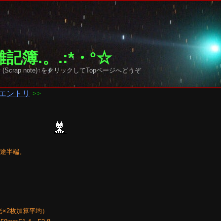
記簿.。.:*・°☆
 sky (Scrap note)↑をクリックしてTopページへどうぞ
エントリ
>>
中途半端。
露光×2枚加算平均）