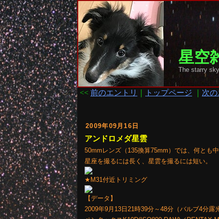
星空雑
The starry
<<
前のエントリ
｜
トップページ
｜
次の
2009年09月16日
アンドロメダ星雲
50mmレンズ（135換算75mm）では、何とも
星座を撮るには長く、星雲を撮るには短い。
★M31付近トリミング
【データ】
2009年9月13日21時39分～48分（バルブ4分