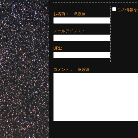
この情報を
お名前：
※必須
メールアドレス：
URL:
コメント： ※必須