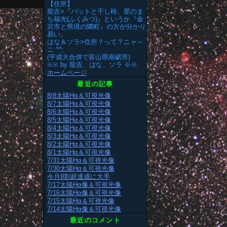
【住所】
龍吉>『バットと干し柿、星のま
ち福光(ふくみつ)』というか『金
沢市と県境の隣町』の方が分かり
易い。
はな＆ソラ>住所？って？ニャ～
ニ ^^;
(平成大合併で富山県南砺市)
※※ by 龍吉、はな、ソラ ※※
ホームページ
最近の記事
8/8太陽Hα＆可視光像
8/7太陽Hα＆可視光像
8/6太陽Hα＆可視光像
8/5太陽Hα＆可視光像
8/4太陽Hα＆可視光像
8/3太陽Hα＆可視光像
8/2太陽Hα＆可視光像
8/1太陽Hα＆可視光像
7/31太陽Hα＆可視光像
7/30太陽Hα＆可視光像
今月8割超達成に大手
7/17太陽Hα像＆可視光像
7/16太陽Hα像＆可視光像
7/15太陽Hα＆可視光像
7/14太陽Hα像＆可視光像
最近のコメント