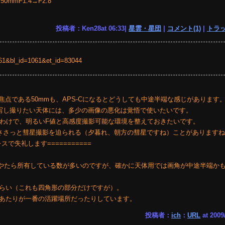
0mmF1.4→F2.8
投稿者：Ken28at 06:33|
星雲・星団
|
コメント(1)
|
トラッ
=1061&bl_id=1061&et_id=83044
い焦点である50mmも、APS-Cになるとどうしても中途半端な感じがあります
写し撮りたい天体には、多少の画像の悪化は覚悟で使いたいです。
とわけで、明るいF値と高感度撮影可能な環境を整えておきたいです。
ささっと彗星撮影を迫られる（夕暮れ、朝方の彗星ですね）ことがあります
レスで失礼します===========
、やたら所有している数が多いのですが、確かに天体用では画角が中途半端か
らい（これも四角形の部分だけですが）。
あたりが一番の活躍場所だったりしています。
投稿者：
ich
：
URL
at 2009