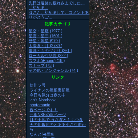
先日は遠路お疲れさまでした。
「初めま...
Ｇさん、初めまして。コメントあ
りがとうご...
記事カテゴリ
星空・星座 (1977 )
星雲・星団 (1601 )
彗星・流星 (979 )
太陽系・月 (2789 )
道具・ものづくり (261 )
ローカルな話題 (222 )
スマホ(iPhone) (18 )
スナップ (73 )
その他・ノンジャンル (74 )
リンク
信州５号
ライナスの屋根裏部屋
今日も気分は森の中
ich's Notebook
photomania
親ページです！
元祖NSKの親ページ
月の土地で うさぎともちつき
天の川銀河のとある小さな街か
ら
なんと!-e星空