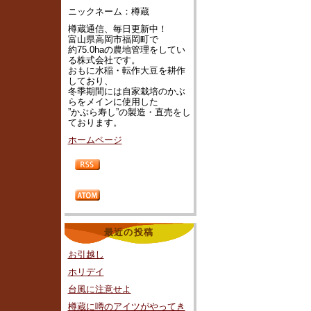
ニックネーム：樽蔵
樽蔵通信、毎日更新中！
富山県高岡市福岡町で
約75.0haの農地管理をしてい
る株式会社です。
おもに水稲・転作大豆を耕作
しており、
冬季期間には自家栽培のかぶ
らをメインに使用した
”かぶら寿し”の製造・直売をし
ております。
ホームページ
最近の投稿
お引越し
ホリデイ
台風に注意せよ
樽蔵に噂のアイツがやってき