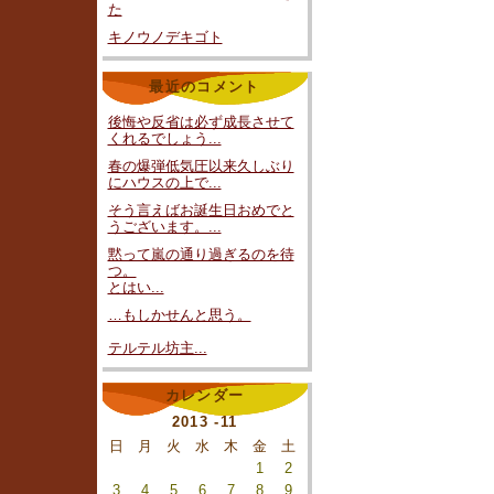
た
キノウノデキゴト
最近のコメント
後悔や反省は必ず成長させて
くれるでしょう...
春の爆弾低気圧以来久しぶり
にハウスの上で...
そう言えばお誕生日おめでと
うございます。...
黙って嵐の通り過ぎるのを待
つ。
とはい...
…もしかせんと思う。
テルテル坊主...
カレンダー
2013 -11
日
月
火
水
木
金
土
1
2
3
4
5
6
7
8
9