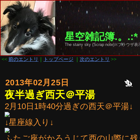
星空雑記簿.。.:*
The starry sky (Scrap note)
<<
前のエントリ
｜
トップページ
｜
次のエントリ
>>
2013年02月25日
夜半過ぎ西天＠平湯
2月10日1時40分過ぎの西天＠平湯↓
↓星座線入り↓
ふたご座がかろうじて西の山際に残