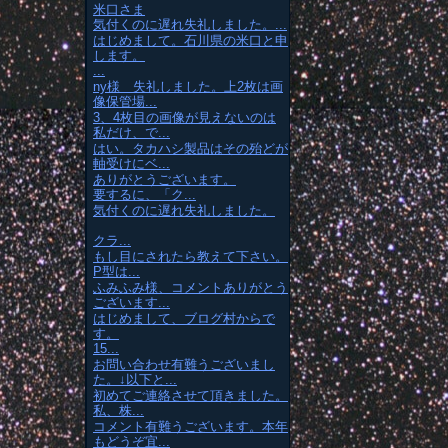
米口さま
気付くのに遅れ失礼しました。...
はじめまして。石川県の米口と申
します。
...
ny様 失礼しました。上2枚は画
像保管場...
3、4枚目の画像が見えないのは
私だけ、で...
はい。タカハシ製品はその殆どが
軸受けにベ...
ありがとうございます。
要するに、「ク...
気付くのに遅れ失礼しました。
クラ...
もし目にされたら教えて下さい。
P型は...
ふみふみ様、コメントありがとう
ございます...
はじめまして、ブログ村からで
す。
15...
お問い合わせ有難うございまし
た。↓以下と...
初めてご連絡させて頂きました。
私、株...
コメント有難うございます。本年
もどうぞ宜...