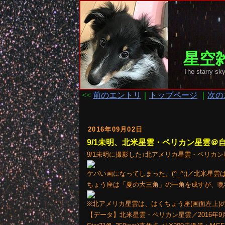
星空雑
The starr
<<
前のエントリ
｜
トップページ
｜
次の
2016年09月02日
9/1未明、北米星雲・ペリカン星雲＠
9/1未明に撮影した↓北アメリカ星雲・ペリカン
ケバい画になってしまった。(^_^;)／北米
ちょう座は「夏の大三角」の一角を成すが、晩秋
※北アメリカ星雲は、はくちょう座(画面左上)
【データ】北米星雲・ペリカン星雲／2016年9月1日0時