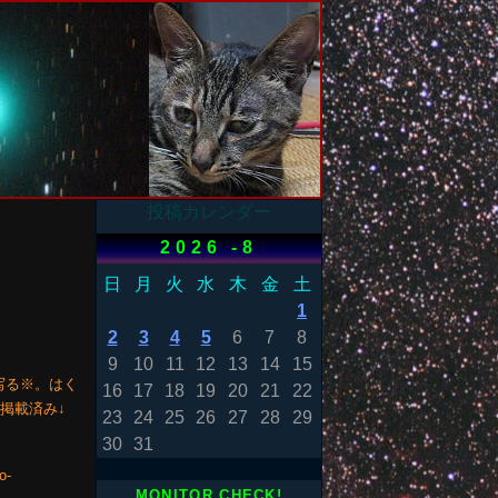
投稿カレンダー
2026 -8
日
月
火
水
木
金
土
1
2
3
4
5
6
7
8
9
10
11
12
13
14
15
写る※。はく
16
17
18
19
20
21
22
掲載済み↓
23
24
25
26
27
28
29
30
31
o-
MONITOR CHECK!