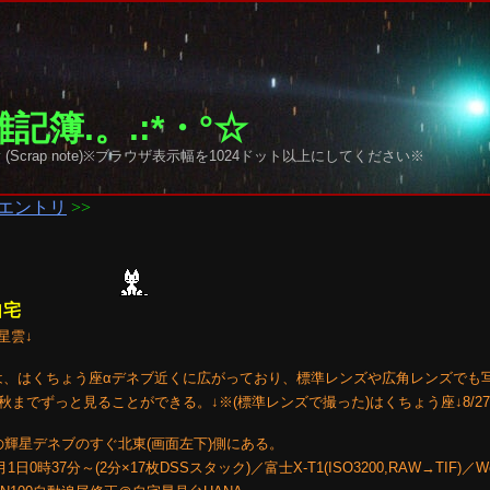
記簿.。.:*・°☆
y sky (Scrap note)※ブラウザ表示幅を1024ドット以上にしてください※
エントリ
>>
自宅
星雲↓
星雲は、はくちょう座αデネブ近くに広がっており、標準レンズや広角レンズでも
までずっと見ることができる。↓※(標準レンズで撮った)はくちょう座↓8/27
の輝星デネブのすぐ北東(画面左下)側にある。
37分～(2分×17枚DSSスタック)／富士X-T1(ISO3200,RAW→TIF)／W