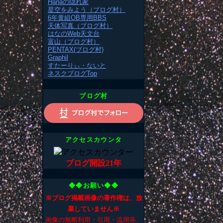
Hanaの隠れ家
星空をみよう（ブログ村）
6年黄組OB専用BBS
天体写真（ブログ村）
はなのWeb天文台
富山（ブログ村）
PENTAX(ブログ村)
Graphil
すたーりぃ・ないと
ネスクブログTop
ブログ村
アクセスカウンタ
ブログ開設21年
◆◆お願い◆◆
※ブログ掲載画像の著作権は、放
棄していません※
画像の無断利用・引用・流用等、