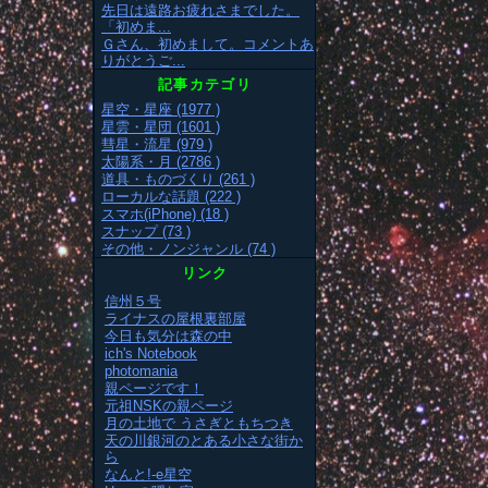
先日は遠路お疲れさまでした。
「初めま...
Ｇさん、初めまして。コメントあ
りがとうご...
記事カテゴリ
星空・星座 (1977 )
星雲・星団 (1601 )
彗星・流星 (979 )
太陽系・月 (2786 )
道具・ものづくり (261 )
ローカルな話題 (222 )
スマホ(iPhone) (18 )
スナップ (73 )
その他・ノンジャンル (74 )
リンク
信州５号
ライナスの屋根裏部屋
今日も気分は森の中
ich's Notebook
photomania
親ページです！
元祖NSKの親ページ
月の土地で うさぎともちつき
天の川銀河のとある小さな街か
ら
なんと!-e星空