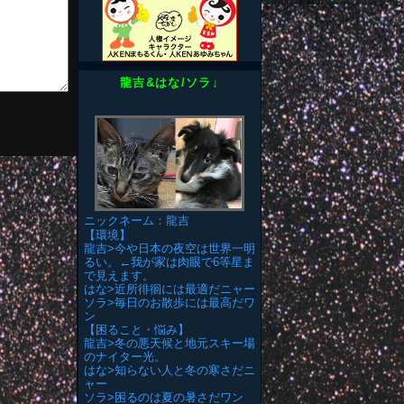
龍吉&はな/ソラ↓
ニックネーム：龍吉
【環境】
龍吉>今や日本の夜空は世界一明
るい。←我が家は肉眼で6等星ま
で見えます。
はな>近所徘徊には最適だニャー
ソラ>毎日のお散歩には最高だワ
ン
【困ること・悩み】
龍吉>冬の悪天候と地元スキー場
のナイター光。
はな>知らない人と冬の寒さだニ
ャー
ソラ>困るのは夏の暑さだワン