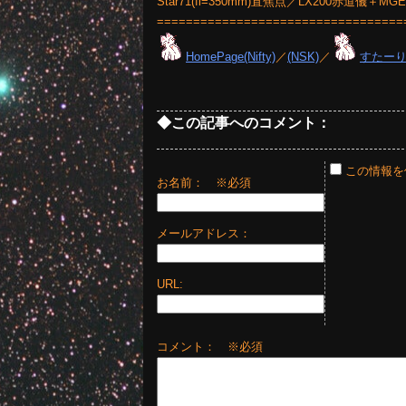
Star71(fl=350mm)直焦点／LX200赤道儀
==================================
HomePage(Nifty)
／
(NSK)
／
すたー
◆この記事へのコメント：
この情報を
お名前：
※必須
メールアドレス：
URL:
コメント： ※必須