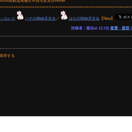
＋MGEN100自動追尾修正＠自宅星見台HANA
========================================================
りぃないと
ハナのWeb天文台
／
はなのWeb天文台
【New】
投稿者：龍吉at 12:19|
星雲・星団
保存する