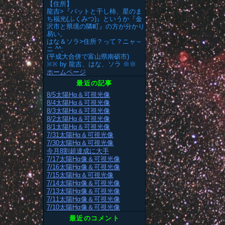
【住所】
龍吉>『バットと干し柿、星のま
ち福光(ふくみつ)』というか『金
沢市と県境の隣町』の方が分かり
易い。
はな＆ソラ>住所？って？ニャ～
ニ ^^;
(平成大合併で富山県南砺市)
※※ by 龍吉、はな、ソラ ※※
ホームページ
最近の記事
8/5太陽Hα＆可視光像
8/4太陽Hα＆可視光像
8/3太陽Hα＆可視光像
8/2太陽Hα＆可視光像
8/1太陽Hα＆可視光像
7/31太陽Hα＆可視光像
7/30太陽Hα＆可視光像
今月8割超達成に大手
7/17太陽Hα像＆可視光像
7/16太陽Hα像＆可視光像
7/15太陽Hα＆可視光像
7/14太陽Hα像＆可視光像
7/13太陽Hα像＆可視光像
7/11太陽Hα像＆可視光像
7/10太陽Hα像＆可視光像
最近のコメント