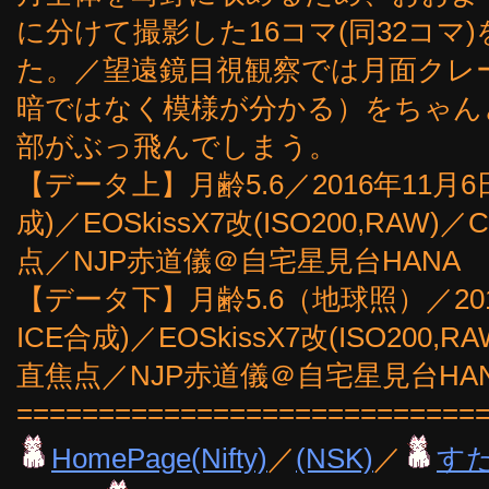
に分けて撮影した16コマ(同32コマ)をMi
た。／望遠鏡目視観察では月面クレ
暗ではなく模様が分かる）をちゃん
部がぶっ飛んでしまう。
【データ上】月齢5.6／2016年11月6日1
成)／EOSkissX7改(ISO200,RAW)／C
点／NJP赤道儀＠自宅星見台HANA
【データ下】月齢5.6（地球照）／2016
ICE合成)／EOSkissX7改(ISO200,RAW
直焦点／NJP赤道儀＠自宅星見台HA
============================
HomePage(Nifty)
／
(NSK)
／
す