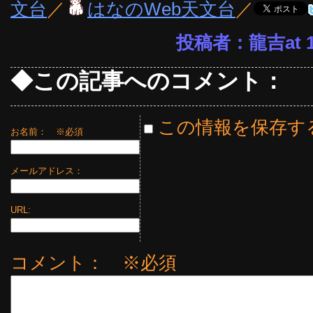
文台
／
はなのWeb天文台
／
投稿者：龍吉at 15
◆この記事へのコメント：
この情報を保存す
お名前：
※必須
メールアドレス：
URL:
コメント： ※必須