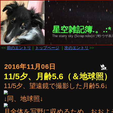
星空雑記簿.。.:*
The starry sky (Scrap note)
<<
前のエントリ
｜
トップページ
｜
次のエントリ
>>
2016年11月06日
11/5夕、月齢5.6（＆地球照）
11/5夕、望遠鏡で撮影した月齢5.6↓
↓同、地球照↓
月全体を写野に収めるため、おおよそ