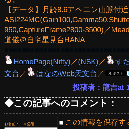
【データ】月齢8.6アペニン山脈付近／2
ASI224MC(Gain100,Gamma50,Shutte
950,CaptureFrame2800-3500)／Me
道儀＠自宅星見台HANA
============================
HomePage(Nifty)
／
(NSK)
／
す
文台
／
はなのWeb天文台
／
投稿者：龍吉at 16
◆この記事へのコメント：
この情報を保存す
お名前：
※必須