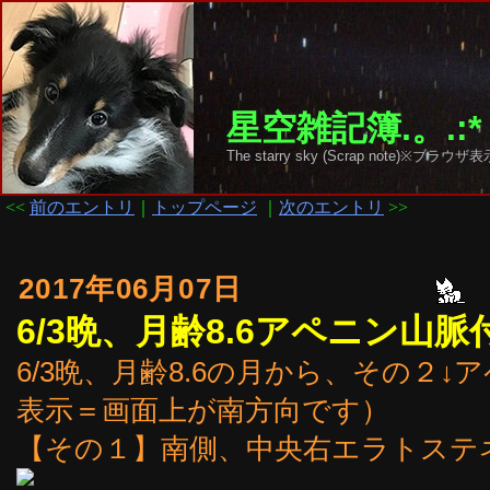
星空雑記簿.。.:*
The starry sky (Scrap note)
<<
前のエントリ
｜
トップページ
｜
次のエントリ
>>
2017年06月07日
6/3晩、月齢8.6アペニン山脈
6/3晩、月齢8.6の月から、その２
表示＝画面上が南方向です）
【その１】南側、中央右エラトステ