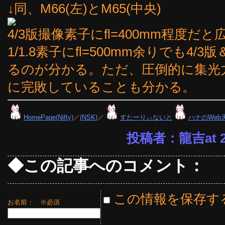
↓同、M66(左)とM65(中央)
4/3版撮像素子にfl=400mm程度
1/1.8素子にfl=500mm余りでも4/3
るのが分かる。ただ、圧倒的に集光力と
に完敗していることも分かる。
HomePage(Nifty)
／
(NSK)
／
すたーりぃないと
ハナのWeb
投稿者：龍吉at 23
◆この記事へのコメント：
この情報を保存す
お名前：
※必須