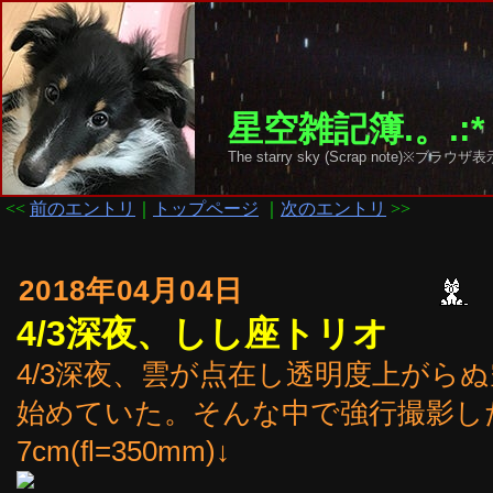
星空雑記簿.。.:*
The starry sky (Scrap note)
<<
前のエントリ
｜
トップページ
｜
次のエントリ
>>
2018年04月04日
4/3深夜、しし座トリオ
4/3深夜、雲が点在し透明度上がら
始めていた。そんな中で強行撮影し
7cm(fl=350mm)↓