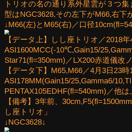
トリオの名の通り系外星雲が３つ集
型はNGC3628,その左下がM66,右下
↓M66(左)とM65(右)／口径10cm(fl=5
【データ上】しし座トリオ／2018年4月
ASI1600MCC(-10℃,Gain15/25,Gam
Star71(fl=350mm)／LX200赤道
【データ下】M65,M66／4月3日23時1
ASI178MM(Gain15/25,Gamma6/10,T
PENTAX105EDHF(fl=540mm)／
【備考】3年前、30cm,F5(fl=150
し座トリオ」
↓NGC3628↓