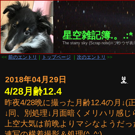
星空雑記簿.。.:*
The starry sky (Scrap note)
<<
前のエントリ
｜
トップページ
｜
次のエントリ
>>
2018年04月29日
4/28月齢12.4
昨夜4/28晩に撮った月齢12.4の月↓(
↓同、別処理↓月面暗くメリハリ感じられ
上空大気は前晩よりマシなようだっ
連写の横着撮影＆処理(^_^;)