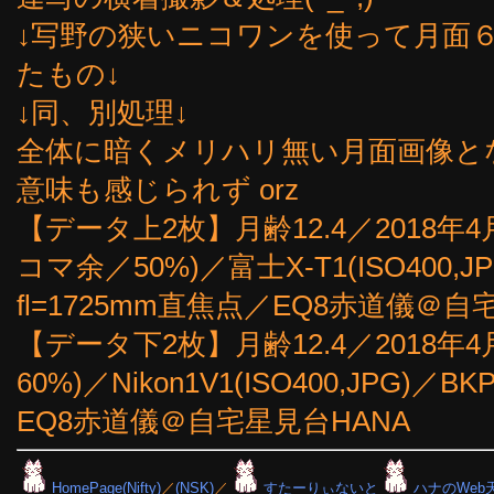
↓写野の狭いニコワンを使って月面６
たもの↓
↓同、別処理↓
全体に暗くメリハリ無い月面画像と
意味も感じられず orz
【データ上2枚】月齢12.4／2018年4月2
コマ余／50%)／富士X-T1(ISO400,
fl=1725mm直焦点／EQ8赤道儀＠自
【データ下2枚】月齢12.4／2018年4月2
60%)／Nikon1V1(ISO400,JPG)／
EQ8赤道儀＠自宅星見台HANA
HomePage(Nifty)
／
(NSK)
／
すたーりぃないと
ハナのWeb