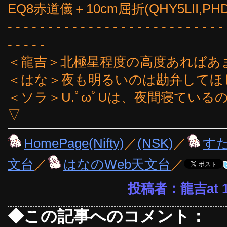
EQ8赤道儀＋10cm屈折(QHY5LII,PHD
- - - - - - - - - - - - - - - - - - - - - - - - - - - 
- - - - -
＜龍吉＞北極星程度の高度あればあ
＜はな＞夜も明るいのは勘弁してほしい
＜ソラ＞U.ﾟωﾟUは、夜間寝ている
▽
HomePage(Nifty)
／
(NSK)
／
す
文台
／
はなのWeb天文台
／
投稿者：龍吉at 17
◆この記事へのコメント：