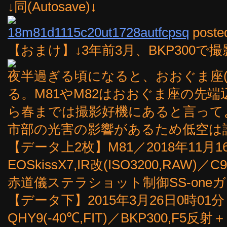
↓同(Autosave)↓
18m81d1115c20ut1728autfcpsq
poste
【おまけ】↓3年前3月、BKP300で撮
夜半過ぎる頃になると、おおぐま座(
る。M81やM82はおおぐま座の先
ら春までは撮影好機にあると言って
市部の光害の影響があるため低空は
【データ上2枚】M81／2018年11月16
EOSkissX7,IR改(ISO3200,RAW)／C9
赤道儀ステラショット制御SS-one
【データ下】2015年3月26日0時01
QHY9(-40℃,FIT)／BKP300,F5反