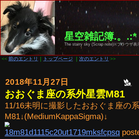
星空雑記簿.。.:*
The starry sky (Scrap note)
<<
前のエントリ
｜
トップページ
｜
次のエントリ
>>
2018年11月27日
おおぐま座の系外星雲M81
11/16未明に撮影したおおぐま座の
M81↓(MediumKappaSigma)↓
18m81d1115c20ut1719mksfcpsq
post