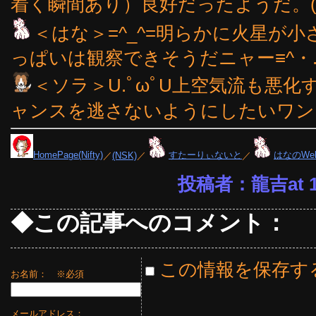
着く瞬間あり）良好だったようだ。(^_
＜はな＞=^_^=明らかに火星が
っぱいは観察できそうだニャー≡^・.
＜ソラ＞U.ﾟωﾟU上空気流も悪
ャンスを逃さないようにしたいワン
HomePage(Nifty)
／
(NSK)
／
すたーりぃないと
／
はなのWe
投稿者：龍吉at 19
◆この記事へのコメント：
この情報を保存す
お名前：
※必須
メールアドレス：