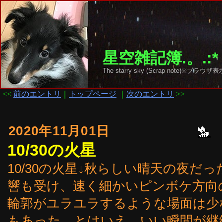
星空雑記簿.。.:*
The starry sky (Scrap note)
<<
前のエントリ
｜
トップページ
｜
次のエントリ
>>
2020年11月01日
10/30の火星
10/30の火星↓秋らしい晴天の夜だ
響も受け、速く細かいピンボケ方向
輪郭がユラユラするような場面は少
もあった。とはいえ、いい瞬間が継