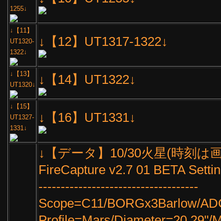
1255↓
↓【11】
↓【12】UT1317-1322↓
UT1320-
1322↓
↓【13】
↓【14】UT1322↓
UT1320↓
↓【15】
↓【16】UT1331↓
UT1327-
1331↓
↓【データ】10/30火星(時刻は
FireCapture v2.7 01 BETA Setti
------------------------------------
Scope=C11/BORGx3Barlow/AD
Profile=Mars/Diameter=20.29"/