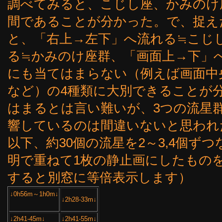
調べてみると、こじし座、かみのけ
間であることが分かった。で、捉え
と、「右上→左下」へ流れる≒こじ
る≒かみのけ座群、「画面上→下」
にも当てはまらない（例えば画面中
など）の4種類に大別できることが
はまるとは言い難いが、3つの流星
響しているのは間違いないと思われ
以下、約30個の流星を2～3,4個ず
明で重ねて1枚の静止画にしたもの
すると別窓に等倍表示します）
↓0h56m～1h0m↓
↓2h28-33m↓
↓2h41-45m↓
↓2h41-55m↓