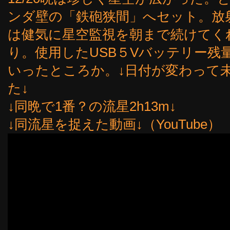
ンダ壁の「鉄砲狭間」へセット。放
は健気に星空監視を朝まで続けてく
り。使用したUSB５Vバッテリー残
いったところか。↓日付が変わって
た↓
↓同晩で1番？の流星2h13m↓
↓同流星を捉えた動画↓（YouTube）