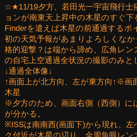
☆★11/19夕方、若田光一宇宙飛行
ョンが南東天上昇中の木星のすぐ下を通過し
Finderを遣えば木星の前通過する
初の天気予報があまりよろしくなか
格的迎撃？は端から諦め、広角レン
の自宅上空通過全状況の撮影のみと
↓通過全体像↓
↑画面上が北方向、左が東方向↑※画
木星
※夕方のため、画面右側（西側）に
が分かる。
※ISSは南南西(画面下)から現れ、
ク付近が木星の辺り。全周魚眼レン