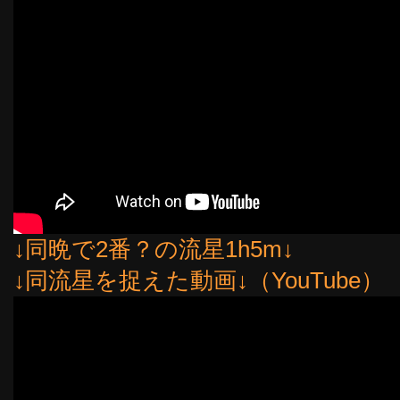
↓同晩で2番？の流星1h5m↓
↓同流星を捉えた動画↓（YouTube）