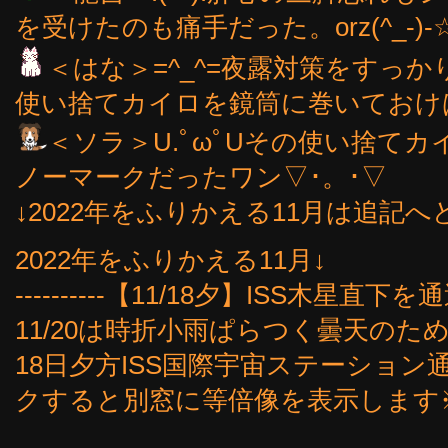
を受けたのも痛手だった。orz(^_-)-
＜はな＞=^_^=夜露対策をすっ
使い捨てカイロを鏡筒に巻いておけば
＜ソラ＞U.ﾟωﾟUその使い捨て
ノーマークだったワン▽･。･▽
↓2022年をふりかえる11月は追記へ
2022年をふりかえる11月↓
----------【11/18夕】ISS木星直下を通過 -
11/20は時折小雨ぱらつく曇天の
18日夕方ISS国際宇宙ステーショ
クすると別窓に等倍像を表示します