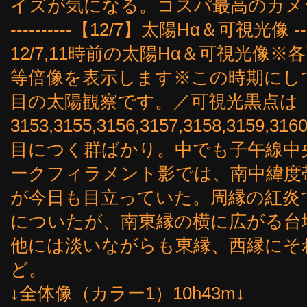
イズが気になる。コスパ最高のカメ
----------【12/7】太陽Hα＆可視光像 ----
12/7,11時前の太陽Hα＆可視光
等倍像を表示します※この時期にし
目の太陽観察です。／可視光黒点は
3153,3155,3156,3157,3158,3
目につく群ばかり。中でも子午線中央
ークフィラメント影では、南中緯度
が今日も目立っていた。周縁の紅炎
についたが、南東縁の横に広がる台
他には淡いながらも東縁、西縁にそ
ど。
↓全体像（カラー1）10h43m↓