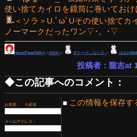
使い捨てカイロを鏡筒に巻いておけば
＜ソラ＞U.ﾟωﾟUその使い捨て
ノーマークだったワン▽･。･▽
HomePage(Nifty)
／
(NSK)
／
すたーりぃないと
／
はなのWe
投稿者：龍吉at 17
◆この記事へのコメント：
この情報を保存す
お名前：
※必須
メールアドレス：