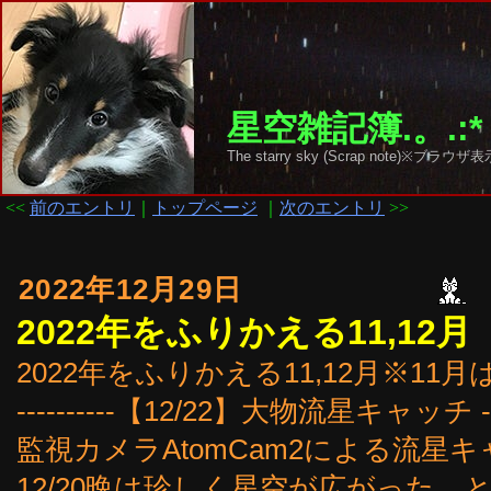
星空雑記簿.。.:*
The starry sky (Scrap note)
<<
前のエントリ
｜
トップページ
｜
次のエントリ
>>
2022年12月29日
2022年をふりかえる11,12月
2022年をふりかえる11,12月※11
----------【12/22】大物流星キャッチ ----
監視カメラAtomCam2による流星
12/20晩は珍しく星空が広がった。と