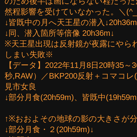
のため後半は画にならない程だった
然程影響を受けていなかった。＼(^_
↓皆既中の月へ天王星の潜入↓20h36m
↓同、潜入箇所等倍像 20h36m↓
※天王星出現は反射鏡が夜露にやら
しまい失敗※
【データ】2022年11月8日20時35～36分
秒,RAW）／BKP200反射＋コマコレ(
見市女良
↓部分月食(20h59m)、皆既中(19h59
↑※おおよその地球の影の大きさが分
↓部分月食・２(20h59m)↓