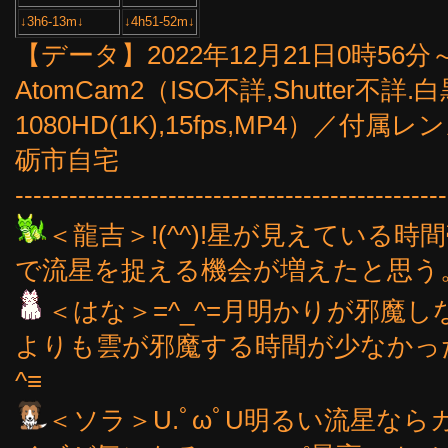
↓3h6-13m↓
↓4h51-52m↓
【データ】2022年12月21日0時56分～4
AtomCam2（ISO不詳,Shutter不詳
1080HD(1K),15fps,MP4）
砺市自宅
------------------------------------------------
＜龍吉＞!(^^)!星が見えている
で流星を捉える機会が増えたと思う。(^
＜はな＞=^_^=月明かりが邪魔
よりも雲が邪魔する時間が少なかった
^≡
＜ソラ＞U.ﾟωﾟU明るい流星な