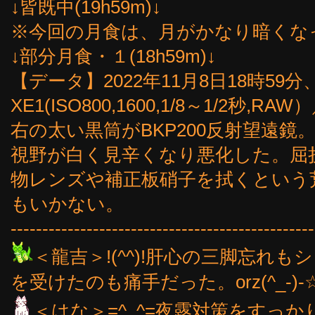
↓皆既中(19h59m)↓
※今回の月食は、月がかなり暗くな
↓部分月食・１(18h59m)↓
【データ】2022年11月8日18時59分
XE1(ISO800,1600,1/8～1/2秒,
右の太い黒筒がBKP200反射望遠
視野が白く見辛くなり悪化した。屈
物レンズや補正板硝子を拭くという
もいかない。
------------------------------------------------
＜龍吉＞!(^^)!肝心の三脚忘れ
を受けたのも痛手だった。orz(^_-)-
＜はな＞=^_^=夜露対策をすっ