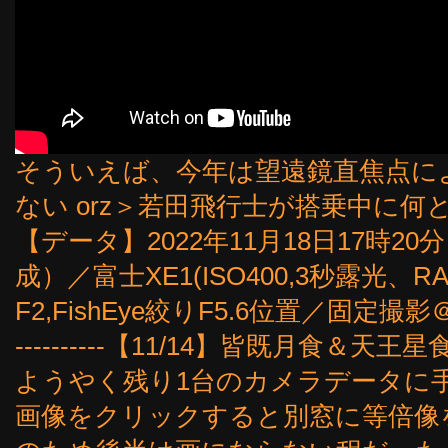
そういえば、今年は望遠鏡直焦点に
ない orz＞若田飛行士が搭乗中に
【データ】2022年11月18日17時2
成）／富士XE1(ISO400,3秒露光、RA
F2,FishEye絞りF5.6位置／固定撮
----------【11/14】皆既月食＆天王星食 --
ようやく残り1台のカメラデータに
画像をクリックすると別窓に等倍像