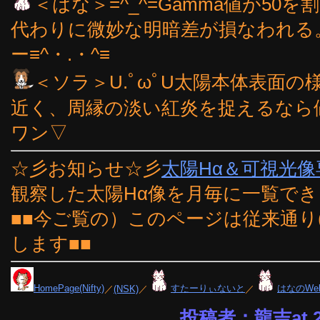
＜はな＞=^_^=Gamma値が5
代わりに微妙な明暗差が損なわれる
ー≡^・.・^≡
＜ソラ＞U.ﾟωﾟU太陽本体表面の
近く、周縁の淡い紅炎を捉えるなら
ワン▽
☆彡お知らせ☆彡
太陽Hα＆可視光
観察した太陽Hα像を月毎に一覧で
■■今ご覧の）このページは従来通り
します■■
HomePage(Nifty)
／
(NSK)
／
すたーりぃないと
／
はなのWe
投稿者：龍吉at 23