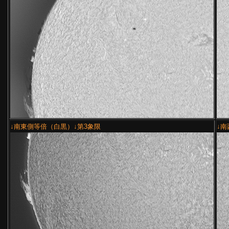
↓南東側等倍（白黒）↓第3象限
↓南