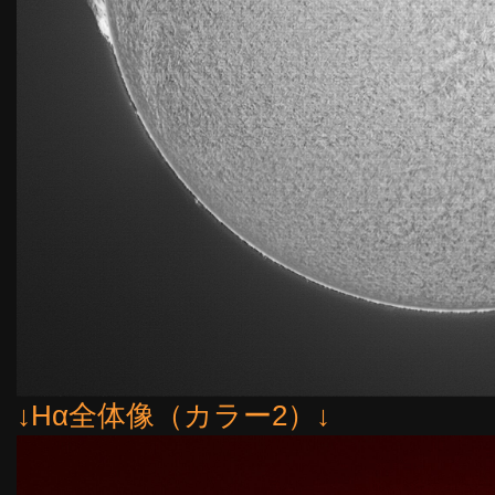
↓Hα全体像（カラー2）↓