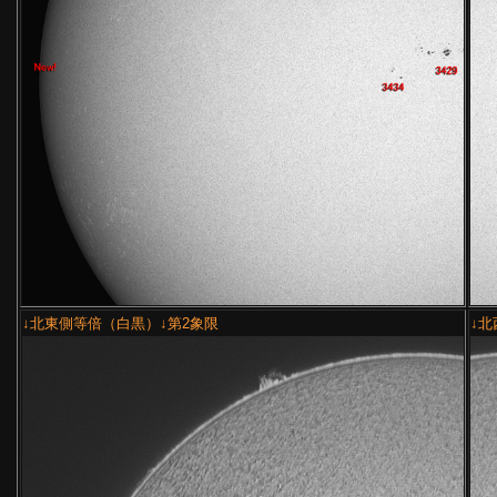
↓北東側等倍（白黒）↓第2象限
↓北