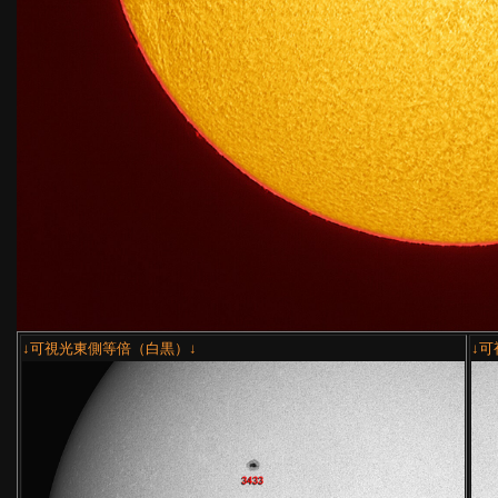
↓可視光東側等倍（白黒）↓
↓