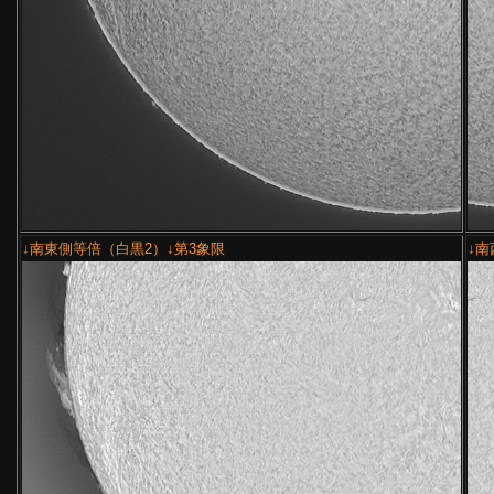
↓南東側等倍（白黒2）↓第3象限
↓南