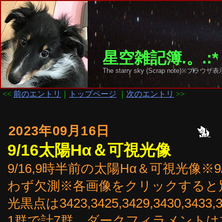
星空雑記簿.。.:*
The starry sky (Scrap note)
<<
前のエントリ
｜
トップページ
｜
次のエントリ
>>
2023年09月16日
9/16太陽Hα＆可視光像
9/16,9時半前の太陽Hα＆可視光像※9
わず欠測※各画像をクリックすると
光黒点は3423,3425,3429,3430,
1群で計7群。ダークフィラメント