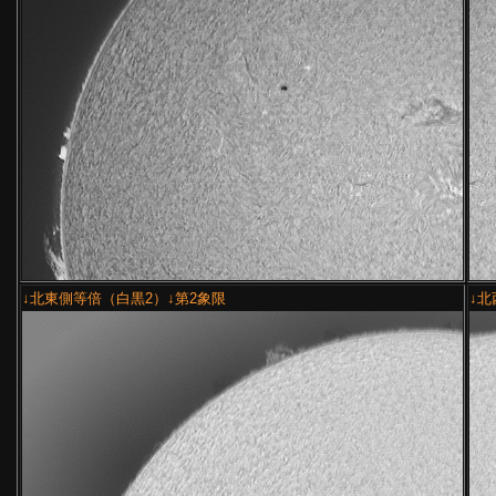
↓北東側等倍（白黒2）↓第2象限
↓北