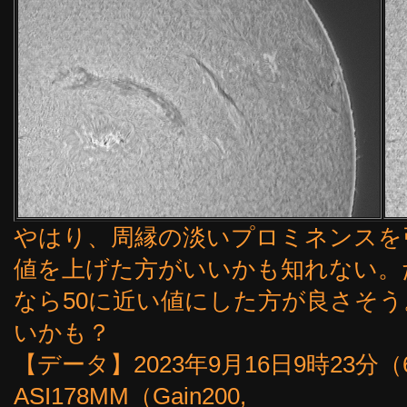
やはり、周縁の淡いプロミネンスを引
値を上げた方がいいかも知れない。
なら50に近い値にした方が良さそう
いかも？
【データ】2023年9月16日9時23分（61f
ASI178MM（Gain200,