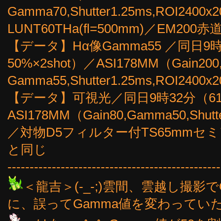
Gamma70,Shutter1.25ms,ROI2400x
LUNT60THa(fl=500mm)／EM2
【データ】Hα像Gamma55 ／同日9時2
50%×2shot）／ASI178MM（Gain200
Gamma55,Shutter1.25ms,ROI24
【データ】可視光／同日9時32分（61fp
ASI178MM（Gain80,Gamma50,Shutte
／対物D5フィルター付TS65mmセミア
と同じ
------------------------------------------------
＜龍吉＞(-_-;)雲間、雲越し撮影でG
に、誤ってGamma値を変わっていたこ