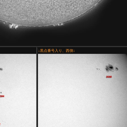
↓黒点番号入り、西側↓