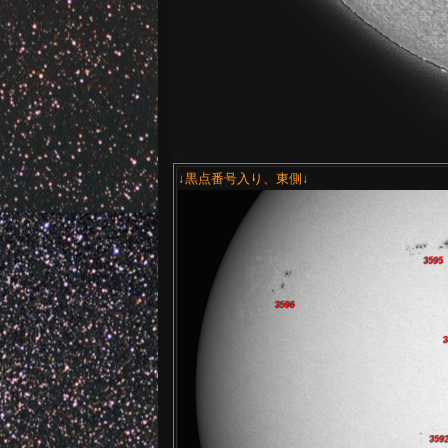
↓黒点番号入り、東側↓