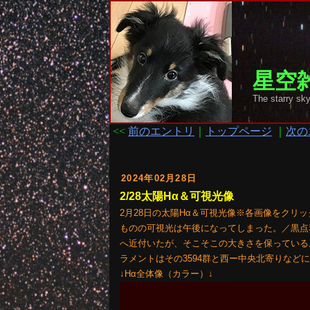
星空雑
The starr
<<
前のエントリ
｜
トップページ
｜
次の
2024年02月28日
2/28太陽Hα＆可視光像
2月28日の太陽Hα＆可視光像※各画像をクリ
ものの可視光は午後になってしまった。／黒点群は359
へ近付いたが、そこそこの大きさを保っている
ラメントはその3594群と西ー中央北寄りなど
↓Hα全体像（カラー）↓