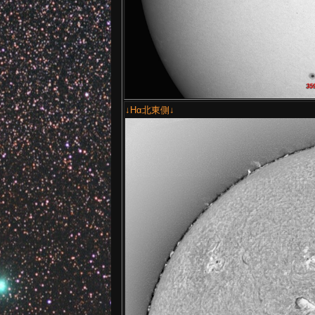
↓Hα北東側↓