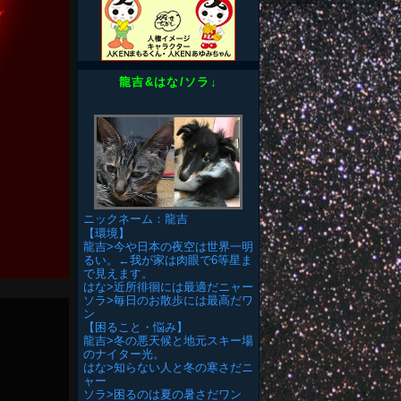
龍吉&はな/ソラ↓
ニックネーム：龍吉
【環境】
龍吉>今や日本の夜空は世界一明
るい。←我が家は肉眼で6等星ま
で見えます。
はな>近所徘徊には最適だニャー
ソラ>毎日のお散歩には最高だワ
ン
【困ること・悩み】
龍吉>冬の悪天候と地元スキー場
のナイター光。
はな>知らない人と冬の寒さだニ
ャー
ソラ>困るのは夏の暑さだワン