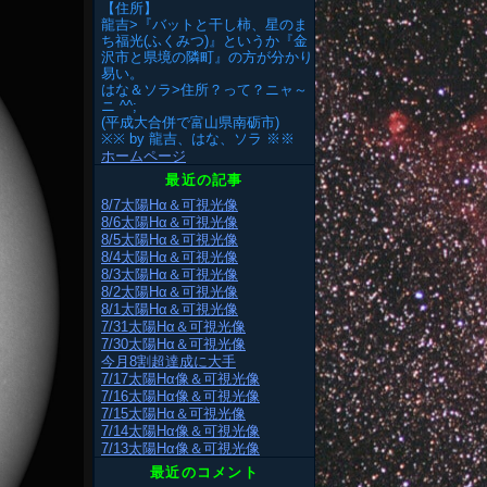
【住所】
龍吉>『バットと干し柿、星のま
ち福光(ふくみつ)』というか『金
沢市と県境の隣町』の方が分かり
易い。
はな＆ソラ>住所？って？ニャ～
ニ ^^;
(平成大合併で富山県南砺市)
※※ by 龍吉、はな、ソラ ※※
ホームページ
最近の記事
8/7太陽Hα＆可視光像
8/6太陽Hα＆可視光像
8/5太陽Hα＆可視光像
8/4太陽Hα＆可視光像
8/3太陽Hα＆可視光像
8/2太陽Hα＆可視光像
8/1太陽Hα＆可視光像
7/31太陽Hα＆可視光像
7/30太陽Hα＆可視光像
今月8割超達成に大手
7/17太陽Hα像＆可視光像
7/16太陽Hα像＆可視光像
7/15太陽Hα＆可視光像
7/14太陽Hα像＆可視光像
7/13太陽Hα像＆可視光像
最近のコメント