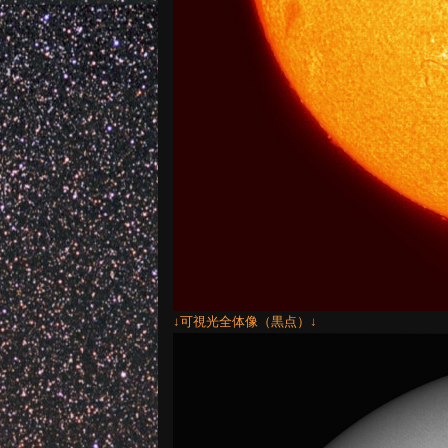
↓可視光全体像（黒点）↓