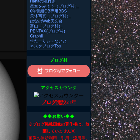
Hanaの隠れ家
星空をみよう（ブログ村）
6年黄組OB専用BBS
天体写真（ブログ村）
はなのWeb天文台
富山（ブログ村）
PENTAX(ブログ村)
Graphil
すたーりぃ・ないと
ネスクブログTop
ブログ村
アクセスカウンタ
ブログ開設21年
◆◆お願い◆◆
※ブログ掲載画像の著作権は、放
棄していません※
画像の無断利用・引用・流用等、