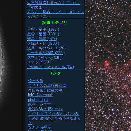
先日は遠路お疲れさまでした。
「初めま...
Ｇさん、初めまして。コメントあ
りがとうご...
記事カテゴリ
星空・星座 (1977 )
星雲・星団 (1601 )
彗星・流星 (979 )
太陽系・月 (2788 )
道具・ものづくり (261 )
ローカルな話題 (222 )
スマホ(iPhone) (18 )
スナップ (73 )
その他・ノンジャンル (74 )
リンク
信州５号
ライナスの屋根裏部屋
今日も気分は森の中
ich's Notebook
photomania
親ページです！
元祖NSKの親ページ
月の土地で うさぎともちつき
天の川銀河のとある小さな街か
ら
なんと!-e星空