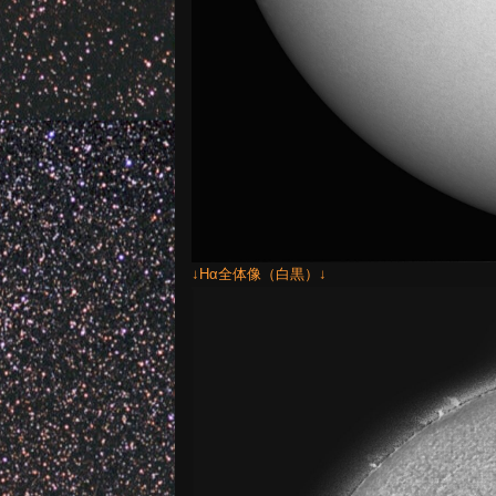
↓Hα全体像（白黒）↓