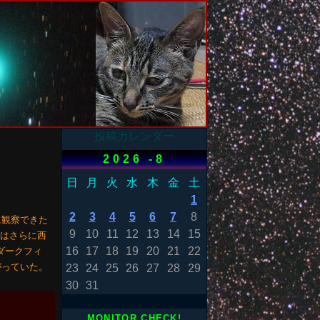
投稿カレンダー
2026 -8
日
月
火
水
木
金
土
1
2
3
4
5
6
7
8
に観察できた
9
10
11
12
13
14
15
0群はさらに西
16
17
18
19
20
21
22
ダークフィ
がっていた。
23
24
25
26
27
28
29
30
31
MONITOR CHECK!