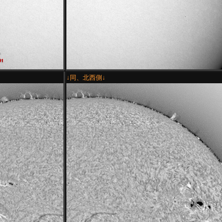
↓同、北西側↓