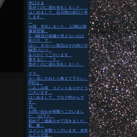
米口さま
気付くのに遅れ失礼しました。...
はじめまして。石川県の米口と申
します。
...
ny様 失礼しました。上2枚は画
像保管場...
3、4枚目の画像が見えないのは
私だけ、で...
はい。タカハシ製品はその殆どが
軸受けにベ...
ありがとうございます。
要するに、「ク...
気付くのに遅れ失礼しました。
クラ...
もし目にされたら教えて下さい。
P型は...
ふみふみ様、コメントありがとう
ございます...
はじめまして、ブログ村からで
す。
15...
お問い合わせ有難うございまし
た。↓以下と...
初めてご連絡させて頂きました。
私、株...
コメント有難うございます。本年
もどうぞ宜...