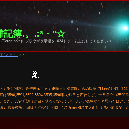
記簿.。.:*・°☆
y sky (Scrap note)※ブラウザ表示幅を1024ドット以上にしてください※
エントリ
>>
ックすると別窓に等倍表示します※昨日同様雲間からの観察でHα光は9時半頃
0,3591,3592,3594,3595,3596群で昨日と変わらず。一番目立つ359
。また、3594群辺りが白く明るくなっていてフレア発生か？と思ったほど。
に濃い影を確認。周縁の紅炎は、0時、1時方向や6時半方向に明るい噴出が上