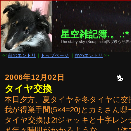
星空雑記簿.。.:*
The starry sky (Scrap note)
<<
前のエントリ
｜
トップページ
｜
次のエントリ
>>
2006年12月02日
タイヤ交換
本日夕方、夏タイヤを冬タイヤに交
我が得巣手間(5×4=20)とカミさん邸ー
タイヤ交換は2tジャッキと十字レン
＃年々時間がかかるような．．（体