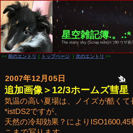
星空雑記簿.。.:*
The starry sky (Scrap note)
<<
前のエントリ
｜
トップページ
｜
次のエントリ
>>
2007年12月05日
追加画像＞12/3ホームズ彗星
気温の高い夏場は、ノイズが酷くて
*istDS2ですが、
天然の冷却効果？によりISO1600,
こまで写ります。