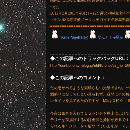
国内には口径１ｍ級の望遠鏡をもつ天文台もあ
つだ。
2012年2月19日4時01分～(2分露光×8枚加算平均）
クセンSXD赤道儀ノータッチガイド＠岐阜県
==================================
HomePage(Nifty)
なんと！-e星空
◆この記事へのトラックバックURL：
http://control.onair-blog.jp/util/tb.php?us_no
◆この記事へのコメント：
ため息が出るような素晴らしい光景ですね。一
酒盛りになってしまい見られず。昼間にその将
レダイヤを見てきたのですが、M3は直径０．
今夜は気合を入れて１５センチを屋上に上げて
テリーを荷揚げするのは勇気と覚悟が必要です
られるキャスターを６輪つけていますが、マン