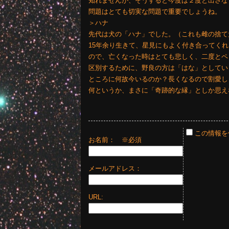
知れませんが、そうすると今度は２度と出さな
問題はとても切実な問題で重要でしょうね。
＞ハナ
先代は犬の「ハナ」でした。（これも雌の捨て
15年余り生きて、星見にもよく付き合ってく
ので、亡くなった時はとても悲しく、二度とペ
区別するために、野良の方は「はな」としてい
ところに何故今いるのか？長くなるので割愛し
何というか、まさに「奇跡的な縁」としか思え
この情報を
お名前：
※必須
メールアドレス：
URL: