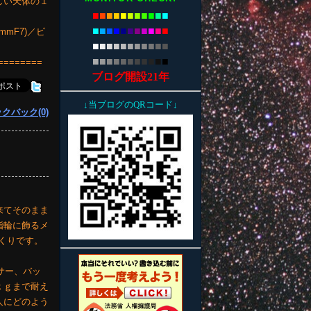
しい天体の１
■
■
■
■
■
■
■
■
■
■
■
■
■
■
■
■
■
■
■
■
■
■
0mmF7)／ビ
■
■
■
■
■
■
■
■
■
■
■
■
■
■
■
■
■
■
■
■
■
■
========
ブログ開設21年
↓当ブログのQRコード↓
クバック(0)
来てそのまま
指輪に飾るメ
くりです。
サー、バッ
ｋｇまで耐え
人にどのよう