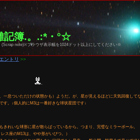
記簿.。.:*・°☆
y sky (Scrap note)※ブラウザ表示幅を1024ドット以上にしてください※
エントリ
>>
、一息ついただけの状態かも）ようだ。が、星が見えるほどに天気回復して
です。↓個人的にM3は一番好きな球状星団です↓
もきれいな球形に星が散らばっているから。つまり、完璧なミラーボール。
レス座のM13は、やや形がいびつ。）