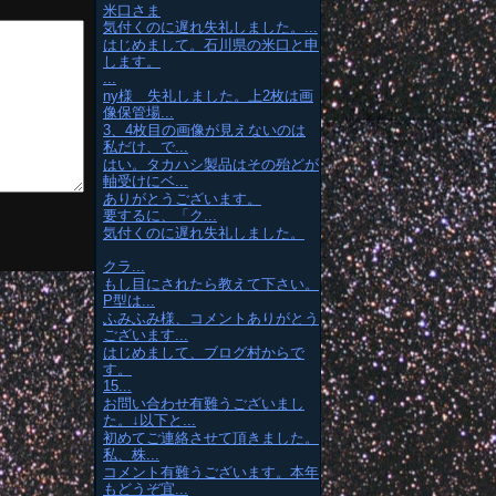
米口さま
気付くのに遅れ失礼しました。...
はじめまして。石川県の米口と申
します。
...
ny様 失礼しました。上2枚は画
像保管場...
3、4枚目の画像が見えないのは
私だけ、で...
はい。タカハシ製品はその殆どが
軸受けにベ...
ありがとうございます。
要するに、「ク...
気付くのに遅れ失礼しました。
クラ...
もし目にされたら教えて下さい。
P型は...
ふみふみ様、コメントありがとう
ございます...
はじめまして、ブログ村からで
す。
15...
お問い合わせ有難うございまし
た。↓以下と...
初めてご連絡させて頂きました。
私、株...
コメント有難うございます。本年
もどうぞ宜...