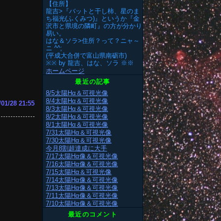
【住所】
龍吉>『バットと干し柿、星のま
ち福光(ふくみつ)』というか『金
沢市と県境の隣町』の方が分かり
易い。
はな＆ソラ>住所？って？ニャ～
ニ ^^;
(平成大合併で富山県南砺市)
※※ by 龍吉、はな、ソラ ※※
ホームページ
最近の記事
8/5太陽Hα＆可視光像
8/4太陽Hα＆可視光像
/01/28 21:55
8/3太陽Hα＆可視光像
8/2太陽Hα＆可視光像
8/1太陽Hα＆可視光像
7/31太陽Hα＆可視光像
7/30太陽Hα＆可視光像
今月8割超達成に大手
7/17太陽Hα像＆可視光像
7/16太陽Hα像＆可視光像
7/15太陽Hα＆可視光像
7/14太陽Hα像＆可視光像
7/13太陽Hα像＆可視光像
7/11太陽Hα像＆可視光像
7/10太陽Hα像＆可視光像
最近のコメント