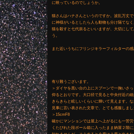
に映っているのでしょうか。
猫さんはハナさんというのですか。波乱万丈で
に神様がいるとしたら人も動物も分け隔てなく
猫を殺すと七代祟るといいますが、大切にして
う。
また近いうちにフリンジキラーフィルターの感
有り難うございます。
＞ダイヤを黒い台の上にスプーンで一掬いさっ
仰るとおりです。大口径で見ると中央付近の細
きらきらと眩しいくらいに輝いて見えます。な
見事に言い表された文章で、とても感服しまし
＞15cmF8
確かにマンションでは屋上へ上がるにも一苦労で
くたびれた段ボール箱に入ったまま納屋２階に