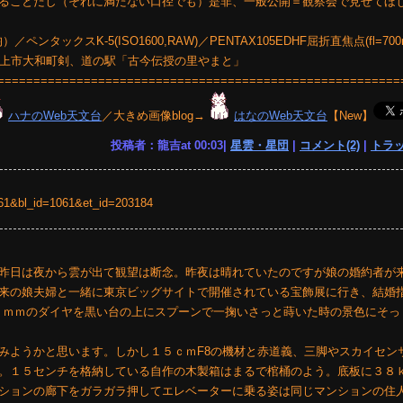
ることだし（それに満たない口径でも）是非、一般公開＝観察会で見せてほ
／ペンタックスK-5(ISO1600,RAW)／PENTAX105EDHF屈折直焦点(fl=70
郡上市大和町剣、道の駅「古今伝授の里やまと」
========================================================
ハナのWeb天文台
／大きめ画像blog→
はなのWeb天文台
【New】
投稿者：龍吉at 00:03|
星雲・星団
|
コメント(2)
|
トラッ
=1061&bl_id=1061&et_id=203184
昨日は夜から雲が出て観望は断念。昨夜は晴れていたのですが娘の婚約者が
来の娘夫婦と一緒に東京ビッグサイトで開催されている宝飾展に行き、結婚
８ｍｍのダイヤを黒い台の上にスプーンで一掬いさっと蒔いた時の景色にそっ
みようかと思います。しかし１５ｃｍF8の機材と赤道義、三脚やスカイセン
。１５センチを格納している自作の木製箱はまるで棺桶のよう。底板に３８
ションの廊下をガラガラ押してエレベーターに乗る姿は同じマンションの住