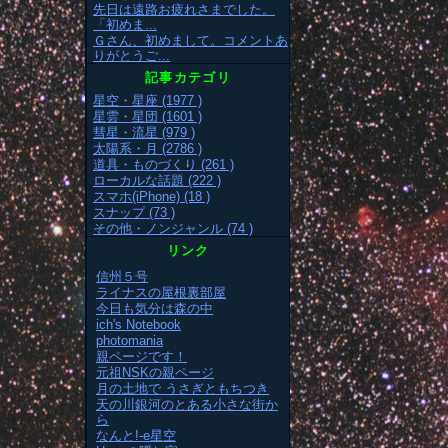
先日は遠路お疲れさまでした。
「初めま...
Ｇさん、初めまして。コメントあ
りがとうご...
記事カテゴリ
星空・星座 (1977 )
星雲・星団 (1601 )
彗星・流星 (979 )
太陽系・月 (2786 )
道具・ものづくり (261 )
ローカルな話題 (222 )
スマホ(iPhone) (18 )
スナップ (73 )
その他・ノンジャンル (74 )
リンク
信州５号
ライナスの屋根裏部屋
今日も気分は森の中
ich's Notebook
photomania
親ページです！
元祖NSKの親ページ
月の土地で うさぎともちつき
天の川銀河のとある小さな街か
ら
なんと!-e星空