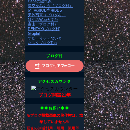
Hanaの隠れ家
星空をみよう（ブログ村）
6年黄組OB専用BBS
天体写真（ブログ村）
はなのWeb天文台
富山（ブログ村）
PENTAX(ブログ村)
Graphil
すたーりぃ・ないと
ネスクブログTop
ブログ村
アクセスカウンタ
ブログ開設21年
◆◆お願い◆◆
※ブログ掲載画像の著作権は、放
棄していません※
画像の無断利用・引用・流用等、