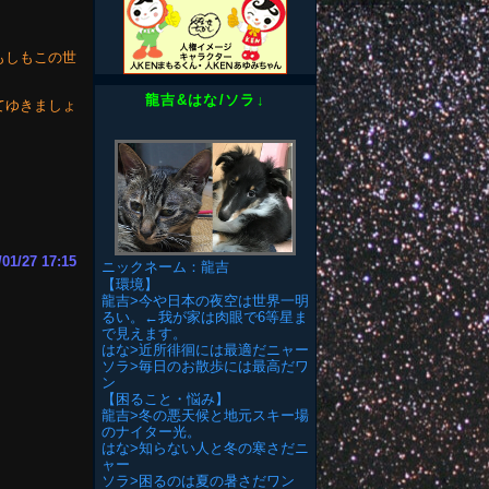
もしもこの世
龍吉&はな/ソラ↓
てゆきましょ
/01/27 17:15
ニックネーム：龍吉
【環境】
龍吉>今や日本の夜空は世界一明
るい。←我が家は肉眼で6等星ま
で見えます。
はな>近所徘徊には最適だニャー
ソラ>毎日のお散歩には最高だワ
ン
【困ること・悩み】
龍吉>冬の悪天候と地元スキー場
のナイター光。
はな>知らない人と冬の寒さだニ
ャー
ソラ>困るのは夏の暑さだワン