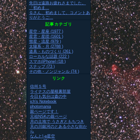
先日は遠路お疲れさまでした。
「初めま...
Ｇさん、初めまして。コメントあ
りがとうご...
記事カテゴリ
星空・星座 (1977 )
星雲・星団 (1601 )
彗星・流星 (979 )
太陽系・月 (2788 )
道具・ものづくり (261 )
ローカルな話題 (222 )
スマホ(iPhone) (18 )
スナップ (73 )
その他・ノンジャンル (74 )
リンク
信州５号
ライナスの屋根裏部屋
今日も気分は森の中
ich's Notebook
photomania
親ページです！
元祖NSKの親ページ
月の土地で うさぎともちつき
天の川銀河のとある小さな街か
ら
なんと!-e星空