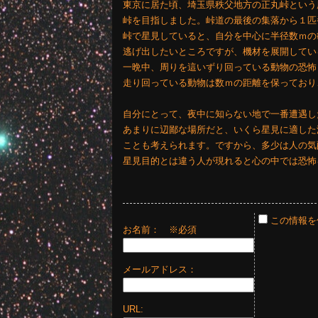
東京に居た頃、埼玉県秩父地方の正丸峠という
峠を目指しました。峠道の最後の集落から１匹
峠で星見していると、自分を中心に半径数ｍの
逃げ出したいところですが、機材を展開してい
一晩中、周りを這いずり回っている動物の恐怖
走り回っている動物は数ｍの距離を保っており
自分にとって、夜中に知らない地で一番遭遇し
あまりに辺鄙な場所だと、いくら星見に適した
ことも考えられます。ですから、多少は人の気
星見目的とは違う人が現れると心の中では恐怖
この情報を
お名前：
※必須
メールアドレス：
URL: