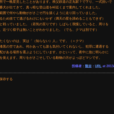
所で一晩星見したことがあります。秩父鉄道の正丸駅？で下り、一式担いで
番犬が出てきて、真っ暗な登山道を峠近くまで案内してくれました。
範囲で何やら動物ががさごそ円を描くように走り回っていました。
るため捨てて逃げるわけにもいかず（満天の星を諦めることもできず）
と戦っていました。（若気の至りです）しばらく我慢していると、周りを
、近づく様子は無いことがわかりました。（でも、クマは別です）
たくないのは、実は「（知らない）人」です。（＋クマ）
漆黒の空であれ、何かあっても誰も気付いてくれないし、犯罪に遭遇する
配がある場所を選ぶようにしています。かといって、夜中に急に明らかに
を覚えます。周りをがさごそしている動物の方がよっぽどマシです。
投稿者：
龍吉
：
URL
at 2013
保存する