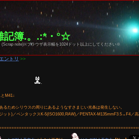
記簿.。.:*・°☆
y sky (Scrap note)※ブラウザ表示幅を1024ドット以上にしてください※
エントリ
>>
とM41↓
あるためシリウスの周りにあるようなすさまじい光条は発生しない。
ット)／ペンタックスK-5(ISO1600,RAW)／PENTAX-M135mmF3.5→F4
========================================================