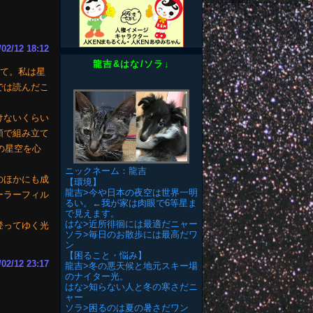
/02/12 18:12
龍吉&はな/ソラ↓
して。私は星
では読んだこ
けないくらい
順で組み立て
の星空を心
ニックネーム：龍吉
のほかにも成
【環境】
龍吉>今や日本の夜空は世界一明
ーラーフィル
るい。←我が家は肉眼で6等星ま
で見えます。
はな>近所徘徊には最適だニャー
登ってゆく光
ソラ>毎日のお散歩には最高だワ
ン
【困ること・悩み】
/02/12 23:17
龍吉>冬の悪天候と地元スキー場
のナイター光。
はな>知らない人と冬の寒さだニ
ャー
ソラ>困るのは夏の暑さだワン