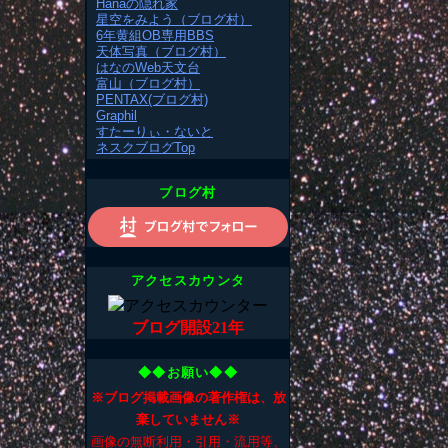
Hanaの隠れ家
星空をみよう（ブログ村）
6年黄組OB専用BBS
天体写真（ブログ村）
はなのWeb天文台
富山（ブログ村）
PENTAX(ブログ村)
Graphil
すたーりぃ・ないと
ネスクブログTop
ブログ村
アクセスカウンタ
ブログ開設21年
◆◆お願い◆◆
※ブログ掲載画像の著作権は、放
棄していません※
画像の無断利用・引用・流用等、