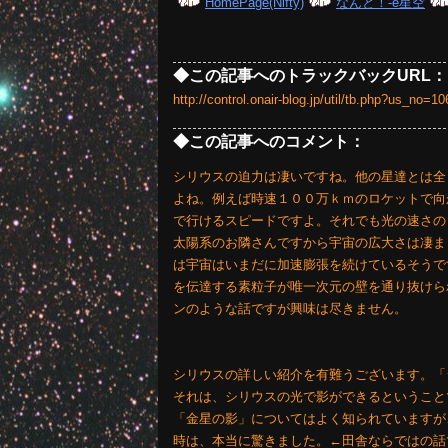
HomePage(Nifty)
なんと！-e星空
◆この記事へのトラックバックURL：
http://control.onair-blog.jp/util/tb.php?us_no
◆この記事へのコメント：
シリウスの迫力は凄いですね。他の星達とは全
よね。例えば時速１００万ｋｍのロケットで向
で行けるスピードですよ。それでも光の速さの
太陽系のお隣さんですから宇宙の広大さは凄ま
は宇宙はいまだに加速膨張を続けているそうで
を伝達する素粒子が唯一次元の壁を通り抜けら
ンのような話ですが興味は尽きません。
シリウスの詳しい紹介を有難うございます。「
それは、シリウスの光で影ができるということ
「金星の影」についてはよく知られていますが
時は、本当に驚きました。←田舎ならではの話