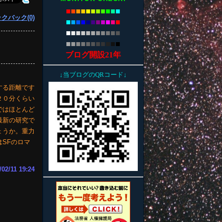
■
■
■
■
■
■
■
■
■
■
■
クバック(0)
■
■
■
■
■
■
■
■
■
■
■
■
■
■
■
■
■
■
■
■
■
■
■
■
■
■
■
■
■
■
■
■
■
ブログ開設21年
↓当ブログのQRコード↓
する距離です
２０分くらい
ではほとんど
最新の研究で
ょうか。重力
SFのロマ
/02/11 19:24