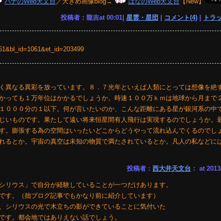
ハナのWeb天文台
／大きめ画像blog→
はなのWeb天文台
【New】
投稿者：龍吉at 00:01|
星雲・星団
|
コメント(4)
|
トラッ
=1061&bl_id=1061&et_id=203499
く異なる異彩を放っています。８．７光年といえば人類にとっては想像を絶
かっても１万年位はかかるでしょうか。時速１００万ｋｍは地球から月まで
１０００分の１以下。何が言いたいのか、こんな距離にある星が銀河系の中
じいものです。果たして遠い将来恒星間有人飛行は実現するのでしょうか。
す。膨張する為の空間はいったいどこからどうやって流れ込んでくるのでし
れるとか。宇宙の真空は未知の物質で満たされているとか。凡人の私などには
投稿者：
西大井天文台
： at 2013
シリウス」で自分が経験していることが一つだけあります。
です。（拙ブログ記事でもかなり前に紹介しています）
、シリウスの光で木立ちの影ができていることに気付いた
です。都会地ではありえない話でしょう。