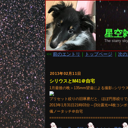
星空雑
The starr
<<
前のエントリ
｜
トップページ
｜
次の
2013年02月11日
シリウスとM41＠自宅
1月最後の晩＞135mm望遠による撮影↓シリウス
プリセット絞りの旧琢磨だと、ほぼ円形絞りで
2013年1月31日21時03分～(3分露光×4枚コンポジ
儀ノータッチ＠自宅
==================================