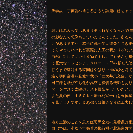
浅学故、宇宙論へ通じるような話題にはちょっと
最近は老人会でもあまり歌われなくなった”迷
の影なんて想像もしていませんでした。あるん
とがありますが、本当に都会では想像もつきま
うらやましいけれど実際に人工の明かりがない
自然に対して弱い生き物ですね。でもそんな都
て巨大な１５センチアクロマートF8を載せた
行くまで堪能する時間はやはり至福のひと時で
遠く羽田空港を見渡す我が「西大井天文台」か
田空港を飛び立ち遥か高空を横切る機影もあり
ターを付けて太陽のテスト撮影をしていたとこ
また夏の夜、１５０ｋｍ離れた富士山を天体望
が見えるんです。まあ都会は都会なりに工夫し
地方空港のことを思えば羽田空港の発着数は桁
自宅では、小松空港発着の飛行機や北海道方面