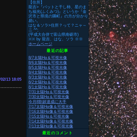
【住所】
龍吉>『バットと干し柿、星のま
ち福光(ふくみつ)』というか『金
沢市と県境の隣町』の方が分かり
易い。
はな＆ソラ>住所？って？ニャ～
ニ ^^;
(平成大合併で富山県南砺市)
※※ by 龍吉、はな、ソラ ※※
ホームページ
最近の記事
8/7太陽Hα＆可視光像
8/6太陽Hα＆可視光像
8/5太陽Hα＆可視光像
8/4太陽Hα＆可視光像
8/3太陽Hα＆可視光像
/02/13 18:05
8/2太陽Hα＆可視光像
8/1太陽Hα＆可視光像
7/31太陽Hα＆可視光像
7/30太陽Hα＆可視光像
今月8割超達成に大手
7/17太陽Hα像＆可視光像
7/16太陽Hα像＆可視光像
7/15太陽Hα＆可視光像
7/14太陽Hα像＆可視光像
7/13太陽Hα像＆可視光像
最近のコメント