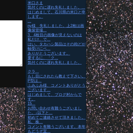
米口さま
気付くのに遅れ失礼しました。...
はじめまして。石川県の米口と申
します。
...
ny様 失礼しました。上2枚は画
像保管場...
3、4枚目の画像が見えないのは
私だけ、で...
はい。タカハシ製品はその殆どが
軸受けにベ...
ありがとうございます。
要するに、「ク...
気付くのに遅れ失礼しました。
クラ...
もし目にされたら教えて下さい。
P型は...
ふみふみ様、コメントありがとう
ございます...
はじめまして、ブログ村からで
す。
15...
お問い合わせ有難うございまし
た。↓以下と...
初めてご連絡させて頂きました。
私、株...
コメント有難うございます。本年
もどうぞ宜...