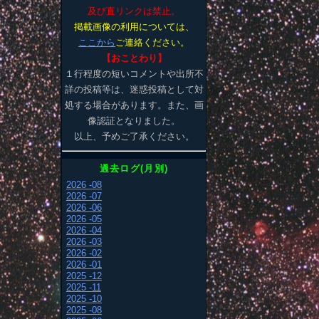
及び直リンクは禁止。
掲載画像の利用については、
ここから
ご連絡ください。
【おことわり】
１行程度の短いコメントや出所不
詳の投稿等は、迷惑投稿として対
処する場合があります。また、画
像認証となりました。
以上、予めご了承ください。
過去ログ(月別)
2026 -08
2026 -07
2026 -06
2026 -05
2026 -04
2026 -03
2026 -02
2026 -01
2025 -12
2025 -11
2025 -10
2025 -08