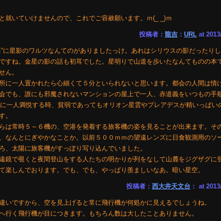
就いていけませんので、これでご容赦願います。ｍ(_ _)ｍ
投稿者：
龍吉
：
URL
at 2013
曲”に星影のワルツなんてのがありましたっけ。あれはシリウスの影だったり
ですね。金星の影の話も初耳でした。星明りで山道を歩いたなんてものの本
せん。
所に一人置かれたら心細くて５分といられないと思います。都会の人間は情
会でも、誰にも邪魔されないマンションの屋上で一人、赤道義をいつもの手
姿に一人満悦する時、貧弱であってもオリオン星雲やプレアデスが精いっぱい
す。
らは常時５～６機の、空港を発着する旅客機の姿を見ることが出来ます。そ
、なんとにぎやかなことか。以前５００ｍｍの望遠レンズに日食観測用のソ
ろ、太陽に旅客機がすっぽり写り込んでいました。
遠鏡で覗くと夜間登山をする人たちの明かりが列をなして山麓をジグザグに
て楽しんでおります。でも、でも、やっぱり羨ましいなあ。暗い星空。
投稿者：
西大井天文台
： at 2013
違いですから、空を見上げると常に飛行機が何処かに見えるでしょうね。
へ行く飛行機が目につきます。もちろん数は大したことありません。