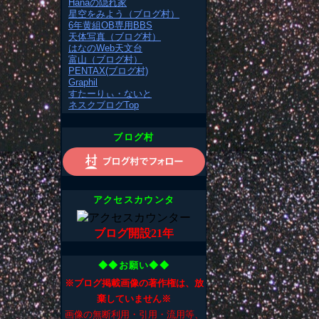
Hanaの隠れ家
星空をみよう（ブログ村）
6年黄組OB専用BBS
天体写真（ブログ村）
はなのWeb天文台
富山（ブログ村）
PENTAX(ブログ村)
Graphil
すたーりぃ・ないと
ネスクブログTop
ブログ村
アクセスカウンタ
ブログ開設21年
◆◆お願い◆◆
※ブログ掲載画像の著作権は、放
棄していません※
画像の無断利用・引用・流用等、