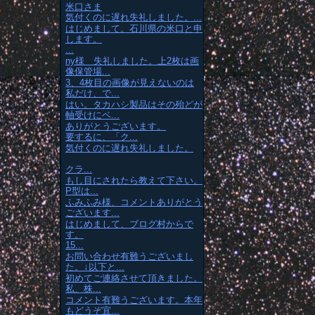
米口さま
気付くのに遅れ失礼しました。...
はじめまして。石川県の米口と申
します。
...
ny様 失礼しました。上2枚は画
像保管場...
3、4枚目の画像が見えないのは
私だけ、で...
はい。タカハシ製品はその殆どが
軸受けにベ...
ありがとうございます。
要するに、「ク...
気付くのに遅れ失礼しました。
クラ...
もし目にされたら教えて下さい。
P型は...
ふみふみ様、コメントありがとう
ございます...
はじめまして、ブログ村からで
す。
15...
お問い合わせ有難うございまし
た。↓以下と...
初めてご連絡させて頂きました。
私、株...
コメント有難うございます。本年
もどうぞ宜...