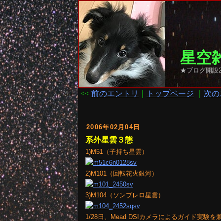
星空雑
★ブログ開設2
<<
前のエントリ
｜
トップページ
｜
次の
2006年02月04日
系外星雲３態
1)M51（子持ち星雲）
2)M101（回転花火銀河）
3)M104（ソンブレロ星雲）
1/28日、Mead DSIカメラによるガイド実