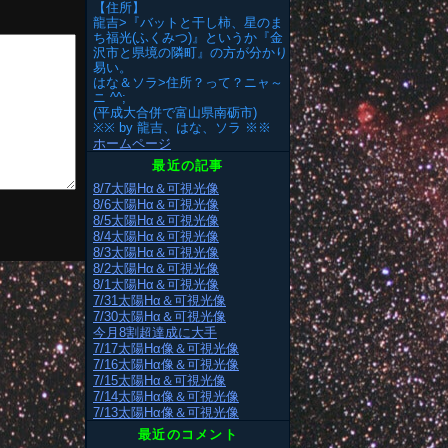
【住所】
龍吉>『バットと干し柿、星のま
ち福光(ふくみつ)』というか『金
沢市と県境の隣町』の方が分かり
易い。
はな＆ソラ>住所？って？ニャ～
ニ ^^;
(平成大合併で富山県南砺市)
※※ by 龍吉、はな、ソラ ※※
ホームページ
最近の記事
8/7太陽Hα＆可視光像
8/6太陽Hα＆可視光像
8/5太陽Hα＆可視光像
8/4太陽Hα＆可視光像
8/3太陽Hα＆可視光像
8/2太陽Hα＆可視光像
8/1太陽Hα＆可視光像
7/31太陽Hα＆可視光像
7/30太陽Hα＆可視光像
今月8割超達成に大手
7/17太陽Hα像＆可視光像
7/16太陽Hα像＆可視光像
7/15太陽Hα＆可視光像
7/14太陽Hα像＆可視光像
7/13太陽Hα像＆可視光像
最近のコメント