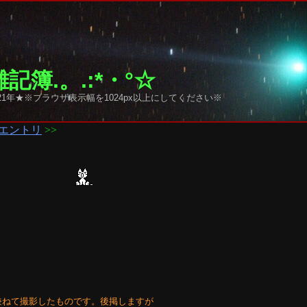
記簿.。.:*・°☆
1年★※ブラウザ表示幅を1024px以上にしてください※
エントリ
>>
験を兼ねて撮影したものです。後掲しますが