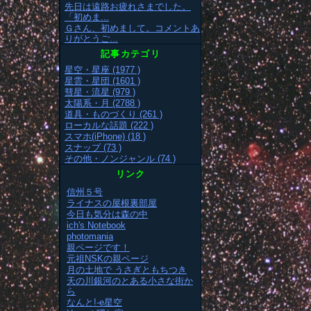
先日は遠路お疲れさまでした。
「初めま...
Ｇさん、初めまして。コメントあ
りがとうご...
記事カテゴリ
星空・星座 (1977 )
星雲・星団 (1601 )
彗星・流星 (979 )
太陽系・月 (2788 )
道具・ものづくり (261 )
ローカルな話題 (222 )
スマホ(iPhone) (18 )
スナップ (73 )
その他・ノンジャンル (74 )
リンク
信州５号
ライナスの屋根裏部屋
今日も気分は森の中
ich's Notebook
photomania
親ページです！
元祖NSKの親ページ
月の土地で うさぎともちつき
天の川銀河のとある小さな街か
ら
なんと!-e星空