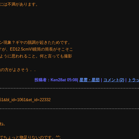
には不満があります。
ン現象？ギヤの脱調が起きたためです。
、ED12.5cmVI鏡筒の筒長がそこそこ
ように思われること。何と言っても撮影
。
儀の方がよさそう．．
投稿者：Ken28at 05:08|
星雲・星団
|
コメント(2)
|
トラッ
=1061&bl_id=1061&et_id=22332
ね。
ちょっと物足りないのです。^^;