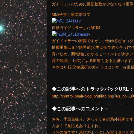
ガイドミスのために撮影枚数が少なくなり画像
M51子持ち星雲別コマ
自動ガイドエラーしたM104
ガイドエラーの原因ですが、いわゆるピョコタ
搭載重量はまだ限界前(大中２個で釣り合う)ですが
長いため、回転軸にかかるモーメントが大きい
時の低温(－15℃)による影響もあると思います
＃やはり12.5cm屈折のガイドはセンサー赤道
◆この記事へのトラックバックURL：
http://control.onair-blog.jp/util/tb.php?us_no
◆この記事へのコメント：
おお、季節先撮り、さっそく春の系外銀河です
大きくて見応えありますね。
うちの筒ですと米粒のようにしか写りませんので