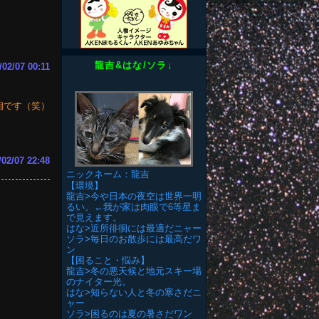
龍吉&はな/ソラ↓
2/07 00:11
相です（笑）
/02/07 22:48
ニックネーム：龍吉
【環境】
龍吉>今や日本の夜空は世界一明
るい。←我が家は肉眼で6等星ま
で見えます。
はな>近所徘徊には最適だニャー
ソラ>毎日のお散歩には最高だワ
ン
【困ること・悩み】
龍吉>冬の悪天候と地元スキー場
のナイター光。
はな>知らない人と冬の寒さだニ
ャー
ソラ>困るのは夏の暑さだワン