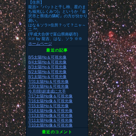
【住所】
龍吉>『バットと干し柿、星のま
ち福光(ふくみつ)』というか『金
沢市と県境の隣町』の方が分かり
易い。
はな＆ソラ>住所？って？ニャ～
ニ ^^;
(平成大合併で富山県南砺市)
※※ by 龍吉、はな、ソラ ※※
ホームページ
最近の記事
8/5太陽Hα＆可視光像
8/4太陽Hα＆可視光像
8/3太陽Hα＆可視光像
8/2太陽Hα＆可視光像
8/1太陽Hα＆可視光像
7/31太陽Hα＆可視光像
7/30太陽Hα＆可視光像
今月8割超達成に大手
7/17太陽Hα像＆可視光像
7/16太陽Hα像＆可視光像
7/15太陽Hα＆可視光像
7/14太陽Hα像＆可視光像
7/13太陽Hα像＆可視光像
7/11太陽Hα像＆可視光像
7/10太陽Hα像＆可視光像
最近のコメント