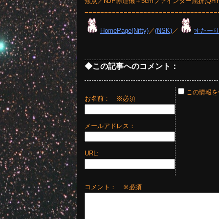
焦点／NJP赤道儀＋5cmファインダー屈折(QH
==================================
HomePage(Nifty)
／
(NSK)
／
すたー
◆この記事へのコメント：
この情報を
お名前：
※必須
メールアドレス：
URL:
コメント： ※必須