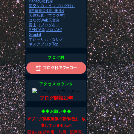
Hanaの隠れ家
星空をみよう（ブログ村）
6年黄組OB専用BBS
天体写真（ブログ村）
はなのWeb天文台
富山（ブログ村）
PENTAX(ブログ村)
Graphil
すたーりぃ・ないと
ネスクブログTop
ブログ村
アクセスカウンタ
ブログ開設21年
◆◆お願い◆◆
※ブログ掲載画像の著作権は、放
棄していません※
画像の無断利用・引用・流用等、