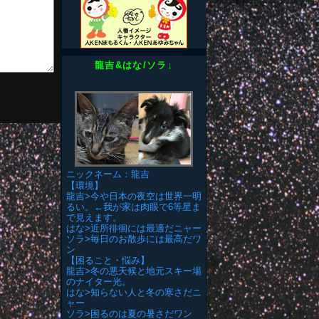
龍吉&はな/ソラ↓
ニックネーム：龍吉
【環境】
龍吉>今や日本の夜空は世界一明
るい。←我が家は肉眼で6等星ま
で見えます。
はな>近所徘徊には最適だニャー
ソラ>毎日のお散歩には最高だワ
ン
【困ること・悩み】
龍吉>冬の悪天候と地元スキー場
のナイター光。
はな>知らない人と冬の寒さだニ
ャー
ソラ>困るのは夏の暑さだワン