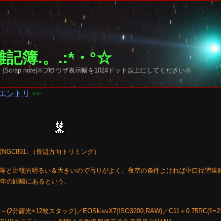
記簿.。.:*・°☆
y sky (Scrap note)※ブラウザ表示幅を1024ドット以上にしてください※
エントリ
>>
NGC891↓（長辺方向トリミング）
.8等と比較的明るい＆大きいので写りがよく、夜空の条件よければ中口径望遠
光年の距離にあるという。
2分露光×12枚スタック)／EOSkissX7(ISO3200,RAW)／C11＋0.75RC(fl=2