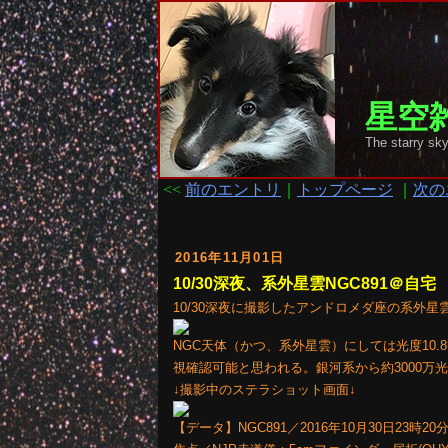
星空雑
The starr
<<
前のエントリ
｜
トップページ
｜
次の
2016年11月01日
10/30深夜、系外星雲NGC891＠自宅
10/30深夜に撮影したアンドロメダ座の系外星雲
NGC天体（かつ、系外星雲）にしては光度10
視確認可能と思われる。銀河系から約3000万
↓撮影中のステラショット画面↓
【データ】NGC891／2016年10月30日23時20分～(