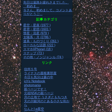
先日は遠路お疲れさまでした。
「初めま...
Ｇさん、初めまして。コメントあ
りがとうご...
記事カテゴリ
星空・星座 (1977 )
星雲・星団 (1601 )
彗星・流星 (979 )
太陽系・月 (2786 )
道具・ものづくり (261 )
ローカルな話題 (222 )
スマホ(iPhone) (18 )
スナップ (73 )
その他・ノンジャンル (74 )
リンク
信州５号
ライナスの屋根裏部屋
今日も気分は森の中
ich's Notebook
photomania
親ページです！
元祖NSKの親ページ
月の土地で うさぎともちつき
天の川銀河のとある小さな街か
ら
なんと!-e星空