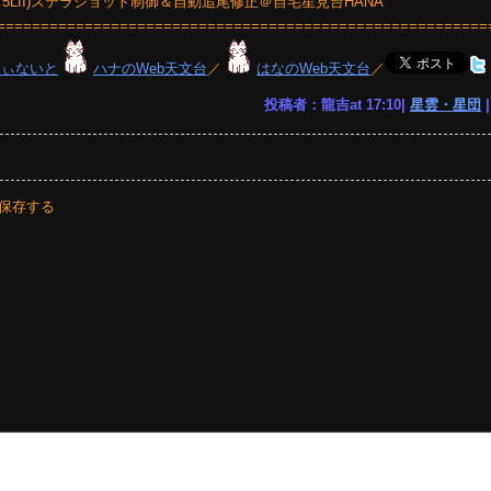
Y5LII)ステラショット制御＆自動追尾修正＠自宅星見台HANA
========================================================
りぃないと
ハナのWeb天文台
／
はなのWeb天文台
／
投稿者：龍吉at 17:10|
星雲・星団
保存する