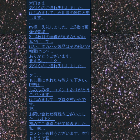
米口さま
気付くのに遅れ失礼しました。...
はじめまして。石川県の米口と申
します。
...
ny様 失礼しました。上2枚は画
像保管場...
3、4枚目の画像が見えないのは
私だけ、で...
はい。タカハシ製品はその殆どが
軸受けにベ...
ありがとうございます。
要するに、「ク...
気付くのに遅れ失礼しました。
クラ...
もし目にされたら教えて下さい。
P型は...
ふみふみ様、コメントありがとう
ございます...
はじめまして、ブログ村からで
す。
15...
お問い合わせ有難うございまし
た。↓以下と...
初めてご連絡させて頂きました。
私、株...
コメント有難うございます。本年
もどうぞ宜...