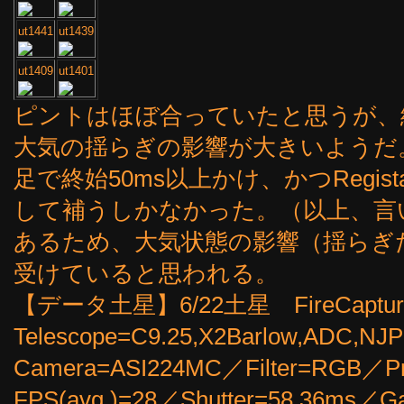
ut1441
ut1439
ut1409
ut1401
ピントはほぼ合っていたと思うが、
大気の揺らぎの影響が大きいようだ
足で終始50ms以上かけ、かつRegi
して補うしかなかった。（以上、言
あるため、大気状態の影響（揺らぎ
受けていると思われる。
【データ土星】6/22土星 FireCapture v2
Telescope=C9.25,X2Barlow,ADC,NJ
Camera=ASI224MC／Filter=RGB／Pr
FPS(avg.)=28／Shutter=58.36ms／