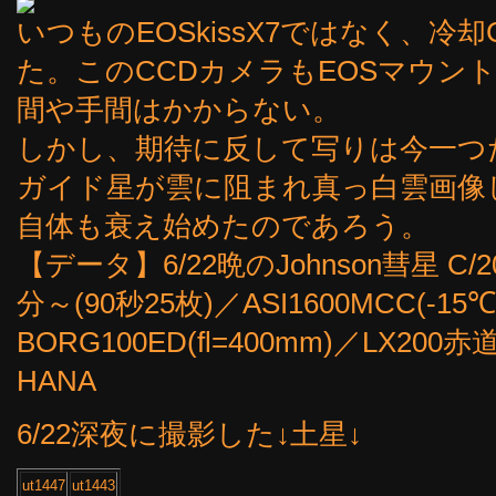
いつものEOSkissX7ではなく、冷却CC
た。このCCDカメラもEOSマウン
間や手間はかからない。
しかし、期待に反して写りは今一つ
ガイド星が雲に阻まれ真っ白雲画像
自体も衰え始めたのであろう。
【データ】6/22晩のJohnson彗星 C/2
分～(90秒25枚)／ASI1600MCC(-15℃,G
BORG100ED(fl=400mm)／LX2
HANA
6/22深夜に撮影した↓土星↓
ut1447
ut1443