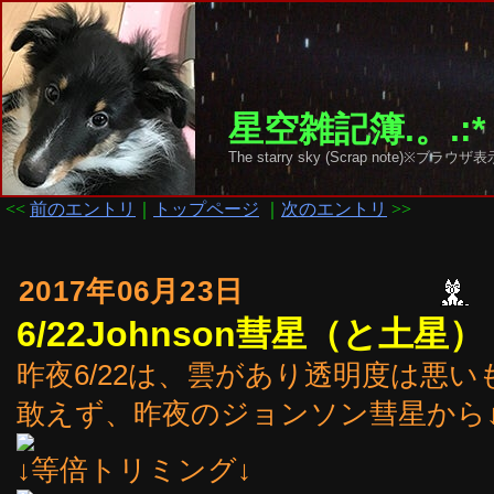
星空雑記簿.。.:*
The starry sky (Scrap note)
<<
前のエントリ
｜
トップページ
｜
次のエントリ
>>
2017年06月23日
6/22Johnson彗星（と土星）
昨夜6/22は、雲があり透明度は悪
敢えず、昨夜のジョンソン彗星から
↓等倍トリミング↓