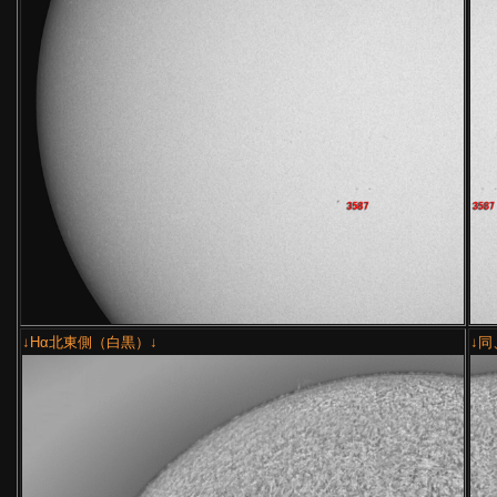
↓Hα北東側（白黒）↓
↓同