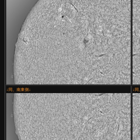
↓同、南東側↓
↓同