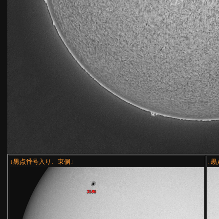
↓黒点番号入り、東側↓
↓黒