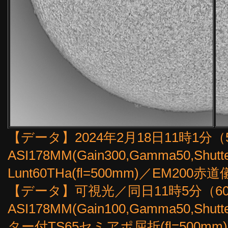
【データ】2024年2月18日11時1分（5
ASI178MM(Gain300,Gamma50,Shutt
Lunt60THa(fl=500mm)／EM20
【データ】可視光／同日11時5分（60f
ASI178MM(Gain100,Gamma50,Sh
ター付TS65セミアポ屈折(fl=500m