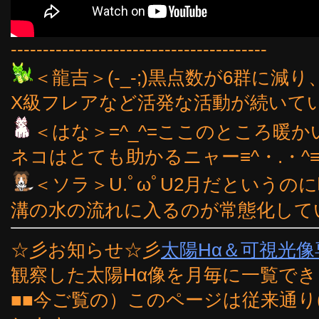
----------------------------------------
＜龍吉＞(-_-;)黒点数が6群に
X級フレアなど活発な活動が続いている
＜はな＞=^_^=ここのところ暖
ネコはとても助かるニャー≡^・.・^
＜ソラ＞U.ﾟωﾟU2月だという
溝の水の流れに入るのが常態化して
☆彡お知らせ☆彡
太陽Hα＆可視光
観察した太陽Hα像を月毎に一覧で
■■今ご覧の）このページは従来通り