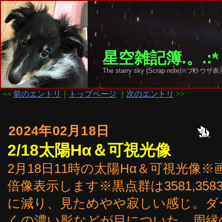
星空雑記簿.。.:*
The starry sky (Scrap note)
<<
前のエントリ
｜
トップページ
｜
次のエントリ
>>
2024年02月18日
2/18太陽Hα＆可視光像
2月18日11時の太陽Hα＆可視光像
倍像表示します※黒点群は3581,3583,35
に減り、見ためやや寂しい感じ。ダー
くの濃い影などが目についた。周縁