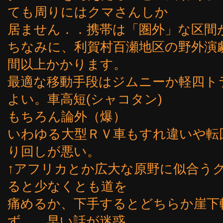
ても周りにはクマさんしか
居ません．．携帯は「圏外」な区間
ちなみに、利賀村百瀬地区の野外演
間以上かかります。
最適な移動手段はジムニーか軽四ト
よい。車高短(シャコタン)
もちろん論外（爆）
いわゆる大型ＲＶ車もすれ違いや転
り回しが悪い。
↑アフリカとか広大な原野に似合う
ると少なくとも道を
痛めるか、下手するとどちらか崖下
ず．．早い話が迷惑。