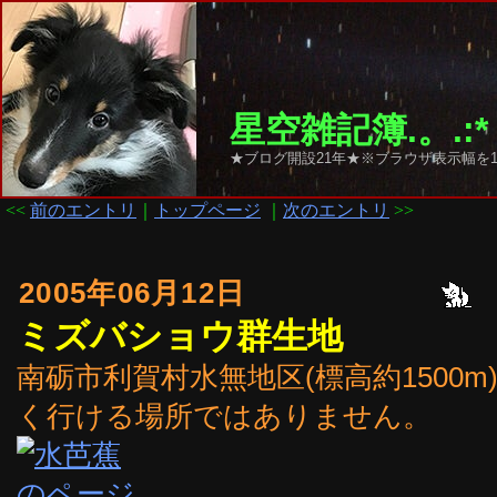
星空雑記簿.。.:*
★ブログ開設21年★※ブラウザ表示幅を1
<<
前のエントリ
｜
トップページ
｜
次のエントリ
>>
2005年06月12日
ミズバショウ群生地
南砺市利賀村水無地区(標高約1500
く行ける場所ではありません。