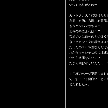
いつもありがとねー。
カントク、久々に投げたせ
右肩、右胸、右腕、右背筋
もうパンパンやちゃー。
北斗の拳によれば！？
普通の人は自分の力の３０
きっとカントクの場合は４
たったの１０％差なんだけ
だからキャシャなのに球速
だから激痛なんだ！？
だから頭おかしいんだっ！
ＩＴ杯のページ更新しまし
で、すっごく面白いことに
またあした～。