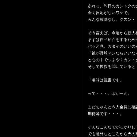
あれっ、昨日のカントクの
全く反応がないワケで。
みんな興味なし、グスン・
そう言えば、今週から新人
まずは自己紹介をするため
パッと見、ガタイのいいの
「彼が野球マンならいいな
と心の中でつぶやくカント
そして挨拶を聞いていると
「趣味は読書です」
って・・・、ぽかーん。
まだちゃんと６人全員に確
期待薄です・・・。
そんなこんなでがっかりし
でも意外なところから天の