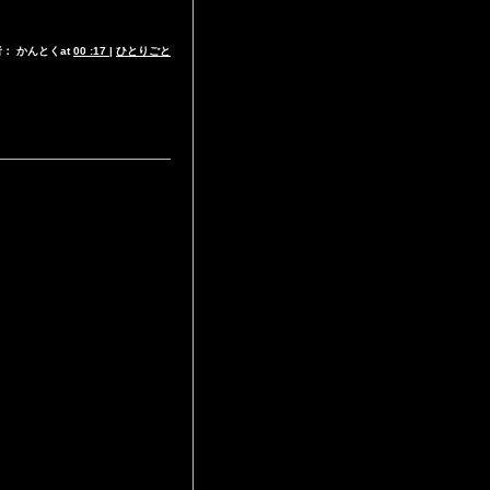
： かんとくat
00 :17
|
ひとりごと