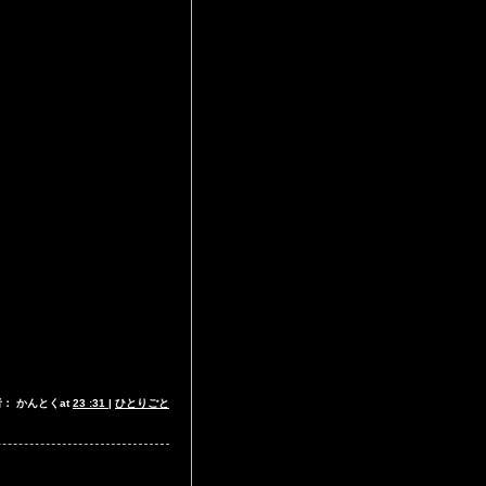
： かんとくat
23 :31
|
ひとりごと