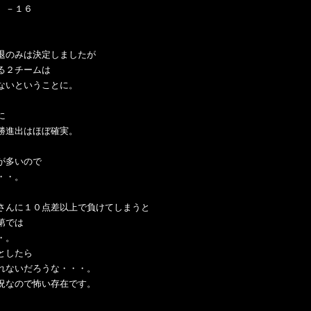
 －１６
退のみは決定しましたが
る２チームは
ないということに。
に
勝進出はほぼ確実。
が多いので
・・。
さんに１０点差以上で負けてしまうと
第では
・。
としたら
れないだろうな・・・。
況なので怖い存在です。