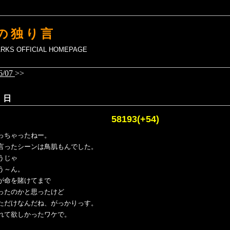
の独り言
MARKS OFFICIAL HOMEPAGE
6/07
>>
 日
？ 58193(+54)
っちゃったねー。
言ったシーンは鳥肌もんでした。
うじゃ
う～ん。
が命を賭けてまで
ったのかと思ったけど
ただけなんだね、がっかりっす。
れて欲しかったワケで。