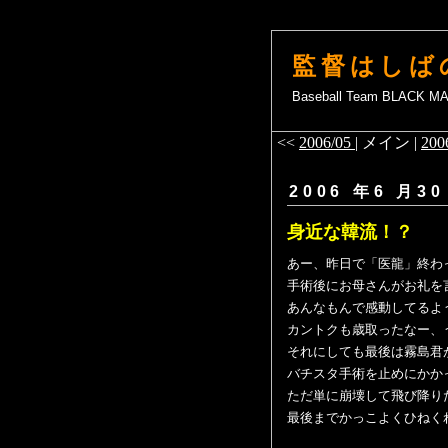
監督はしば
Baseball Team BLACK 
<<
2006/05
| メイン |
200
2006 年6 月30
身近な韓流！
あー、昨日で「医龍」終わ
手術後にお母さんがお礼を
あんなもんで感動してるよ
カントクも歳取ったなー、
それにしても最後は霧島君
バチスタ手術を止めにかか
ただ単に崩壊して飛び降り
最後までかっこよくひねく