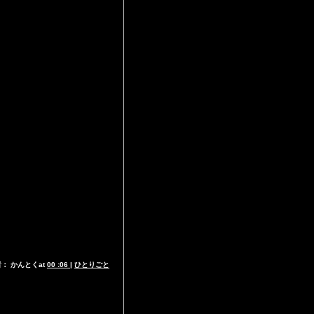
： かんとくat
00 :06
|
ひとりごと