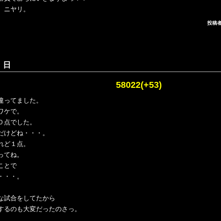
、ニヤリ。
投稿者
 日
し 58022(+53)
違ってました。
ワケで。
０点でした。
だけどね・・・。
れど１点。
ってね。
ことで
・・・。
な試合をしてたから
するのも大変だったのさっ。