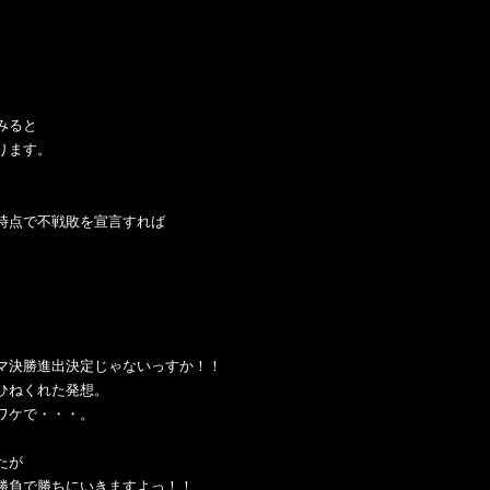
みると
ります。
時点で不戦敗を宣言すれば
。
マ決勝進出決定じゃないっすか！！
ひねくれた発想。
ワケで・・・。
たが
勝負で勝ちにいきますよっ！！