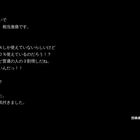
いで
、相当激痛です。
％しか使えていないらしいけど
０％使えているのだろう！？
ど普通の人の３割増しだね。
いんだっ！！
？
た。
気付きました。
投稿者