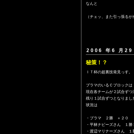
なんと
（チェッ、また引っ張るが
2006 年6 月29
秘策！？
ＩＴ杯の超裏技発見っす。
ブラマのいるＣブロックは
現在各チームが２試合ずつ
残り１試合ずつとなりまし
状況は
・ブラマ ２勝 ＋２０
・平林ナビーズさん １勝
・渡辺マリナーズさん １