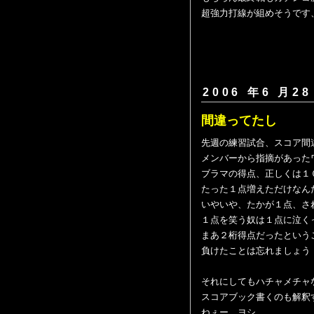
超強力打線が組めそうです
2006 年6 月28
間違ってた
先週の練習試合、スコア間
メンバーから指摘があった
ブラマの得点、正しくは１
たった１点増えただけなん
いやいや、たかが１点、さ
１点を笑う奴は１点に泣く
まあ２桁得点だったという
負けたことは忘れましょう
それにしてもハチャメチャ
スコアブック書くのも解釈
ねぇー、ヨシ。