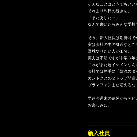
そんなことはどうでもいい
それより昨日の続きを。
「またあした～」
なんて書いたらみんな愛想
そう、新入社員は期待薄で
実は会社の中の身近なとこ
野球やりたい人が１名。
実力は不明ですが中学３年
これがまた超イケメンなん
会社では勝手に「韓流スタ
カントクとの２トップ間違
ブラマファンまた増えるな
早速今週末の練習からデビ
お楽しみに。
新入社員