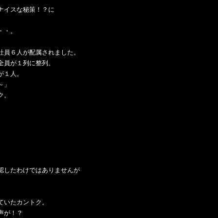
ナイスな秘策！？に
・・。
社員６人が配属されました。
全員が１列に整列。
が１人。
～」
ク。
認したわけではありませんが
ていたカントク。
声が！？