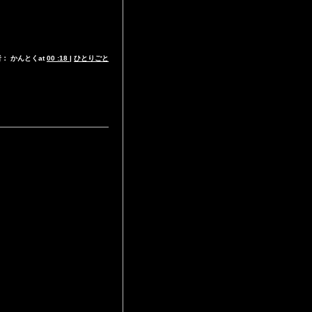
： かんとくat
00 :18
|
ひとりごと