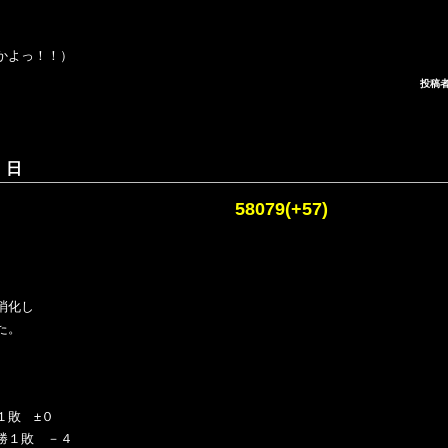
かよっ！！）
投稿者
 日
 58079(+57)
消化し
た。
１敗 ±０
勝１敗 －４