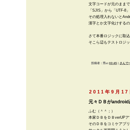
文字コードが元のままで
「SJIS」から「UTF-
その処理入れないとAndr
漢字とか文字化けするの
さて本番ロジックに取込
そこら辺もテストロジッ
投稿者：秀at
03:45
|
さんでー
2011年9月1
元々ＤＢがandroi
ふむ（＾＾；）
本家ＤＢをＤＢverUP
そのＤＢをコミケアプリ