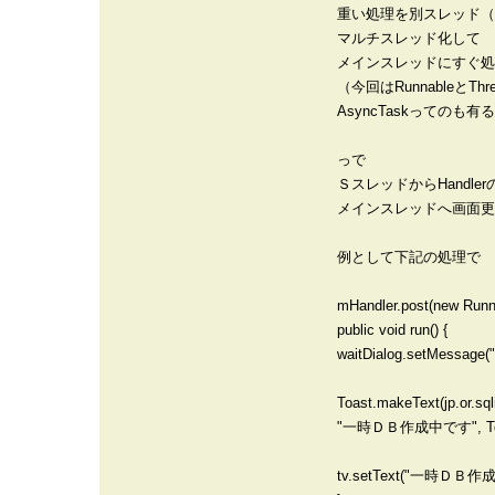
重い処理を別スレッド（
マルチスレッド化して
メインスレッドにすぐ処
（今回はRunnableとT
AsyncTaskってのも
っで
ＳスレッドからHandler
メインスレッドへ画面更
例として下記の処理で
mHandler.post(new Runna
public void run() {
waitDialog.setMes
Toast.makeText(jp.or.sql
"一時ＤＢ作成中です", Toas
tv.setText("一時ＤＢ作