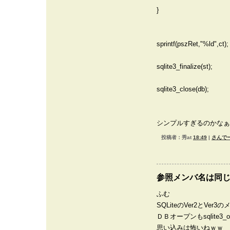
}
sprintf(pszRet,"%ld",ct);
sqlite3_finalize(st);
sqlite3_close(db);
シンプルすぎるのかなぁ
投稿者：秀at
18:49
|
さんでー
参照メンバ名は同
ふむ
SQLiteのVer2とVe
ＤＢオープンもsqlite3_o
思い込みは怖いねｗｗ