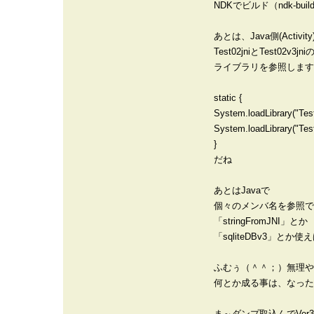
NDKでビルド（ndk-b
あとは、Java側(Activity
Test02jniとTest02v3jni
ライブラリを参照します
static {
System.loadLibrary("Test
System.loadLibrary("Test
}
だね
あとはJavaで
個々のメンバ名を参照で
「stringFromJNI」とか
「sqliteDBv3」とか
ふむぅ（＾＾；）無理や
何とか成る事は、なった
ま～ダンプ取込んでVer