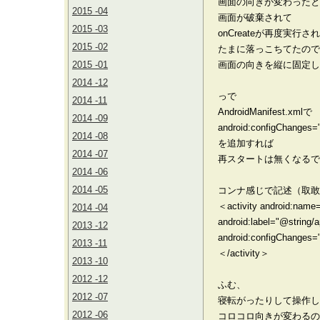
画面の向きが変わったと
2015 -04
画面が破棄されて
2015 -03
onCreateが再度実行さ
2015 -02
たまに落っこちてたので
2015 -01
画面の向きを縦に固定し
2014 -12
っで
2014 -11
AndroidManifest.xmlで
2014 -09
android:configChanges="
2014 -08
を追加すれば
2014 -07
再スタートは無くなるで
2014 -06
2014 -05
コンナ感じで記述（取敢
＜activity android:name=
2014 -04
android:label="@string
2013 -12
android:configChanges=
2013 -11
＜/activity＞
2013 -10
2012 -12
ふむ、
2012 -07
寝転がったりして操作し
2012 -06
コロコロ向きが変わるの