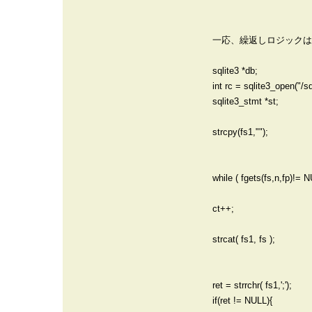
一応、繰返しロジックは
sqlite3 *db;
int rc = sqlite3_open("/
sqlite3_stmt *st;
strcpy(fs1,"");
while ( fgets(fs,n,fp)!= 
ct++;
strcat( fs1, fs );
ret = strrchr( fs1,';');
if(ret != NULL){