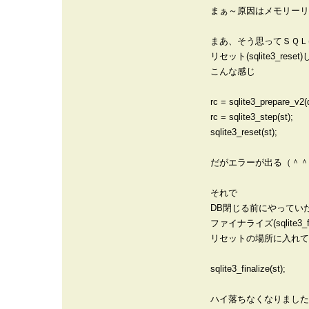
まぁ～原因はメモリーリ
まあ、そう思ってＳＱＬ(S
リセット(sqlite3_rese
こんな感じ
rc = sqlite3_prepare_v2(
rc = sqlite3_step(st);
sqlite3_reset(st);
だがエラーが出る（＾＾
それで
DB閉じる前にやってい
ファイナライズ(sqlite3_fi
リセットの場所に入れて
sqlite3_finalize(st);
ハイ落ちなくなりました