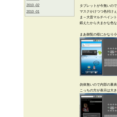
2010 -02
タブレットが今無いので
マスクかけつつ色付けぇ
2010 -01
ま～大昔マルチペイント
鍛えたから大まかな色な
まあ御覧の様にかなり小
勿体無いので内部の裏表
こっちの方が表示は大き