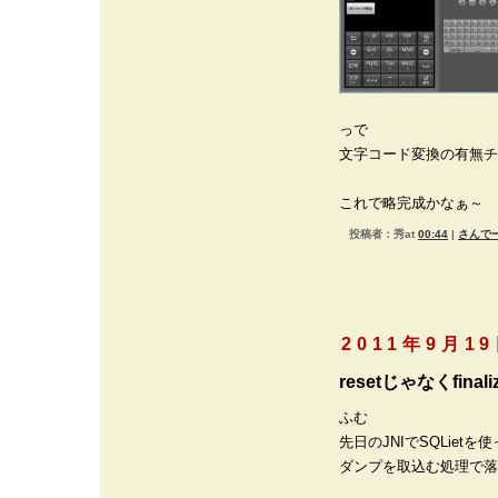
っで
文字コード変換の有無チ
これで略完成かなぁ～
投稿者：秀at
00:44
|
さんでー
2011年9月1
resetじゃなくfina
ふむ
先日のJNIでSQLietを
ダンプを取込む処理で落