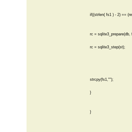
if((strlen( fs1 ) - 2) == (re
rc = sqlite3_prepare(db, 
rc = sqlite3_step(st);
strcpy(fs1,"");
}
}