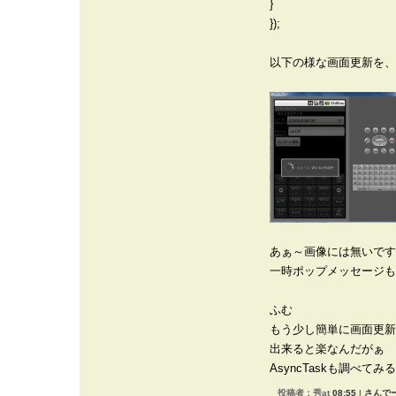
}
});
以下の様な画面更新を、
あぁ～画像には無いです
一時ポップメッセージも
ふむ
もう少し簡単に画面更新
出来ると楽なんだがぁ
AsyncTaskも調べてみ
投稿者：秀at
08:55
|
さんでー