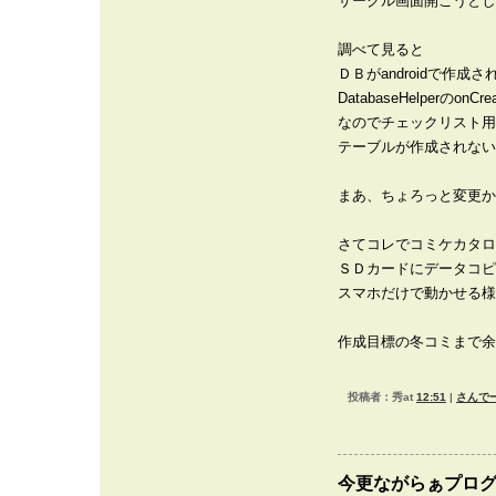
サークル画面開こうとし
調べて見ると
ＤＢがandroidで作成
DatabaseHelperのo
なのでチェックリスト用
テーブルが作成されない
まあ、ちょろっと変更か
さてコレでコミケカタロ
ＳＤカードにデータコピ
スマホだけで動かせる様
作成目標の冬コミまで余
投稿者：秀at
12:51
|
さんでー
今更ながらぁプロ