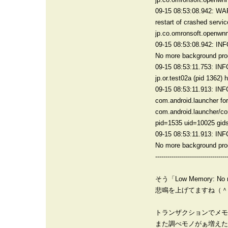
09-15 08:53:08.942: WA
restart of crashed servic
jp.co.omronsoft.openw
09-15 08:53:08.942: IN
No more background pro
09-15 08:53:11.753: INF
jp.or.test02a (pid 1362) 
09-15 08:53:11.913: INF
com.android.launcher for
com.android.launcher/co
pid=1535 uid=10025 gids
09-15 08:53:11.913: IN
No more background pro
-----------------------------------
そう「Low Memory: No m
悲鳴を上げてますね（＾
トランザクションでメモ
また調べモノがぁ増えた