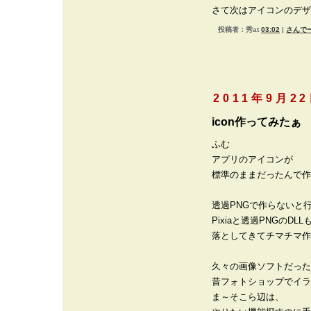
さて次はアイコンのデザ
投稿者：秀at
03:02
|
さんでー
2011年9月2
icon作ってみたぁ
ふむ
アプリのアイコンが
標準のままだったんで作
透過PNGで作らないと
Pixiaと透過PNGのDLL
落としてきてチマチマ作
久々の画像ソフトだった
昔フォトショップでイラ
ま～そこら辺は、