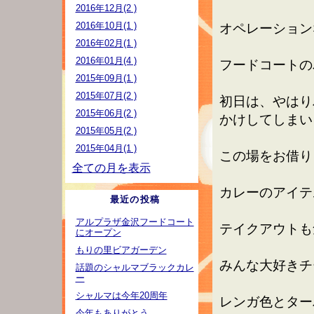
2016年12月(2 )
2016年10月(1 )
オペレーション
2016年02月(1 )
2016年01月(4 )
フードコートの
2015年09月(1 )
2015年07月(2 )
初日は、やはり
2015年06月(2 )
かけしてしまい
2015年05月(2 )
2015年04月(1 )
この場をお借り
全ての月を表示
カレーのアイテ
最近の投稿
アルプラザ金沢フードコート
テイクアウトも
にオープン
もりの里ビアガーデン
みんな大好きチ
話題のシャルマブラックカレ
ー
シャルマは今年20周年
レンガ色とターバ
今年もありがとう