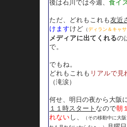
後は石川では今週、
食イ
ただ、どれもこれも
友近
けます
けど
（
ディラン＆キャサ
メディアに出てくれる
の
で。
でもね。
どれもこれも
リアルで見
（滝涙）
何せ、明日の夜から大阪
１１時スタート
なので
朝
れない
し、
（その移動中に大阪
月曜