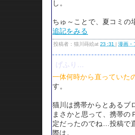
し。
ちゅ～ことで、夏コミの
追記をみる
投稿者：猫川蒔絵at
23 :31
|
漫画・
げふり…
一体何時から直っていた
す。
猫川は携帯からとあるブ
まさかと思って、携帯の
定だったのでね…投稿で
際は。