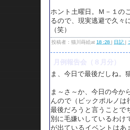
ホント土曜日。Ｍ－１の
るので、現実逃避で久々
（笑）
投稿者：猫川蒔絵at
18 :28
|
日記
|
月例報告会（８月分）
ま、今日で最後だしね。
ま～さ～か、今日の今か
んので（ビックポルノは
最後だろうと言うことで
別に毛嫌いしているわけ
が出ているイベントはあ