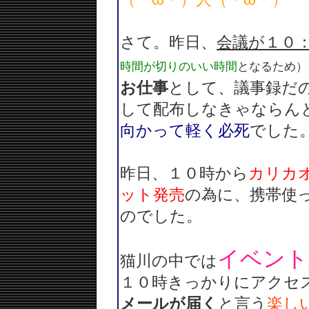
さて。昨日、
会議が１０
時間が切りのいい時間
となるため）
お仕事
として、議事録だ
して配布しなきゃならん
向かって軽く必死
でした
昨日、１０時から
カリカ
ット発売
の為に、携帯使
のでした。
イベント
猫川の中では
１０時きっかりにアクセ
メールが届く
と言う
楽し