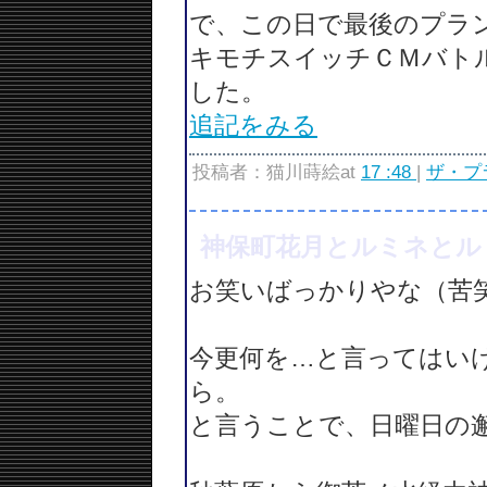
で、この日で最後のプラ
キモチスイッチＣＭバト
した。
追記をみる
投稿者：猫川蒔絵at
17 :48
|
ザ・プ
神保町花月とルミネとル
お笑いばっかりやな（苦
今更何を…と言ってはい
ら。
と言うことで、日曜日の