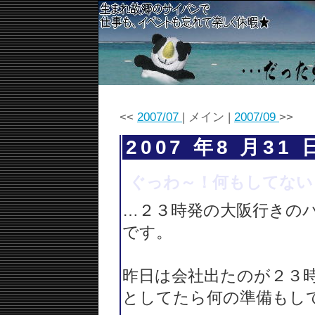
<<
2007/07
| メイン |
2007/09
>>
2007 年8 月31 
ぐっわ～！何もしてない
…２３時発の大阪行きの
です。
昨日は会社出たのが２３
としてたら何の準備もし