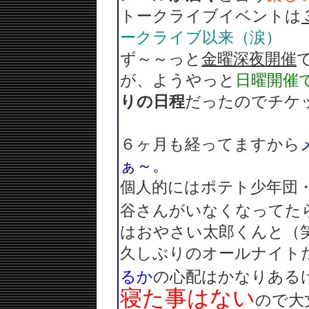
トークライブイベントは
ークライブ以来（涙）
ず～～っと
金曜深夜開催
が、ようやっと
日曜開催
りの日程
だったのでチケ
６ヶ月も経ってますから
ぁ～。
個人的にはポテト少年団
谷さんがいなくなってた
はおやさい太郎くんと（
久しぶりのオールナイト
るか
の心配はかなりある
寝た事はない
ので大