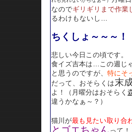
れも見れないからなぁ～）
なので
ギリギリまで作業
るわけもないし…
ちくしょ～～～！
悲しい今日この頃です。
食イズ吉本は…この週じ
と思うのですが、
特にそ
末
だって、おそらくは
よ！（月曜分はおそらく
違うかなぁ～？）
猫川が
最も見たい取り合
とゴエちゃん
って！