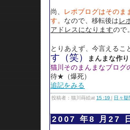
尚、
レポブログはそのま
す。
なので、移転後は
レ
アドレスになります
ので
とりあえず、今言えるこ
す（笑）
まんまな作り
猫川そのまんまなブログ
待★（爆死）
追記をみる
投稿者：猫川蒔絵at
15 :19
|
日々疑
2007 年8 月27 