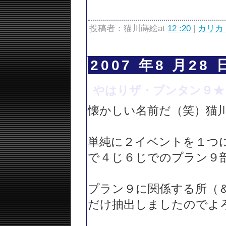
投稿者：猫川蒔絵at
12 :20
|
カリカ
2007 年8 月28 
やはりザ・ブンタン９★
懐かしい名前だ（笑）猫
単純に２イベントを１つ
で４じ６じでのプラン９
プラン９に関係する所（
だけ抽出しましたのでよ