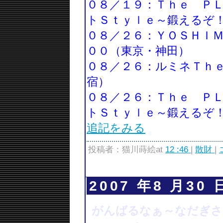
０８／１９：Ｔｈｅ Ｐ
トＳｔｙｌｅ～鍛えるぞ
０８／２６：ＹＯＳＨＩＭ
００（東京・神田）
０８／２６：ルミネＴｈ
宿）
０８／２６：Ｔｈｅ Ｐ
トＳｔｙｌｅ～鍛えるぞ
追記をみる
投稿者：猫川蒔絵at
12 :46
|
散財
|
2007 年8 月30 
がんばるなぁ～なだぎさ