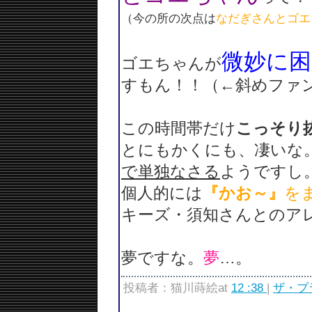
（今の所の次点は
なだぎさんとゴエ
微妙に困
ゴエちゃんが
すもん！！（←斜めファ
この時間帯だけ
こっそり
とにもかくにも、
凄いな
で単独なさる
ようですし
個人的には
『かお～』
を
キーズ・須知さんとのア
夢ですな。
夢
…。
投稿者：猫川蒔絵at
12 :38
|
ザ・プ