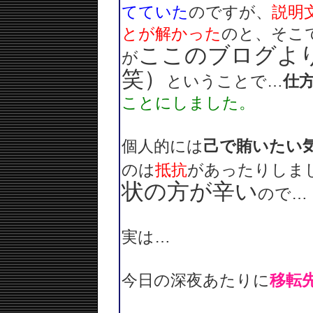
てていた
のですが、
説明
とが解かった
のと、そこ
ここのブログよ
が
笑）
ということで…
仕
ことにしました。
個人的には
己で賄いたい
のは
抵抗
があったりしま
状の方が辛い
ので…
実は…
今日の深夜あたりに
移転