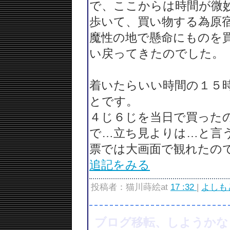
で、ここからは時間が微
歩いて、買い物する為原
魔性の地で懸命にものを
い戻ってきたのでした。
着いたらいい時間の１５
とです。
４じ６じを当日で買った
で…立ち見よりは…と言
票では大画面で観れたの
追記をみる
投稿者：猫川蒔絵at
17 :32
|
よしも
ブログ移転、しようかな