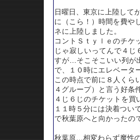
日曜日、東京に上陸して
に（こら！）時間を費や
ネに上陸しました。
コントＳｔｙｌｅのチケ
じゃ寂しいってんで４じ
すが…そこそこいい列が
で、１０時にエレベータ
この時点で前に８人くら
４グループ）と言う好条
４じ６じのチケットを買
１１時５分には決着つい
で秋葉原へと向かったの
秋葉原…相変わらず魔性