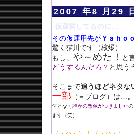
2007 年8 月29 
仮運営してるのに…
その仮運用先が
Ｙａｈｏ
驚く猫川です（核爆）
や～めた！
もし、
と
どうするんだろ？
と思う
そこまで
追うほどネタな
一部
（＝ブログ）は…
何となく
誰かの想像がつきました
の
ます（笑）
（・ω・）人（・ω・）