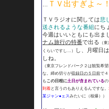
ＴＶ出すぎよ～
…
ＴＶラジオに関しては
悲
送されるような番組
にち
今週はいいともにも出ま
ナム旅行の特番
で出る
（東
し、月曜日
くらいですし…）
しね。
（東京フレンドパーク２は観覧希望
な。締め切りが
収録日の５日前
で４
も
この日程に
土日が含まれている
の
到着
と言うのもありえるんですな。
某ジャン●ェス
みたいに（核爆））