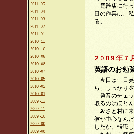
2011 -05
電器店に行っ
2011 -04
日の作業は、私
2011 -03
る。
2011 -02
2011 -01
2010 -11
2010 -10
2010 -09
2009年7
2010 -08
英語のお勉
2010 -07
2010 -05
今日は一日英
2010 -02
ら、しっかり夕
2010 -01
発音のチェッ
2009 -12
取るのはほとん
2009 -11
みさと村に来て
2009 -10
彼が中心なんだ
2009 -09
したか、転職し
2009 -08