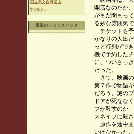
国立天文台野辺山
開店なのだが、
野辺山へ
がまだ閉まって
る妙な雰囲気で
最近のトラックバック
チケットを予
かなりの人出だ
っと行列ができ
機で予約したチ
に、ついさっき
だった。
さて、映画の
第７作で物語が
だろう。謎のプ
ドアが死ななく
プが殺すのか。
スネイプに殺さ
原作を途中ま
いけなかった。