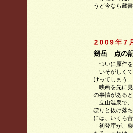
うど今なら蔵書
2009年7
剱岳 点の
ついに原作を
いそがしくて
けってしまう。
映画を先に見
の事情があると
立山温泉で、
ぽりと抜け落ち
には、いくら昔
初登庁が、柴