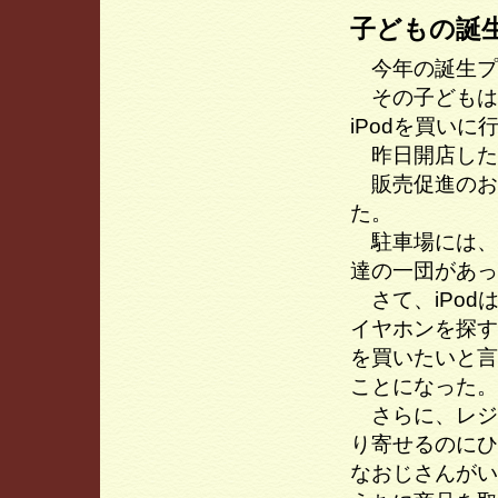
子どもの誕
今年の誕生プレ
その子どもは
iPodを買い
昨日開店した
販売促進のお
た。
駐車場には、
達の一団があっ
さて、iPod
イヤホンを探す
を買いたいと言
ことになった。
さらに、レジ
り寄せるのにひ
なおじさんがい