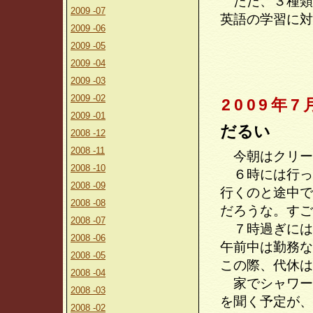
ただ、３種類
2009 -07
英語の学習に対
2009 -06
2009 -05
2009 -04
2009 -03
2009 -02
2009年7
2009 -01
だるい
2008 -12
2008 -11
今朝はクリー
2008 -10
６時には行っ
2008 -09
行くのと途中で
2008 -08
だろうな。すご
2008 -07
７時過ぎには
2008 -06
午前中は勤務な
2008 -05
この際、代休は
2008 -04
家でシャワー
2008 -03
を聞く予定が、
2008 -02