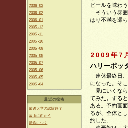
ビールを味わう
2006 -03
そういう雰囲
2006 -02
はり不満を漏ら
2006 -01
2005 -12
2005 -11
2005 -10
2005 -09
2009年7
2005 -08
2005 -07
ハリーポッ
2005 -06
連休最終日、
2005 -05
になった。そこ
2005 -04
見にいくなら
てみた。すると
最近の投稿
ある。予約画面
放送大学の試験終了
るが、全体とし
富山に向かう
約した。
帰途につく
映画館は、大