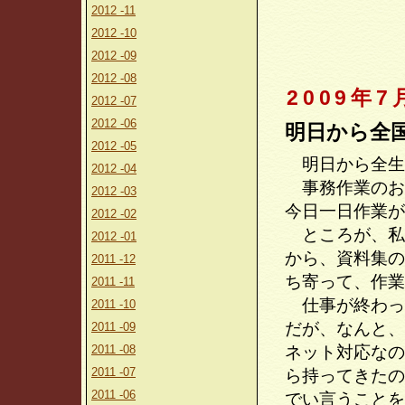
2012 -11
2012 -10
2012 -09
2012 -08
2009年7
2012 -07
2012 -06
明日から全
2012 -05
明日から全生
2012 -04
事務作業のお
2012 -03
今日一日作業が
2012 -02
ところが、私
2012 -01
から、資料集の
2011 -12
ち寄って、作業
2011 -11
仕事が終わっ
2011 -10
だが、なんと、
2011 -09
2011 -08
ネット対応なの
2011 -07
ら持ってきたの
2011 -06
でい言うことを