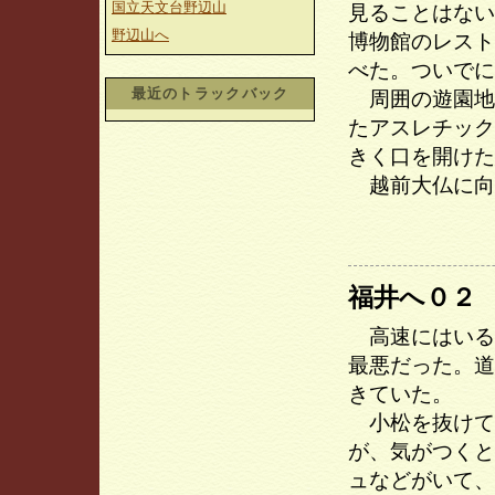
国立天文台野辺山
見ることはない
野辺山へ
博物館のレスト
べた。ついでに
最近のトラックバック
周囲の遊園地
たアスレチック
きく口を開けた
越前大仏に向
福井へ０２
高速にはいる
最悪だった。道
きていた。
小松を抜けて
が、気がつくと
ュなどがいて、