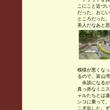
こにこと近づい
だった。おじい
ところだった。
美人だなあと思
模様が悪くなっ
るので、富山湾
余談になるが
真っ赤なミニス
ャルたちとは違
ンコに乗って、
こぎ出した。ず