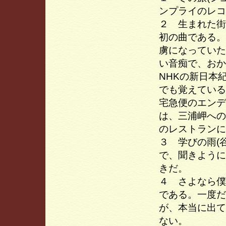
ンプライのレコ
２ 生まれた街
初の曲である。
虜になっていた
い音痴で、おか
NHKの新日本
でも覚えている
宅急便のエンデ
は、三浦岬への
のレストラン
３ 学びの雨(
で、聞きように
きだ。
４ さよなら僕
である。一度だ
が、本当に出て
ない。