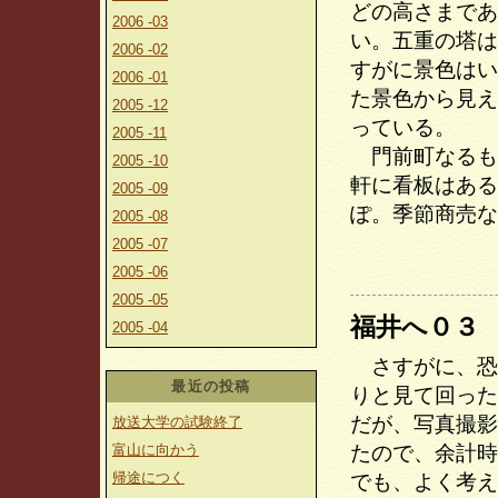
どの高さまであ
2006 -03
い。五重の塔は
2006 -02
すがに景色はい
2006 -01
た景色から見え
2005 -12
っている。
2005 -11
門前町なるも
2005 -10
軒に看板はある
2005 -09
ぽ。季節商売な
2005 -08
2005 -07
2005 -06
2005 -05
福井へ０３
2005 -04
さすがに、恐
最近の投稿
りと見て回った
だが、写真撮影
放送大学の試験終了
富山に向かう
たので、余計時
帰途につく
でも、よく考え