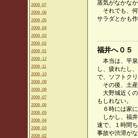
蒸気がなかなか
2009 -07
それでも、何
2009 -06
サラダとかも作
2009 -05
2009 -04
2009 -03
2009 -02
福井へ０５
2009 -01
2008 -12
本当は、平泉
2008 -11
し、疲れたし、
2008 -10
で、ソフトクリ
2008 -09
その後、土産
2008 -08
大野城近くの
2008 -07
もしれない。
2008 -06
６時には家に
2008 -05
しかし、福井
2008 -04
速で、１時間ち
2008 -03
事故や渋滞がな
2008 -02