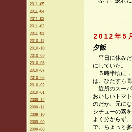
ふう、疲れた
2011 -05
2011 -04
2011 -03
2011 -02
2011 -01
2012年5
2010 -11
夕飯
2010 -10
2010 -09
平日に休みだ
2010 -08
にしていた。
2010 -07
５時半頃に，
2010 -05
は、ひたすら高
2010 -02
近所のスーパ
2010 -01
おいしいトマト
2009 -12
のだが、元にな
2009 -11
シチューの素を
2009 -10
よく分からず、
2009 -09
で、ちょっと参
2009 -08