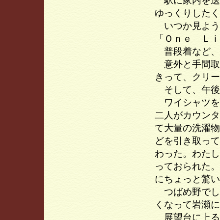
駅に家内を送
ゆっくりしたく
いつか見よう
「Ｏｎｅ Ｌｉ
普段着など、
意外と手間取
きって、クリー
そして、午後
ワイシャツを
二人がカウンタ
て大量の洗濯物
どを引き取って
わった。わたし
っておられた。
にちょっと驚い
つばめ野でし
くなって岩瀬に
展望台に上る