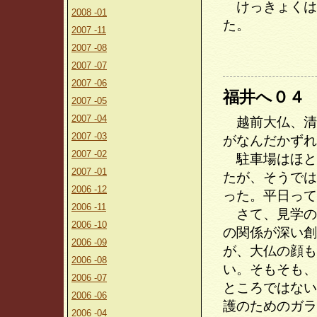
けっきょくは
2008 -01
た。
2007 -11
2007 -08
2007 -07
2007 -06
福井へ０４
2007 -05
2007 -04
越前大仏、清
2007 -03
がなんだかずれ
2007 -02
駐車場はほと
2007 -01
たが、そうでは
2006 -12
った。平日って
2006 -11
さて、見学の
2006 -10
の関係が深い創
2006 -09
が、大仏の顔も
2006 -08
い。そもそも、
2006 -07
ところではない
2006 -06
護のためのガラ
2006 -04