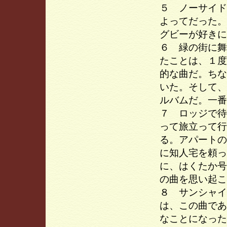
５ ノーサイド
よってだった。
グビーが好きに
６ 緑の街に舞
たことは、１度
的な曲だ。ちな
いた。そして、
ルバムだ。一番
７ ロッジで待
って旅立って行
る。アパートの
に知人宅を頼っ
に、はくたか号
の曲を思い起こ
８ サンシャイ
は、この曲であ
なことになった