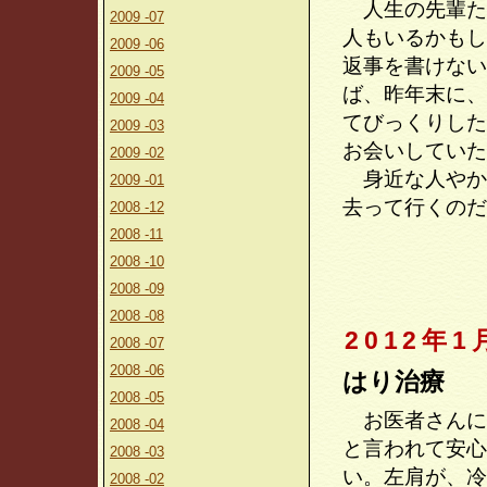
人生の先輩た
2009 -07
人もいるかもし
2009 -06
返事を書けない
2009 -05
ば、昨年末に、
2009 -04
てびっくりした
2009 -03
お会いしていた
2009 -02
身近な人やか
2009 -01
去って行くのだ
2008 -12
2008 -11
2008 -10
2008 -09
2008 -08
2012年1
2008 -07
2008 -06
はり治療
2008 -05
お医者さんに
2008 -04
と言われて安心
2008 -03
い。左肩が、冷
2008 -02