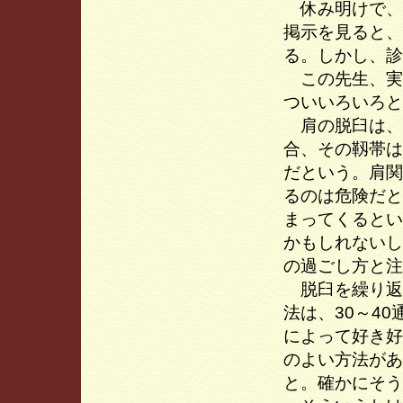
休み明けで、
掲示を見ると、
る。しかし、診
この先生、実
ついいろいろと
肩の脱臼は、
合、その靱帯は
だという。肩関
るのは危険だと
まってくるとい
かもしれないし
の過ごし方と注
脱臼を繰り返
法は、30～4
によって好き好
のよい方法があ
と。確かにそう