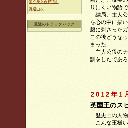
国立天文台野辺山
りにくい物語で
野辺山へ
結局、主人公
を心の中に描い
最近のトラックバック
腹に刺さったガ
この後どうなっ
まった。
主人公役のナ
訓をしたであろ
2012年1
英国王のス
歴史上の人物
こんな王様い