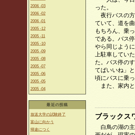
2006 -03
った。
2006 -02
夜行バスの方
2006 -01
ていて、道を曲
2005 -12
もちろん、乗っ
2005 -11
である。バス停
2005 -10
やら同じように
2005 -09
上駐車していた
2005 -08
た。バス停のす
2005 -07
てばいいね」と
2005 -06
頃にバスに乗っ
2005 -05
また、家内と
2005 -04
最近の投稿
放送大学の試験終了
ブラックス
富山に向かう
白鳥の湖の主
帰途につく
画だが、現実の