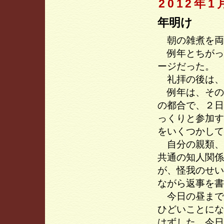
2012年1
年明け
朝の雑煮を両
例年とちがっ
ージだった。
礼拝の後は、
例年は、その
の都合で、２日
っくりと参加す
をいくつかして
自分の親類、
共通の知人関係
が、怪我のせい
ながら返事を書
今日の昼まで
ひどいことにな
はずした。今日