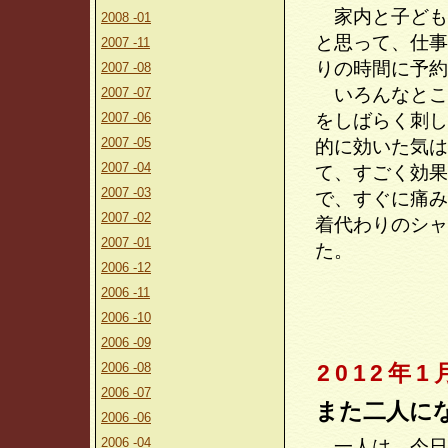
家内と子ども
2008 -01
と思って、仕事
2007 -11
りの時間に予約
2007 -08
いろんなとこ
2007 -07
2007 -06
をしばらく刺し
2007 -05
的に効いた気は
2007 -04
て、すごく効果
2007 -03
で、すぐに痛み
2007 -02
着代わりのシャ
2007 -01
た。
2006 -12
2006 -11
2006 -10
2006 -09
2006 -08
2012年1
2006 -07
また二人に
2006 -06
2006 -04
一人は、今日