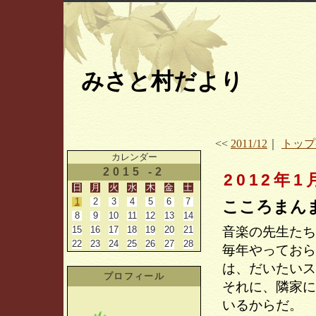
みさと村だより
<<
2011/12
｜
トップ
カレンダー
2015 -2
2012年1
日
月
火
水
木
金
土
1
2
3
4
5
6
7
こころまん
8
9
10
11
12
13
14
15
16
17
18
19
20
21
音楽の先生たち
22
23
24
25
26
27
28
毎年やっておら
は、だいたいス
プロフィール
それに、隣家に
いるからだ。