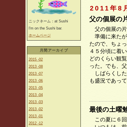
2011年8
父の個展の
ニックネーム：at Sushi
I'm on the Sushi bar.
父の個展の片
ホームページ
準備に来たが
たので、ちょっ
月間アーカイブ
４５分頃に着い
どのくらい観覧
2015 -02
った。でも、父
2013 -08
しばらくした
2013 -07
も盛況であって
2013 -06
2013 -05
2013 -04
2013 -03
最後の土曜
2013 -02
2013 -01
この夏に６回
2012 -12
いつもは、前