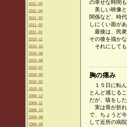
の幸せな時間も
2011 -05
美しい映像と
2011 -04
関係など、時代
2011 -03
しにくい面があ
2011 -02
最後は、民衆
2011 -01
その後を描かな
2010 -11
それにしても
2010 -10
2010 -09
2010 -08
2010 -07
胸の痛み
2010 -05
2010 -02
１５日に転ん
2010 -01
とんど感じるこ
2009 -12
だが、咳をした
2009 -11
実は骨が折れ
2009 -10
で、ちょうど今
2009 -09
して近所の病院
2009 -08