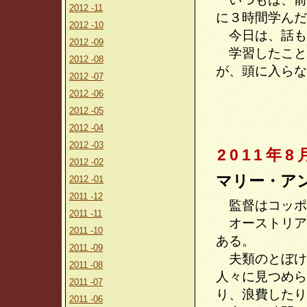
2012 -11
に３時間学んだ
2012 -10
今日は、話も
2012 -09
学習したこと
2012 -08
が、頭に入らな
2012 -07
2012 -06
2012 -05
2012 -04
2012 -03
2011年8
2012 -02
マリー・ア
2012 -01
2011 -12
監督はコッポ
2011 -11
オーストリア
2011 -10
ある。
2011 -09
夫類のとぼけ
2011 -08
人々に見つめら
2011 -07
り、浪費したり
2011 -06