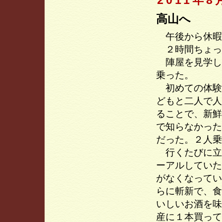
2011年8
高山へ
午後から休暇
２時間ちょっ
陣屋を見学し
乗った。
初めての体験
どもと二人で人
ることで、新鮮
で知らなかった
だった。２人乗
行くたびに立
ーアルしていた
がなくなってい
らに斬新で、食
いしいお酒を味
産に１本買って