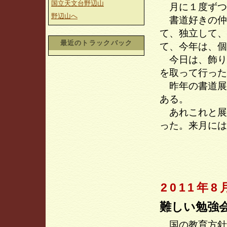
国立天文台野辺山
月に１度ずつ
野辺山へ
書道好きの仲
て、独立して、
最近のトラックバック
て、今年は、個
今日は、飾り
を取って行った
昨年の書道展
ある。
あれこれと展
った。来月には
2011年8
難しい勉強
国の教育方針