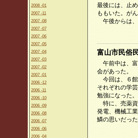
最後には、止め
2008 -01
ももいた。がん
2007 -11
午後からは、
2007 -08
2007 -07
2007 -06
2007 -05
富山市民俗
2007 -04
2007 -03
午前中は、富
2007 -02
会があった。
2007 -01
今回は、６館
2006 -12
それぞれの学芸
2006 -11
勉強になった。
2006 -10
特に、売薬資
2006 -09
発電、機械工業
2006 -08
鱗の思いだった
2006 -07
2006 -06
2006 -04