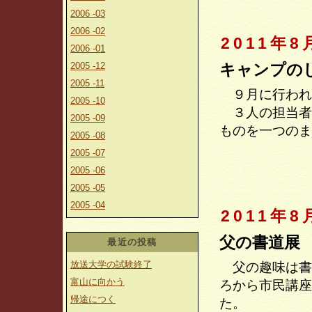
2006 -03
2006 -02
2011年8
2006 -01
2005 -12
キャンプの
2005 -11
９月に行われ
2005 -10
３人の担当者
2005 -09
ものを一つのま
2005 -08
2005 -07
2005 -06
2005 -05
2005 -04
2011年8
父の書道展
最近の投稿
放送大学の試験終了
父の趣味は書
富山に向かう
ろから市民講座
帰途につく
た。